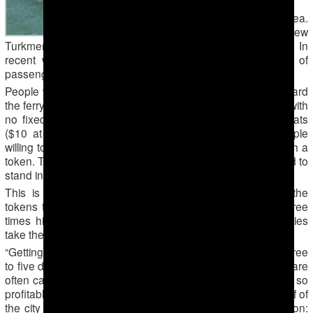
Azerbaijan,
across the sea.
The new
Turkmenbashi seaport was launched in May this year. In
recent weeks it has experienced the largest-ever influx of
passengers, even compared to the old port.
People wait for several days at the port before they can board
the ferry, which only departs to Baku a few times per week with
no fixed schedule. Tickets are sold onboard at 160 manats
($10 at market rate) but due to a large number of people
willing to buy it, access onto the board is possible only with a
token. The tokens are given free of charge but people need to
stand in long lines for several days to get them.
This is where intermediaries come into play: they sell the
tokens to passengers at 500 manats ($31) – the price three
times higher than the ferry ticket. Often some intermediaries
take the money and never return with a token.
“Getting the token is nearly impossible! One has to wait three
to five days spending the nights at the port. Intermediaries are
often caught and arrested on the spot, but the business is so
profitable that many keep trading tokens illegally. Almost half of
the city is engaged in this business. This begs the question: