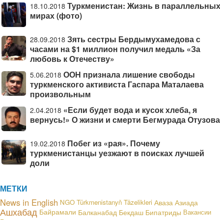
Туркменистан: Жизнь в параллельны
18.10.2018
мирах (фото)
Зять сестры Бердымухамедова с
28.09.2018
часами на $1 миллион получил медаль «За
любовь к Отечеству»
ООН признала лишение свободы
5.06.2018
туркменского активиста Гаспара Маталаева
произвольным
«Если будет вода и кусок хлеба, я
2.04.2018
вернусь!» О жизни и смерти Бегмурада Отузова
Побег из «рая». Почему
19.02.2018
туркменистанцы уезжают в поисках лучшей
доли
МЕТКИ
News in English
NGO
Türkmenistanyň Täzelikleri
Аваза
Азиада
Ашхабад
Байрамали
Балканабад
Бекдаш
Бипатриды
Вакансии