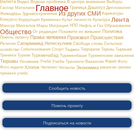
Валюта
В центре внимания
Видео
Водная проблема
Выборы
Главное
Граница
Дашогуз
Гаспар Маталаев
Дипломатия
Из других СМИ
Живодёры
Здравоохранение
Карикатуры
Лента
Конкурсы
Коррупция
Криминал
Культ личности
Культура
Мансур Мингелов
Мары
Миграция
НПО
Нефть и Газ
Образование
Общество
Политика
От редакции
Покажите их живыми!
Права человека
Произвол
Происшествия
Помочь проекту
Сапармамед Непескулиев
Религия
Свобода слова
Сельское
хозяйство
Соболезнования
Спорт
Теджен
Терроризм
Тиркиш Тырмыев
Туркменабад
Тренинги
Туризм
Туркменбаши
Туркменские авиалини
Тюрьмы
Уехавшие
Учеба
Учеба-Тренинги-Вакансии
Фараб
Фото
Хлопок
Экономика
Фото недели
Челекен
Чоганлы
вакансии
тренинг
тренинги
учеба
Сообщить новость
Помочь проекту
Подписаться на новости