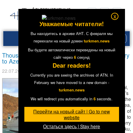
x
Уважаемые читатели!
Вы находитесь в архиве АНТ. С февраля мы
Рубри
переехали на новый домен
turkmen.news
меню
Вы будете автоматически переведены на новый
Thousands of Turkmens strive to board the ferry
сайт через
5
секунд
to Azerbaijan
Dear readers!
22.07.2018
в рубрике
News in English
.
3584
Currently you are seeing the archives of ATN. In
At
February we have moved to a new domain -
Turkmenbashi,
turkmen.news
Turkmenistan’s
main port on the
We will redirect you automatically in
5
seconds.
Caspian Sea,
thousands of
Перейти на новый сайт | Go to new
people await to
website
board the ferry
Остаться здесь | Stay here
to Baku,