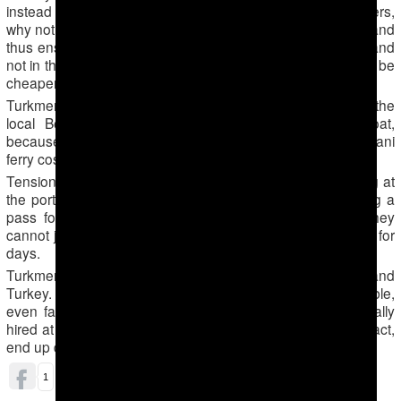
instead of just focusing on catching these so-called traders,
why not increase the cost of the ferry ticket to 300 manats and
thus ensure that all the money goes into the state budget and
not in the pockets of intermediaries? 300 manats would still be
cheaper than 660 manats that we pay now,” a source said.
Turkmen passengers prefer sailing across the Caspian on the
local Berkarar ferry, rather than on the Azerbaijani boat,
because it is significantly cheaper. A ticket on the Azerbaijani
ferry costs $60 and can only be paid in foreign currency.
Tension and anger are palpable among the people waiting at
the port, according to sources. The obstacles to obtaining a
pass for the ferry have frustrated the locals, who say they
cannot just buy a ticket without standing in line and waiting for
days.
Turkmens travel to Baku to find work or transit to Georgia and
Turkey. Some try to remain in Azerbaijan as long as possible,
even falling into gray, illegal status. There, women, officially
hired at hairdressers, massage parlors, or restaurants, in fact,
end up doing sex work.
ОБСУДИТЬ (0)
1