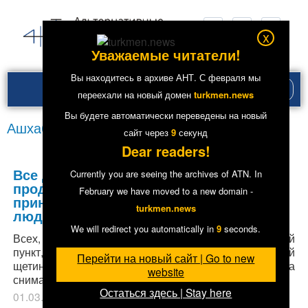
x
Уважаемые читатели!
Вы находитесь в архиве АНТ. С февраля мы
Рубри
переехали на новый домен
turkmen.news
меню
Вы будете автоматически переведены на новый
Ашхабад
сайт через
8
секунд
Dear readers!
Все дело в бороде? В Ашхабаде
Currently you are seeing the archives of ATN. In
продолжается кампания по
February we have moved to a new domain -
принудительному бритью молодых
turkmen.news
людей
We will redirect you automatically in
8
seconds.
Всех, кто не сбривал бороду, доставляют в опорный
пункт, где сперва фотографируют с отросшей
Перейти на новый сайт | Go to new
щетиной, потом вручают одноразовую бритву и снова
website
снимают, уже без бороды, на фотокамеру.
Остаться здесь | Stay here
01.03.2019
в рубрике
Главное
,
Общество
.