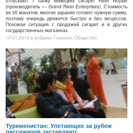
отпускают 1 пачку немецких сигарет River Royale
(производитель — Grand River Enterprises). Стоимость
ее 30 манатов, многие заранее готовят нужную сумму,
поэтому очередь движется быстро и без эксцессов.
Похожая ситуация с продажей сигарет и в других
государственных магазинах.
18.01.2019
в рубрике
Главное
,
Общество
.
Туркменистан: Улетающих за рубеж
пассажиров заставляют