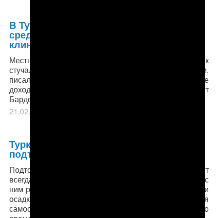
В Туркменистане объявлен сбор
средств на создание ветеринарной
клиники с приютом
Местные защитники животных на свой страх и риск
стучались в разные двери: обращались к властям,
писали в международные организации, даже
доходили до Фонда защиты животных им. Бриджит
Бардо.
21.02.2019
в рубрике
Главное
,
Общество
.
Туркменистан: Проливные дожди
подтопили ашхабадские районы (фото)
Подтопления при обильных осадках происходят
всегда, и не только в Гарадамаке, но и в граничащих с
ним районах Шор, Чоганлы и Азрув. С последствиями
осадков в жилых домах население справляется
самостоятельно, а лужи и грязь на дорогах со
временем высыхают под солнцем