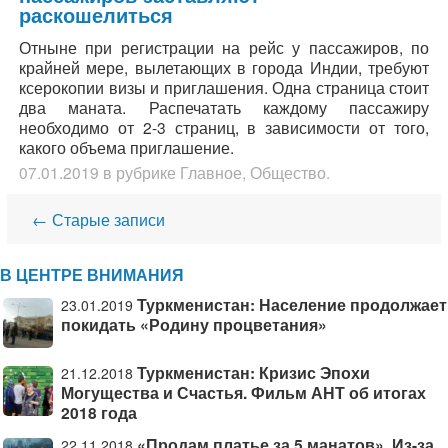
раскошелиться
Отныне при регистрации на рейс у пассажиров, по
крайней мере, вылетающих в города Индии, требуют
ксерокопии визы и приглашения. Одна страница стоит
два маната. Распечатать каждому пассажиру
необходимо от 2-3 страниц, в зависимости от того,
какого объема приглашение.
07.01.2019
в рубрике
Главное
,
Общество
.
Навигация
←
Старые записи
В ЦЕНТРЕ ВНИМАНИЯ
Туркменистан: Население продолжает
23.01.2019
покидать «Родину процветания»
Туркменистан: Кризис Эпохи
21.12.2018
Могущества и Счастья. Фильм АНТ об итогах
2018 года
«Продам платье за 5 манатов». Из-за
22.11.2018