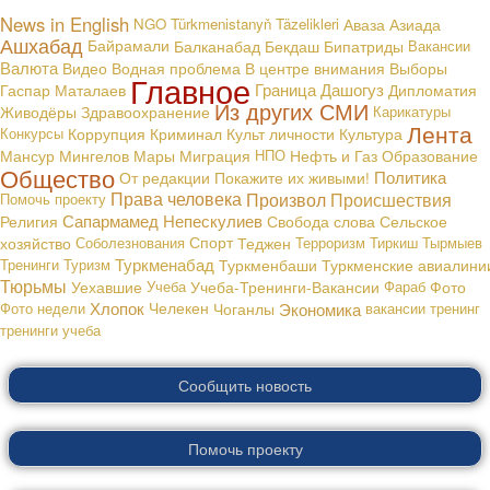
News in English
NGO
Türkmenistanyň Täzelikleri
Аваза
Азиада
Ашхабад
Байрамали
Балканабад
Бекдаш
Бипатриды
Вакансии
Валюта
В центре внимания
Видео
Водная проблема
Выборы
Главное
Граница
Дашогуз
Гаспар Маталаев
Дипломатия
Из других СМИ
Живодёры
Здравоохранение
Карикатуры
Лента
Конкурсы
Коррупция
Криминал
Культ личности
Культура
Мансур Мингелов
Мары
Миграция
НПО
Нефть и Газ
Образование
Общество
Политика
От редакции
Покажите их живыми!
Права человека
Произвол
Происшествия
Помочь проекту
Сапармамед Непескулиев
Религия
Свобода слова
Сельское
хозяйство
Соболезнования
Спорт
Теджен
Терроризм
Тиркиш Тырмыев
Туркменабад
Тренинги
Туризм
Туркменбаши
Туркменские авиалини
Тюрьмы
Уехавшие
Учеба
Учеба-Тренинги-Вакансии
Фараб
Фото
Хлопок
Экономика
Фото недели
Челекен
Чоганлы
вакансии
тренинг
тренинги
учеба
Сообщить новость
Помочь проекту