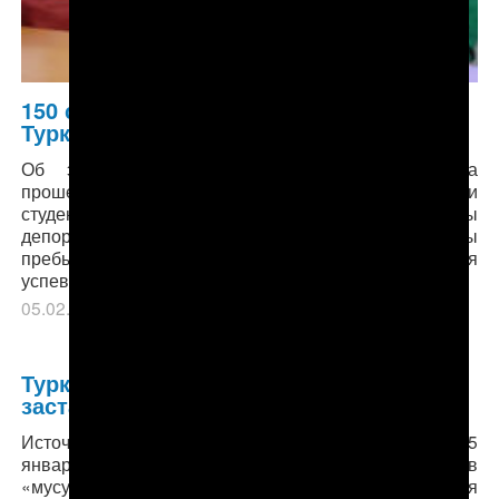
150 студентов депортированы в
Туркменистан в 2018 году
Об этом объявили представители власти на
прошедших в Ашхабаде собраниях с родителями
студентов, ныне обучающихся за границей. Причины
депортации — нарушение законов страны
пребывания, недостойное поведение и низкая
успеваемость.
05.02.2019
в рубрике
Главное
,
Образование
.
Туркменистан: Людей с бородой
заставляют бриться
Источник АНТ в Лебапском велаяте сообщил 25
января, что одного из его родственников с бородкой в
«мусульманском» стиле (когда усы сбриваются