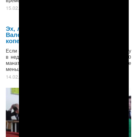
15.02.2019
в рубрике
Главное
,
Общество
.
Эх, любовь, любовь… День Святого
Валентина в Туркменистане влетел в
копеечку
Если еще пару месяцев назад, чтобы сводить подругу
в недорогой ресторан, можно было уложиться в 300
манатов, то сегодня это удовольствие обойдется не
меньше, чем в 500-600 манатов.
14.02.2019
в рубрике
Главное
,
Общество
.