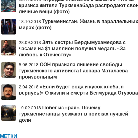
кризиса жители Туркменабада распродают сво
личные вещи (фото)
Туркменистан: Жизнь в параллельны
18.10.2018
мирах (фото)
Зять сестры Бердымухамедова с
28.09.2018
часами на $1 миллион получил медаль «За
любовь к Отечеству»
ООН признала лишение свободы
5.06.2018
туркменского активиста Гаспара Маталаева
произвольным
«Если будет вода и кусок хлеба, я
2.04.2018
вернусь!» О жизни и смерти Бегмурада Отузова
Побег из «рая». Почему
19.02.2018
туркменистанцы уезжают в поисках лучшей
доли
МЕТКИ