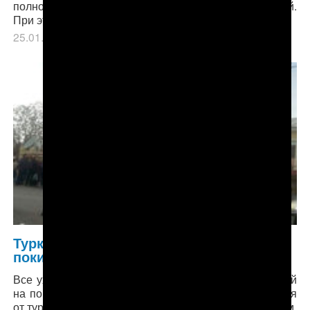
полностью) продержали в полиции несколько дней.
При этом мужчину заставляли выпить алкоголь.
25.01.2019
в рубрике
Главное
,
Общество
.
Туркменистан: Население продолжает
покидать «Родину процветания»
Все ухудшающаяся ситуация в стране толкает людей
на поиск лучшей доли. Немало тех, кто отказывается
от турецкой лиры и едет в Россию за длинным рублем,