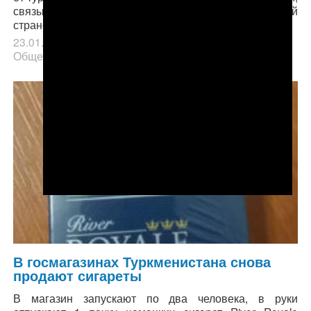
связывая свою дальнейшую судьбу именно с этой
страной.
23.01.2019
в рубрике
В центре внимания
,
Главное
,
Общество
.
В госмагазинах Туркменистана снова
продают сигареты
В магазин запускают по два человека, в руки