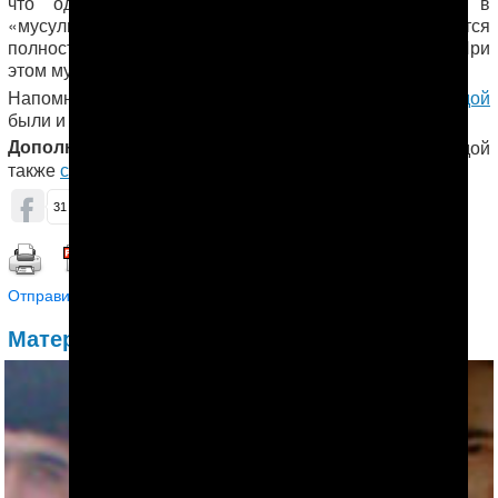
что одного из его родственников с бородкой в
«мусульманском» стиле (когда усы сбриваются
полностью) продержали в полиции несколько дней. При
этом мужчину заставляли выпить алкоголь.
Напомним, случаи
задержания молодых людей с бородой
были и раньше.
Дополнение:
о фактах задержания мужчин с бородой
также
сообщила
сегодня и «Хроника Туркменистана».
ОБСУДИТЬ (4)
31
19
Распечатать | Сохранить в PDF |
Отправить другу
Материалы по теме: