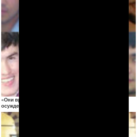
«Они вряд ли увидят свободу». Новое в деле
осужденных верующих из Туркменабада