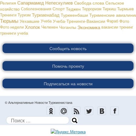
Сапармамед Непескулиев
Религия
Свобода слова
Сельское
хозяйство
Соболезнования
Спорт
Теджен
Терроризм
Тиркиш Тырмыев
Туркменабад
Тренинги
Туризм
Туркменбаши
Туркменские авиалини
Тюрьмы
Уехавшие
Учеба
Учеба-Тренинги-Вакансии
Фараб
Фото
Хлопок
Экономика
Фото недели
Челекен
Чоганлы
вакансии
тренинг
тренинги
учеба
Сообщить новость
Помочь проекту
Подписаться на новости
© Альтернативные Новости Туркменистана
Поиск