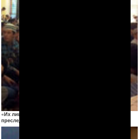
«Их лица были неузнаваемы от побоев». О
преследовании мусульман в Туркменабаде