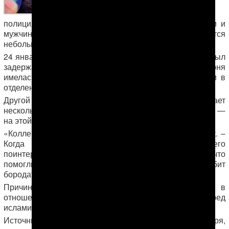
Лебапской
области,
полиция вновь проявляет интерес к молодым людям и
мужчинам среднего возраста, у которых имеется
небольшая борода или даже щетина.
24 января в 6 микрорайоне столицы прямо на улице был
задержан молодой человек. По словам очевидца, у парня
имелась растительность на лице. В итоге его отвели в
отделение и вручили в руки бритву.
Другой источник из Ашхабада сообщил, что знает
нескольких парней, которых забрали «на Житникова» —
на этой улице находится комплекс зданий МВД и МНБ.
«Коллега провел там двое суток, — сообщил источник. –
Когда пришел на работу, начальник у него
поинтересовался: что, сумел выйти? Тот ответил, что
помогли знакомые. По его словам, “Житникова забит
бородатыми”».
Причину такой активности туркменских спецслужб в
отношении небритых людей называют страх перед
исламизацией мужского населения.
Источник АНТ в Лебапском велаяте сообщил 25 января,