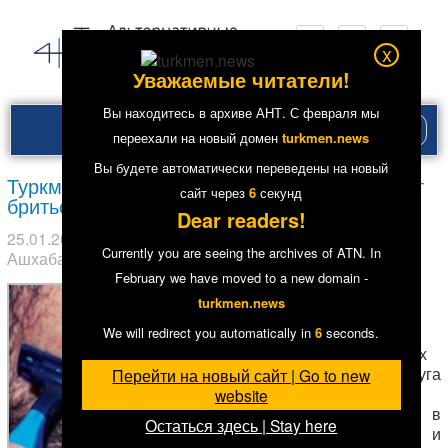
x
Уважаемые читатели!
Вы находитесь в архиве АНТ. С февраля мы
Рубри
переехали на новый домен
turkmen.news
меню
Вы будете автоматически переведены на новый
Туркменистан: Людей с бородой заставляют
сайт через
6
секунд
бриться
Dear readers!
25.01.2019
в рубрике
Главное
,
Общество
. Метки:
Currently you are seeing the archives of ATN. In
Ашхабад
,
Религия
,
Туркменабад
4
9000
February we have moved to a new domain -
По
turkmen.news
сообщениям
нескольких
We will redirect you automatically in
6
seconds.
независимых
друг от друга
Перейти на новый сайт | Go to new
источников
website
АНТ в
Остаться здесь | Stay here
Ашхабаде и