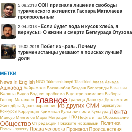
ООН признала лишение свободы
5.06.2018
туркменского активиста Гаспара Маталаева
произвольным
«Если будет вода и кусок хлеба, я
2.04.2018
вернусь!» О жизни и смерти Бегмурада Отузова
Побег из «рая». Почему
19.02.2018
туркменистанцы уезжают в поисках лучшей
доли
МЕТКИ
News in English
NGO
Türkmenistanyň Täzelikleri
Аваза
Азиада
Ашхабад
Байрамали
Балканабад
Бекдаш
Бипатриды
Вакансии
Валюта
В центре внимания
Видео
Водная проблема
Выборы
Главное
Граница
Дашогуз
Гаспар Маталаев
Дипломатия
Из других СМИ
Живодёры
Здравоохранение
Карикатуры
Лента
Конкурсы
Коррупция
Криминал
Культ личности
Культура
Мансур Мингелов
Мары
Миграция
НПО
Нефть и Газ
Образование
Общество
Политика
От редакции
Покажите их живыми!
Права человека
Произвол
Происшествия
Помочь проекту