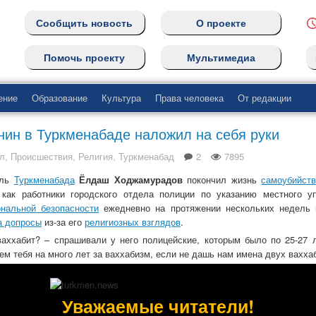
Сообщить новость
О проекте
Помочь проекту
Мультимедиа
ение
Образование
Культура
Права человека
От редакции
нин в Туркменабаде наложил на себя руки
л
,
Происшествия
,
Религия
,
Туркменабад
2
7895
ель
Туркменабада
Ёлдаш Ходжамурадов
покончил жизнь
самоубийст
, как работники городского отдела полиции по указанию местного у
ональной безопасности
ежедневно на протяжении нескольких недель
а допросы
из-за его
религиозных взглядов
.
ваххабит? – спрашивали у него полицейские, которым было по 25-27 
ем тебя на много лет за ваххабизм, если не дашь нам имена двух вахха
боту вечером, 17 декабря, после очередного допроса его отпустили, ве
а в понедельник. Ё. Ходжамурадов вернулся домой, а в воскресенье
 на шею петлю. Его супруга не успела помешать мужу совершить с
Уважаемые читатели!
амурадову было 52 года, у него трое детей. Всю свою жизнь он п