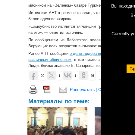
мясником на «Зелёном» базаре Туркменабада.
Вы находит
Источники АНТ в регионе говорят, что Ё. Ходжамурадо
В
белое одеяние «хирка».
«Самоубийство является тягчайшим грехом в Исламе, м
на это», — отметил источник.
Currently y
По сообщениям из Лебапского велаята, в последние
Верующих всех возрастов вызывают на беседы в городск
Ранее АНТ сообщали
о деле лидера неофициальной му
различным обвинениям
, в том числе в призыве к насил
Люди, близко знавшие Б. Сапарова, говорят, что эти об
Пе
ОБСУДИТЬ (2)
20
1
1
46
Распечатать | Сохранить в PDF |
Материалы по теме: