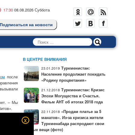
17:30
08.08.2026 Суббота
Подписаться на новости
Поиск
В ЦЕНТРЕ ВНИМАНИЯ
Туркменистан:
23.01.2019
Население продолжает покидать
вом
после
«Родину процветания»
правления
 вызывали
Туркменистан: Кризис
21.12.2018
Эпохи Могущества и Счастья.
Фильм АНТ об итогах 2018 года
лет. – Мы
битов».
«Продам платье за 5
22.11.2018
лев прийти
манатов». Из-за кризиса жители
x
 набросил
Туркменабада распродают свои
уицид. Ё.
личные вещи (фото)
роработал