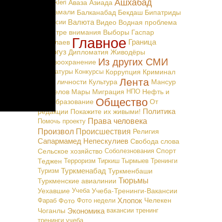
Ашхабад
Täzelikleri
Аваза
Азиада
Байрамали
Балканабад
Бекдаш
Бипатриды
Валюта
Вакансии
Видео
Водная проблема
В центре внимания
Выборы
Гаспар
Главное
Граница
Маталаев
Дашогуз
Дипломатия
Живодёры
синим от
Из других СМИ
Здравоохранение
-Депе»
Карикатуры
Конкурсы
Коррупция
Криминал
 труп
Лента
Культ личности
Культура
Мансур
манина
Мингелов
Мары
Миграция
НПО
Нефть и
Общество
Газ
Образование
От
Политика
редакции
Покажите их живыми!
Права человека
Помочь проекту
Произвол
Происшествия
Религия
Сапармамед Непескулиев
Свобода слова
Сельское хозяйство
Соболезнования
Спорт
Теджен
Терроризм
Тиркиш Тырмыев
Тренинги
Туркменабад
Туризм
Туркменбаши
Тюрьмы
Туркменские авиалинии
Уехавшие
Учеба
Учеба-Тренинги-Вакансии
Хлопок
Фараб
Фото
Фото недели
Челекен
Экономика
Чоганлы
вакансии
тренинг
тренинги
учеба