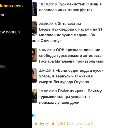
Туркменистан: Жизнь в
18.10.2018
rkmen.news
параллельных мирах (фото)
ь длинное
нд
Зять сестры
28.09.2018
 он пошел
Бердымухамедова с часами на $1
new domain -
миллион получил медаль «За
 мечеть.
любовь к Отечеству»
ООН признала лишение
5.06.2018
 15 лет
по
свободы туркменского активиста
а власти.
Гаспара Маталаева произвольным
.
ere
«Если будет вода и кусок
2.04.2018
хлеба, я вернусь!» О жизни и
смерти Бегмурада Отузова
Побег из «рая». Почему
19.02.2018
туркменистанцы уезжают в
поисках лучшей доли
МЕТКИ
News in English
NGO
Türkmenistanyň