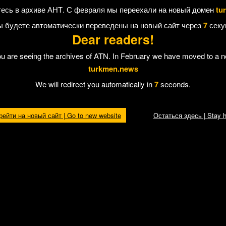
есь в архиве АНТ. С февраля мы переехали на новый домен
tu
в регулярно посещал местную
мечеть
, а в последнее время начал носит
ы будете автоматически переведены на новый сайт через
7
секу
Dear readers!
ожно представить себе, как нужно было довести мусульманина, чтобы
ou are seeing the archives of ATN. In February we have moved to a 
 несколько месяцев спецслужбы
усилили контроль
над прихожанами в
turkmen.news
ое управление полиции.
We will redirect you automatically in
7
seconds.
сульманской общины
Туркменабада
Бахрама Сапарова
, осужденного на
ьственному изменению конституционного строя и заговоре с целью захват
винения безосновательны. Об этом читайте в ближайших публикациях АНТ
рейти на новый сайт | Go to new website
Остаться здесь | Stay h
 Отправить другу