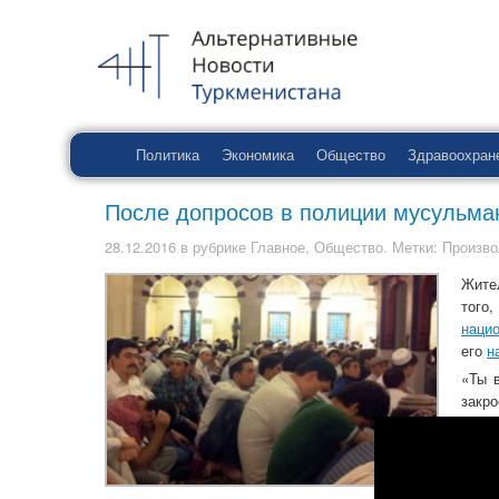
Политика
Экономика
Общество
Здравоохран
После допросов в полиции мусульма
28.12.2016
в рубрике
Главное
,
Общество
. Метки:
Произво
Жит
того
наци
его
н
«Ты 
закро
В суб
снов
себе
Ходж