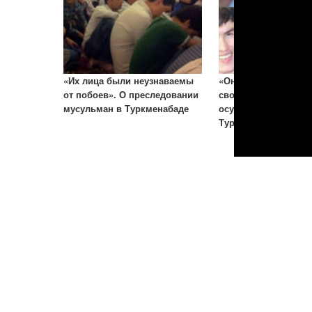
«Их лица были неузнаваемы
«Они вряд ли увидя
от побоев». О преследовании
свободу». Новое в д
мусульман в Туркменабаде
осужденных верующ
Туркменабада