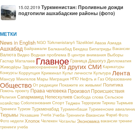
Туркменистан: Проливные дожди
15.02.2019
подтопили ашхабадские районы (фото)
МЕТКИ
News in English
NGO
Türkmenistanyň Täzelikleri
Аваза
Азиада
Ашхабад
Байрамали
Балканабад
Бекдаш
Бипатриды
Вакансии
Валюта
В центре внимания
Видео
Водная проблема
Выборы
Главное
Граница
Дашогуз
Гаспар Маталаев
Дипломатия
Из других СМИ
Живодёры
Здравоохранение
Карикатуры
Лента
Конкурсы
Коррупция
Криминал
Культ личности
Культура
Мансур Мингелов
Мары
Миграция
НПО
Нефть и Газ
Образование
Общество
Политика
От редакции
Покажите их живыми!
Права человека
Произвол
Происшествия
Помочь проекту
Сапармамед Непескулиев
Религия
Свобода слова
Сельское
хозяйство
Соболезнования
Спорт
Теджен
Терроризм
Тиркиш Тырмыев
Туркменабад
Тренинги
Туризм
Туркменбаши
Туркменские авиалини
Тюрьмы
Уехавшие
Учеба
Учеба-Тренинги-Вакансии
Фараб
Фото
Хлопок
Экономика
Фото недели
Челекен
Чоганлы
вакансии
тренинг
тренинги
учеба