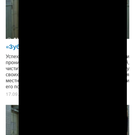
«Зубная» боль туркменской медицины
Успех проекта был заметным: дети не только сами
прониклись необходимостью мыть руки перед едой,
чистить зубы дважды в день, но и побуждали к этому
своих родителей. Однако проект не понравился
местным властям, он спонсировался из-за рубежа, и
его под надуманным предлогом закрыли.
17.09.2018
в рубрике
Главное
,
Здравоохранение
.