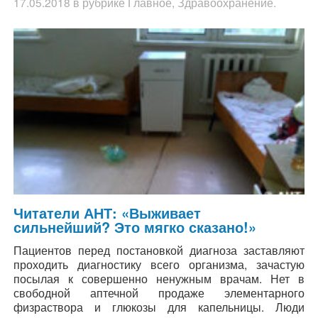
17.05.2018
в рубрике
Главное
,
Здравоохранение
.
Читатели АНТ: «Выживает
сильнейший? Это мягко сказано!»
Пациентов перед постановкой диагноза заставляют
проходить диагностику всего организма, зачастую
посылая к совершенно ненужным врачам. Нет в
свободной аптечной продаже элементарного
физраствора и глюкозы для капельницы. Люди