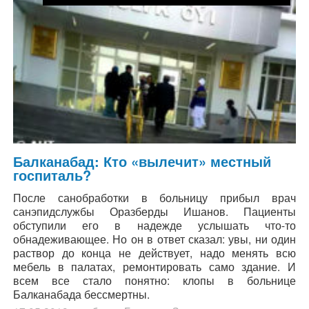
Балканабад: Кто «вылечит» местный
госпиталь?
После санобработки в больницу прибыл врач
санэпидслужбы Оразберды Ишанов. Пациенты
обступили его в надежде услышать что-то
обнадеживающее. Но он в ответ сказал: увы, ни один
раствор до конца не действует, надо менять всю
мебель в палатах, ремонтировать само здание. И
всем все стало понятно: клопы в больнице
Балканабада бессмертны.