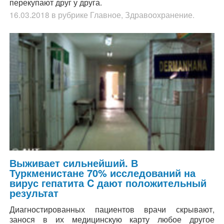
перекупают друг у друга.
16.03.2018
в рубрике
Главное
,
Здравоохранение
.
Выживает сильнейший. В
Туркменистане 70% исследований на
вирус гепатита C дают положительный
результат
Диагностированных пациентов врачи скрывают,
занося в их медицинскую карту любое другое