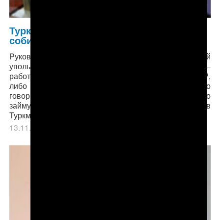
Туркменистан: В Мары стоматологи
собирают хлопок
Руководство вынуждает их ездить под угрозой
увольнения. Большая часть врачей и ассистентов —
работники, получившие образование либо в СССР,
либо в ранние годы независимости. Руководство
говорит им, что в случае отказа, их места быстро
займут недавние выпускники медицинских вузов
Туркменистана и стран СНГ.
13.11.2018
в рубрике
Главное
,
Здравоохранение
.