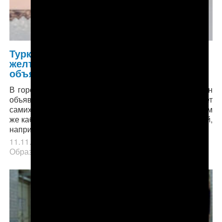
Туркменистан: В Мары эпидемия
желтухи, в некоторых школах
объявлен карантин
В городских школах №1, 15, 18, 22, 24 и 25 карантин
объявлен лишь в некоторых классах, что не отменяет
самих занятий. Просто дети остаются в одном и том
же кабинете и не переходят из одного класса в другой,
например, на химию или на физику.
11.11.2018
в рубрике
Главное
,
Здравоохранение
,
Образование
.