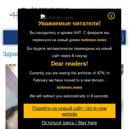
x
Уважаемые читатели!
Вы находитесь в архиве АНТ. С февраля мы
Рубри
переехали на новый домен
turkmen.news
меню
Вы будете автоматически переведены на новый
Здравоохранение
сайт через
8
секунд
Dear readers!
Currently you are seeing the archives of ATN. In
February we have moved to a new domain -
turkmen.news
We will redirect you automatically in
8
seconds.
Перейти на новый сайт | Go to new
website
Остаться здесь | Stay here