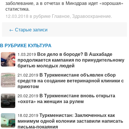
заболевание, а в отчетах в Минздрав идет «хорошая»
статистика.
12.03.2018
в рубрике
Главное
,
Здравоохранение
.
Навигация
←
Старые записи
В РУБРИКЕ КУЛЬТУРА
Все дело в бороде? В Ашхабаде
1.03.2019
продолжается кампания по принудительному
бритью молодых людей
В Туркменистане объявлен сбор
21.02.2019
средств на создание ветеринарной клиники с
приютом
В Туркменистане вновь открыта
20.02.2019
«охота» на женщин за рулем
Туркменистан: Заключенных как
18.02.2019
минимум одной колонии заставили написать
письма-покаяния