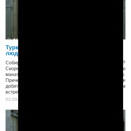
Туркменистан: Преодолевая преграды,
люди едут лечиться за рубеж
Собираетесь на диагностику или лечение за границу?
Скорее всего, вы имеете право на конвертацию
манатов в доллары по государственному курсу.
Причем, на полную сумму лечения! О том, как ее
добиться, и какие подводные камни при этом
встречаются, в подробной инструкции АНТ.
03.09.2018
в рубрике
Главное
,
Здравоохранение
.