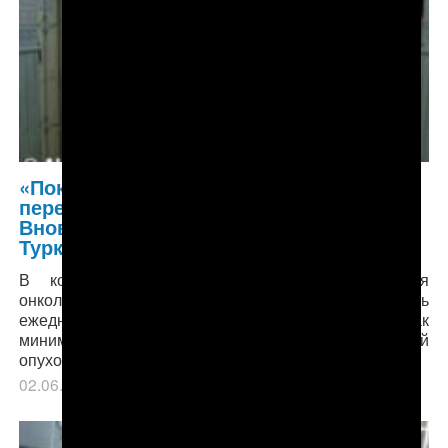
«Пока сдашь все анализы, болезнь
переходит в следующую стадию».
Вновь о здравоохранении в
Туркменистане
В коридорах Международного центра лечения
онкологических заболеваний на проспекте Арчабиль
ежедневно толпы народа, такое впечатление, что, как
минимум, половина страны поражена раковой
опухолью.
02.06.2018
в рубрике
Главное
,
Здравоохранение
.