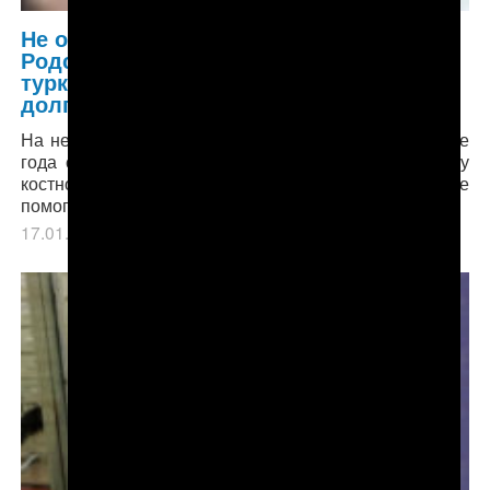
Не останемся в стороне!
Родственникам умершей
туркменистанки необходимо погасить
долг за ее лечение индийской клинике
На несколько месяцев болезнь отступила, но в конце
года снова вернулась. Женщине провели пересадку
костного мозга от ее сына, однако операция не
помогла…
17.01.2019
в рубрике
Главное
,
Здравоохранение
.