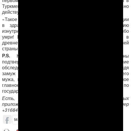
Туркменистане не знают о том, что в мире давно
действуют онлайн кабинеты пациентов.
«Такое впечатление, что власти, зная обо всей ситуации
в здравоохранении, специально подрывают нацию
изнутри, создают такие условия, когда либо плати, либо
умри! В Туркменистане выживает сильнейший, как в
древнем Риме, и это при том, что президент нашей
страны – врач!» — говорит Марал.
P.S.
К сожалению, диагноз молодой женщины
подтвердился. У нее гепатит C. Дальнейшие
обследования она решила проходить в Турции. Выйдя
замуж за турка, Марал пользуется страховкой своего
мужа, которая покрывает все эти расходы, но самое
главное – в Турции она получит качественное лечение по
государственной программе.
Есть, что сказать? Пишите нам в защищенных
приложениях Signal и Telegram, добавив номер
+31684654547
ОБСУДИТЬ (2)
56
3
4
90