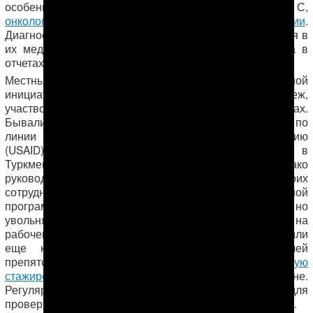
особенно касается
туберкулеза
, гепатита С,
онкологических заболеваний
и
ВИЧ-инфекции
.
Диагностированных пациентов врачи скрывают, занося в
их медицинскую карту любое другое заболевание, а в
отчетах в Минздрав идет «хорошая» статистика.
Местные врачи лишены возможности по личной
инициативе выезжать на стажировки за рубеж,
участвовать в тематических конференциях и семинарах.
Бывали случаи, когда обмен опытом проводился по
линии Агентства США по международному развитию
(USAID), официально работающего в том числе и в
Туркменистане и сотрудничащего с Минздравом. Однако
руководители медицинских учреждений ставили своих
сотрудников, желающих участвовать в обменной
программе, перед жестким выбором: либо едешь, но
увольняешься с работы, либо не едешь и остаешься на
рабочем месте. Страх утечки информации за рубеж или
еще какие-либо эксцессы заставляют главврачей
препятствовать своим врачам ехать
на зарубежную
стажировку
, пусть даже в ущерб национальной медицине.
Регулярно врачей заставляют отдавать паспорта для
проверки на предмет их возможных поездок за границу.