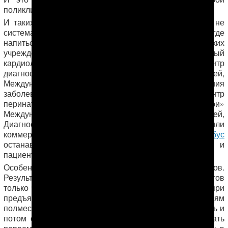
поликлинике, даже на селе!» — говорит Марал.
И таких пациентов в новом Центре много. Очередь не
систематизирована, в жаркие летние месяцы негде
напиться воды. Во всем комплексе медицинских
учреждений в Берзенги (там находятся Международный
кардиологический центр, Международный центр
диагностики и лечения внутренних болезней,
Международный центр диагностики и лечения
заболеваний головы и шеи, Международный центр
перинатологии и гинекологии «Эне Мяхри»
Международный центр лечения глазных болезней,
Диагностический центр) нет ни одного кафе или
коммерческого магазина. Даже
городской автобус
останавливается за километр от медучреждений, и
пациентам приходится идти пешком.
Особенно тяжело приходится пациентам из велаятов.
Результат того же анализа на гепатит C будет готов
только через 15 дней, и он выдается пациенту лично при
предъявлении паспорта. Это значит, что людям
полмесяца нужно где-то жить в Ашхабаде либо уезжать и
потом опять возвращаться за результатом. В двадцать
первом веке суперсовременные медицинские центры в