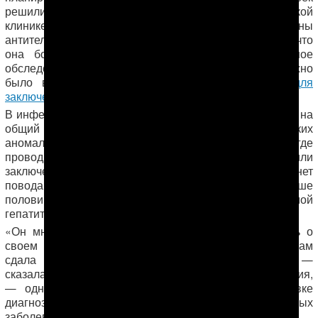
решили сдать анализы на ВИЧ и гепатит. В турецкой
клинике врачи сообщили: в крови девушки выявлены
антитела к вирусу гепатита C. Хотя это не означает, что
она больна, Марал решила пройти дополнительное
обследование в Туркменистане, куда ей как раз и нужно
было вернуться для сбора необходимых бумаг
для
заключения брака
.
В инфекционной больнице в Мары врачи взяли кровь на
общий анализ, а также сделали УЗИ печени, но никаких
аномалий не нашли. Однако в санэпидемстанции, где
проводился анализ крови на антитела, подтвердили
заключение турецких врачей. Доктор «успокоил»: нет
повода для переживаний, «в Туркменистане больше
половины населения больны той или иной формой
гепатита».
«Он мне сказал, что если я так сильно беспокоюсь о
своем здоровье, то чтобы поезжала в Ашхабад и там
сдала ПЦР-анализ на наличие самого вируса», —
сказала Марал. ПЦР, или полимеразная цепная реакция,
— одна из самых точных технологий в постановке
диагнозов, касающихся инфекционных и вирусных
заболеваний.