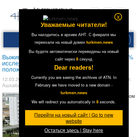
x
Уважаемые читатели!
Вы находитесь в архиве АНТ. С февраля мы
Рубри
переехали на новый домен
turkmen.news
меню
Вы будете автоматически переведены на новый
Выживает сильнейший. В Туркменистане 70%
сайт через
7
секунд
исследований на вирус гепатита C дают
Dear readers!
положительный результат
Currently you are seeing the archives of ATN. In
12.03.2018
в рубрике
Главное
,
Здравоохранение
. Метки:
Ашхабад
2
12406
February we have moved to a new domain -
turkmen.news
В новом
We will redirect you automatically in
7
seconds.
Перейти на новый сайт | Go to new
website
Остаться здесь | Stay here