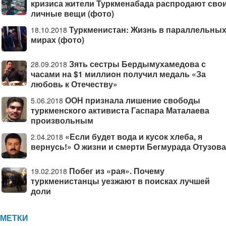
кризиса жители Туркменабада распродают сво
личные вещи (фото)
Туркменистан: Жизнь в параллельны
18.10.2018
мирах (фото)
Зять сестры Бердымухамедова с
28.09.2018
часами на $1 миллион получил медаль «За
любовь к Отечеству»
ООН признала лишение свободы
5.06.2018
туркменского активиста Гаспара Маталаева
произвольным
«Если будет вода и кусок хлеба, я
2.04.2018
вернусь!» О жизни и смерти Бегмурада Отузова
Побег из «рая». Почему
19.02.2018
туркменистанцы уезжают в поисках лучшей
доли
МЕТКИ