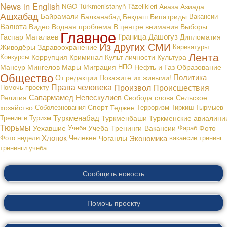
News in English
NGO
Türkmenistanyň Täzelikleri
Аваза
Азиада
Ашхабад
Байрамали
Балканабад
Бекдаш
Бипатриды
Вакансии
Валюта
В центре внимания
Видео
Водная проблема
Выборы
Главное
Граница
Дашогуз
Гаспар Маталаев
Дипломатия
Из других СМИ
Живодёры
Здравоохранение
Карикатуры
Лента
Конкурсы
Коррупция
Криминал
Культ личности
Культура
Мансур Мингелов
Мары
Миграция
НПО
Нефть и Газ
Образование
Общество
Политика
От редакции
Покажите их живыми!
Права человека
Произвол
Происшествия
Помочь проекту
Сапармамед Непескулиев
Религия
Свобода слова
Сельское
хозяйство
Соболезнования
Спорт
Теджен
Терроризм
Тиркиш Тырмыев
Туркменабад
Тренинги
Туризм
Туркменбаши
Туркменские авиалини
Тюрьмы
Уехавшие
Учеба
Учеба-Тренинги-Вакансии
Фараб
Фото
Хлопок
Экономика
Фото недели
Челекен
Чоганлы
вакансии
тренинг
тренинги
учеба
Сообщить новость
Помочь проекту