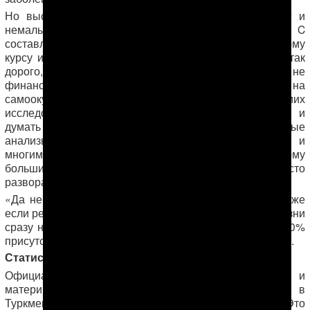
Но высокотехнологичное исследование стоит денег и
немалых! Так, стоимость анализа на вирус гепатита C
составляет 1300 манатов ($341 по государственному
курсу или $110 по курсу рынка). На вопрос, почему так
дорого, врачи центра говорят, что учреждение не
финансируется госбюджетом, а находится полностью на
самоокупаемости плюс дороговизна самих
исследований. Пациенты, приезжающие в Центр, и
думать не думают, что стоимость услуг за некоторые
анализы равна двум среднемесячным зарплатам и
многим совершенно не по карману, а потому
большинство, узнав о расценках, просто
разворачиваются и покидают Центр ни с чем.
«Да не волнуйтесь вы так! – говорит мне врач. – Даже
если результат окажется положительным, от этой болезни
сразу не умирают. У нас из всех, кто обследуется, у 70%
присутствует вирус», — передает слова доктора Марал.
Статистика – игра в прятки
Официальная статистика заболеваемости, детской и
материнской смертности если и ведется в
Туркменистане, то содержится за семью печатями. Это