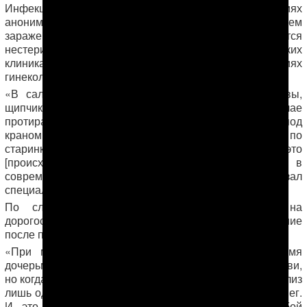
Инфекционист одной из областных больниц на условиях
анонимности рассказал АНТ, что основным путем
заражения гепатитом C в Туркменистане является
нестерильный инструментарий в стоматологических
клиниках, в женских консультациях и отделениях
гинекологии и урологии госпиталей.
«В салонах красоты такие инструменты, как бритвы,
щипчики, ножницы и прочие, в лучшем случае
протираются водкой, а в худшем прополаскиваются под
краном; в стоматологии и гинекологии же инструменты по
старинке держатся под бактерицидной лампой. И это
[происходит] повсеместно в Туркменистане, даже в
современных медицинских центрах столицы», — сказал
специалист.
По словам Марал, у населения нет денег на
дорогостоящие анализы и не менее дорогое лечение
после постановки диагноза.
«При мне из
Теджена
приехала женщина с тремя
дочерьми сделать каждой биохимический анализ крови,
но когда узнала стоимость – 120 манатов, сделала анализ
лишь одному ребенку, на остальных у нее не было денег.
И это биохимия, которую раньше делали в любой