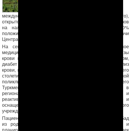
международном учебно-научном центре (на фото),
открытом в
Ашхабаде
в 2015 году, результаты анализов
на наличие самого опасного гепатита C на 70%
положительные. Этого не скрывают даже сами врачи
Центра.
На сегодняшний день этот Центр – единственное
медицинское учреждение в стране, где проводят анализы
крови на такие заболевания, как гепатит всех форм,
диабет и ряд других, а также биохимический анализ
крови, который в конце прошлого и в начале нынешнего
столетий элементарно проводился в любой районной
поликлинике. Однако сейчас пациентов со всего
Туркменистана направляют в столицу, потому что в
регионах нет необходимых лабораторных реагентов и
реактивов, к тому же нужно окупить строительство и
оснащение Центра – полностью хозрасчетного
учреждения.
Марал
Пациентка
приехала на обследование в Ашхабад
из родного
Мары
. Перед замужеством в
Турции
и
планированием новой семьи она и ее молодой человек