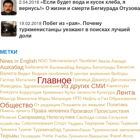
«Если будет вода и кусок хлеба, я
2.04.2018
вернусь!» О жизни и смерти Бегмурада Отузова
Побег из «рая». Почему
19.02.2018
туркменистанцы уезжают в поисках лучшей
доли
МЕТКИ
News in English
NGO
Türkmenistanyň Täzelikleri
Аваза
Азиада
Ашхабад
Байрамали
Балканабад
Бекдаш
Бипатриды
Вакансии
Валюта
В центре внимания
Видео
Водная проблема
Выборы
Главное
Граница
Дашогуз
Гаспар Маталаев
Дипломатия
Из других СМИ
Живодёры
Здравоохранение
Карикатуры
Лента
Конкурсы
Коррупция
Криминал
Культ личности
Культура
Мансур Мингелов
Мары
Миграция
НПО
Нефть и Газ
Образование
Общество
Политика
От редакции
Покажите их живыми!
Права человека
Произвол
Происшествия
Помочь проекту
Сапармамед Непескулиев
Религия
Свобода слова
Сельское
хозяйство
Соболезнования
Спорт
Теджен
Терроризм
Тиркиш Тырмыев
Туркменабад
Тренинги
Туризм
Туркменбаши
Туркменские авиалини
Тюрьмы
Уехавшие
Учеба
Учеба-Тренинги-Вакансии
Фараб
Фото