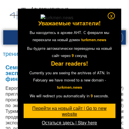
x
Уважаемые читатели!
Вы находитесь в архиве АНТ. С февраля мы
Рубри
переехали на новый домен
turkmen.news
меню
Вы будете автоматически переведены на новый
тренинг
сайт через
9
секунд
Dear readers!
Семинар ЕБРР: «Передовые практики
экспорта и торгового
Currently you are seeing the archives of ATN. In
финансирования» в Ашгабате
February we have moved to a new domain -
turkmen.news
Европейский банк реконструкции и развития (ЕБРР)
приглашает предпринимателей, директоров
We will redirect you automatically in
9
seconds.
производственных предприятий, а также менеджеров
по экспорту в малых и средних предприятиях (МСП)
Перейти на новый сайт | Go to new
Туркменистана принять участие в 3х-дневном
website
продвинутом обучающем курсе «Передовые практики
Остаться здесь | Stay here
экспорта и торгового финансирования» в г. Ашгабат с
20 по 22 февраля 2019 года. Данное мероприятие