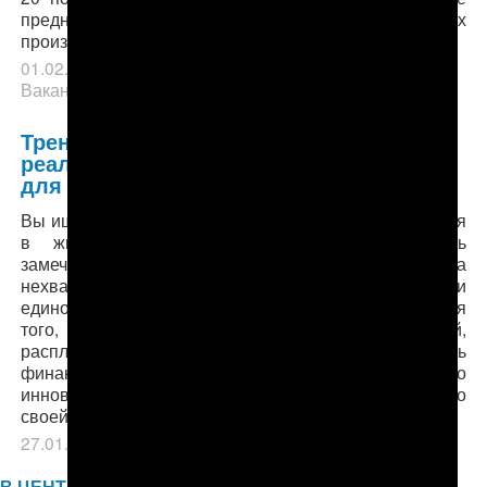
предназначено для расширения экспорта в местных
производственных…
01.02.2019
в рубрике
Тренинги
,
Учеба-Тренинги-
Вакансии
.
Тренинг в Тбилиси и возможность
реализировать свой проект — только
для граждан Туркменистана!
Вы ищете возможность внести позитивные изменения
в жизнь туркменского народа? У вас есть
замечательная идея, но она не реализована, из-за
нехватки времени, ресурсов, или
единомышленников? Мы предлагаем платформу для
того, чтобы Вы могли поделиться своей идей,
распланировать ее, построить команду и получить
финансовую поддержку для реализации своего
инновационного проекта. Расскажите нам о себе, о
своей…
27.01.2019
в рубрике
Учеба-Тренинги-Вакансии
.
В ЦЕНТРЕ ВНИМАНИЯ