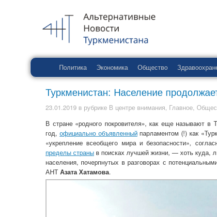
Политика
Экономика
Общество
Здравоохран
Туркменистан: Население продолжае
23.01.2019
в рубрике
В центре внимания
,
Главное
,
Общес
В стране «родного покровителя», как еще называют в 
год,
официально объявленный
парламентом (!) как «Тур
«укрепление всеобщего мира и безопасности», согла
пределы страны
в поисках лучшей жизни, — хоть куда, 
населения, почерпнутых в разговорах с потенциальным
АНТ
Азата Хатамова
.