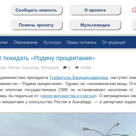
Сообщить новость
О проекте
Помочь проекту
Мультимедиа
ение
Образование
Культура
Права человека
От редакции
т покидать «Родину процветания»
тво
. Метки:
Ашхабад
,
Миграция
6
34384
Туркменистане президента
Гурбангулы Бердымухамедова
,
наступил нов
кменистан – Родина процветания». Однако ни «экономическая мощь Отч
сно эпитетам государственных СМИ, не останавливают население от
лишь бы подальше от «
эпохи могущества и счастья
». О миграционных на
и мигрантами у консульства России в Ашхабаде, — в репортаже корре