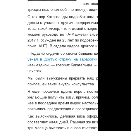
сам знаешь, что
закон в 
трижды похлопал себя по плечу), видимо, знает, что гово
С тех пор Какагельды подрабатывал где придется, в то
делом стучался к другим предпринимателям, но им не ну
то за такой мизер, что и домой стыдно было бы нести. Ис
момент руководство «А-Маркета» висело на волоске [в
2017 г. осужден на 25 лет по подозрению в связях с дв
прим. АНТ]. В отделе кадров другого известного маркета
«Недавно сидели со своим бывшим шефом, выпивали, и 
уехал в другую страну на заработки
, да только он, 
невыездной, — говорит Какагельды. – Напоследок сказа
нечего».
Мы были вынуждены прервать наш разговор, так как 
приглашен зайти внутрь консульства.
Я еще прошелся вдоль ворот, постоял у каждой груп
желающие получить визу, причем, большинство подают 
нее в последнее время вырос настолько, что на популя
появились предложения о посредничестве в оформлении 
Как выяснилось, деловая виза оформляется сроком на
составляет 40-60 дней. Рабочая же виза дает больше во
три месяца выезжать и снова въезжать, но и стоит ее 