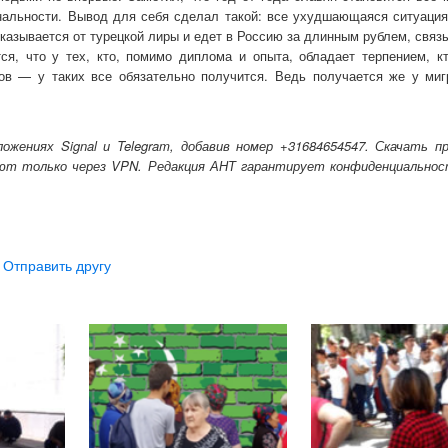
ональности. Вывод для себя сделал такой: все ухудшающаяся ситуация
тказывается от турецкой лиры и едет в Россию за длинным рублем, связ
я, что у тех, кто, помимо диплома и опыта, обладает терпением, кт
зов — у таких все обязательно получится. Ведь получается же у ми
ениях Signal и Telegram, добавив номер +31684654547. Скачать п
тают только через VPN. Редакция АНТ гарантирует конфиденциально
 Отправить другу