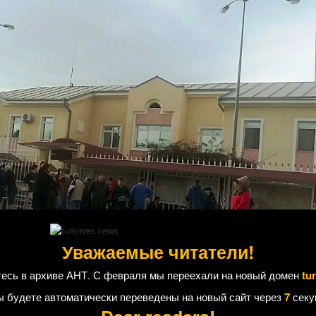
Уважаемые читатели!
есь в архиве АНТ. С февраля мы переехали на новый домен
tu
 оказался в районе Первого парка Ашхабада, – именно здесь расп
ы будете автоматически переведены на новый сайт через
7
секу
ее время популярным и многолюдным местом столицы. Как и тогда, зд