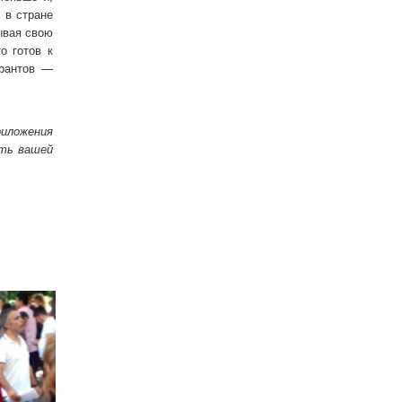
 в стране
ывая свою
о готов к
грантов —
риложения
сть вашей