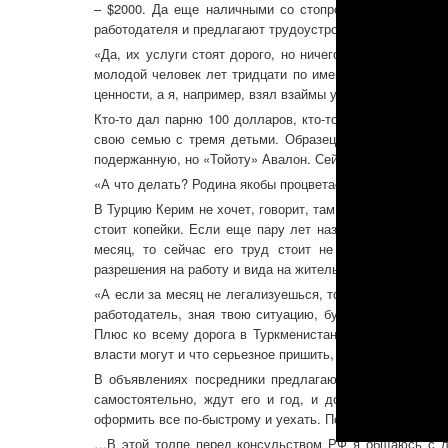
– $2000. Да еще наличными со стопроцентной предопл
работодателя и предлагают трудоустройство в любом ре
«Да, их услуги стоят дорого, но ничего не поделаешь, 
молодой человек лет тридцати по имени
Керим
. – Мно
ценности, а я, например, взял взаймы у многочисленных
Кто-то дал парню 100 долларов, кто-то 300. Керим увер
свою семью с тремя детьми. Образец для него – его с
подержанную, но «Тойоту» Авалон. Сейчас сосед
таксуе
«А что делать? Родина якобы процветает, а работы людя
В Турцию Керим не хочет, говорит, там свой кризис, ра
стоит копейки. Если еще пару лет назад разнорабочий
месяц, то сейчас его труд стоит не более 300. Во-в
разрешения на работу и вида на жительство, сделав ее 
«А если за месяц не легализуешься, то придется возвра
работодатель, зная твою ситуацию, будет использовать
Плюс ко всему дорога в Туркменистан потом будет зак
власти могут и что серьезное пришить, скажут, например
В объявлениях посредники предлагают и оформление с
самостоятельно, ждут его и год, и дольше. Люди в о
оформить все по-быстрому и уехать. Поэтому вынужден
…В этой толпе перед консульством РФ я общаюсь с лю