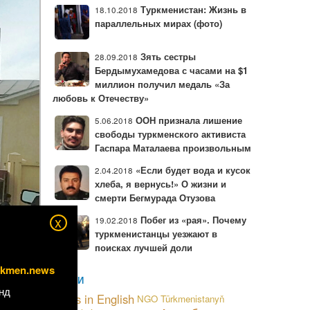
Туркменистан: Жизнь в
18.10.2018
параллельных мирах (фото)
Зять сестры
28.09.2018
Бердымухамедова с часами на $1
миллион получил медаль «За
любовь к Отечеству»
ООН признала лишение
5.06.2018
свободы туркменского активиста
Гаспара Маталаева произвольным
«Если будет вода и кусок
2.04.2018
хлеба, я вернусь!» О жизни и
смерти Бегмурада Отузова
x
Побег из «рая». Почему
19.02.2018
туркменистанцы уезжают в
поисках лучшей доли
rkmen.news
МЕТКИ
олагается
нд
News in English
NGO
Türkmenistanyň
есь снова