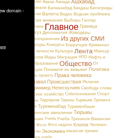
Ашхабад
Täzelikleri
Аваза
Азиада
е дни тут
Байрамали
Балканабад
Бекдаш
Бипатриды
new domain -
Валюта
Вакансии
Видео
Водная проблема
равкой об
В центре внимания
Выборы
Гаспар
Главное
кагельды
Граница
Маталаев
Дашогуз
Дипломатия
Живодёры
Из других СМИ
 сможет в
Здравоохранение
Карикатуры
Конкурсы
Коррупция
Криминал
ere
Лента
Культ личности
Культура
Мансур
акагельды
Мингелов
Мары
Миграция
НПО
Нефть и
проспекту
Общество
Газ
Образование
От
л его как
Политика
редакции
Покажите их живыми!
ка то ли
Права человека
Помочь проекту
Произвол
Происшествия
Религия
магазинов
Сапармамед Непескулиев
Свобода слова
заново по
Сельское хозяйство
Соболезнования
Спорт
нимателей
Теджен
Терроризм
Тиркиш Тырмыев
Тренинги
Туркменабад
Туризм
Туркменбаши
рядка 15
Тюрьмы
Туркменские авиалинии
тсутствия
Уехавшие
Учеба
Учеба-Тренинги-Вакансии
Хлопок
Фараб
Фото
Фото недели
Челекен
уратуре и
Экономика
Чоганлы
вакансии
тренинг
лся: мол,
тренинги
учеба