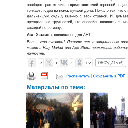
наоборот, растет число представителей коренной наци
толкает людей на поиск лучшей доли. Немало тех, кто о
дальнейшую судьбу именно с этой страной. И, думаетс
преодолению трудностей, кто способен начинать с ни
соседей по региону.
Азат Хатамов
, специально для АНТ
Есть, что сказать? Пишите нам в защищенных прилож
можно в Play Market или App Store, приложения рабо
личности.
ОБСУДИТЬ (6)
22
1
8
122
Распечатать | Сохранить в PDF |
Материалы по теме: