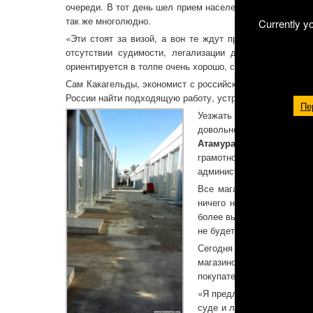
очереди. В тот день шел прием населения по визовым во
так же многолюдно.
Currently y
«Эти стоят за визой, а вон те ждут приема по разным
отсутствии судимости, легализации документов. А 
ориентируется в толпе очень хорошо, словно я пришел к
Сам Какагельды, экономист с российским дипломом, стои
России найти подходящую работу, устроиться, а в даль
Пе
Уезжать мужчину заставл
довольно успешно управля
Атамурата Ниязова,
и пр
грамотного специалист
администрация рынка, то 
Все магазины снесли, те
ничего не компенсировал
более высокой цене, чем 
не будет отбоя. Но они ош
Сегодня из 164 магазин
магазинов забиты товаром
покупателей. Лишь в центр
«Я предложил своему хозя
суде и либо вернуть свои 