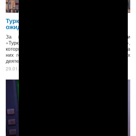
Туркменский нефтегазовый сектор
ожидают радикальные перемены
За последние 10-15 лет «Туркменнефть» и
«Туркменгаз» превратились в «карманных доноров»,
которые не в силах противостоять навешиваемым на
них государственным расходам, не связанным с их
деятельностью, например, финансированию ралли.
29.01.2019
в рубрике
Главное
,
Экономика
.