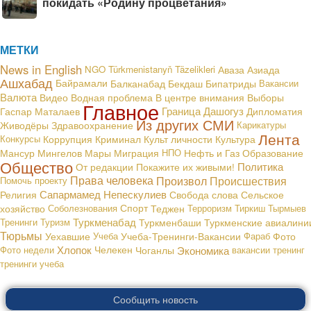
покидать «Родину процветания»
МЕТКИ
News in English
NGO
Türkmenistanyň Täzelikleri
Аваза
Азиада
Ашхабад
Байрамали
Балканабад
Бекдаш
Бипатриды
Вакансии
Валюта
В центре внимания
Видео
Водная проблема
Выборы
Главное
Граница
Дашогуз
Гаспар Маталаев
Дипломатия
Из других СМИ
Живодёры
Здравоохранение
Карикатуры
Лента
Конкурсы
Коррупция
Криминал
Культ личности
Культура
Мансур Мингелов
Мары
Миграция
НПО
Нефть и Газ
Образование
Общество
Политика
От редакции
Покажите их живыми!
Права человека
Произвол
Происшествия
Помочь проекту
Сапармамед Непескулиев
Религия
Свобода слова
Сельское
хозяйство
Соболезнования
Спорт
Теджен
Терроризм
Тиркиш Тырмыев
Туркменабад
Тренинги
Туризм
Туркменбаши
Туркменские авиалини
Тюрьмы
Уехавшие
Учеба
Учеба-Тренинги-Вакансии
Фараб
Фото
Хлопок
Экономика
Фото недели
Челекен
Чоганлы
вакансии
тренинг
тренинги
учеба
Сообщить новость