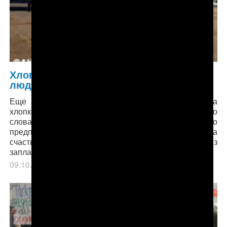
Хлопок-2018: Урожай не уродился, но
людей снова гонят на поля
Еще более критическая ситуация сложилась на
хлопковых полях Дашогузской области. Здесь, по
словам представителя хлопкового торгового
предприятия «Ак алтын», будет воспринято за
счастье, если удастся собрать хотя бы половину из
запланированного на область объема хлопк
09.10.2018
в рубрике
Главное
,
Экономика
.