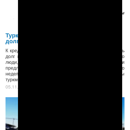
Туркменский ТЭК банкрот? Вновь о
долгах госконцерна «Туркменнефть»
К кредитору за все время тщетных попыток взыскать
долг в полном объеме не раз обращались какие-то
люди, в том числе из «Туркменнефти». Они
предлагали решить вопрос оплаты за несколько
недель, но за откат в размере до 20% от суммы
туркменского долга.
05.11.2018
в рубрике
Главное
,
Экономика
.