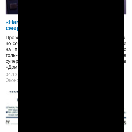
«Нам осталось умереть голодной
смертью?» (Видео)
Проблема с оплатой учебы и жилья существует давно,
но сейчас студенты не могут даже снять деньги себе
на питание. Оплатить туркменской картой можно
только продукты до 50 рублей в день ($25) и только в
супермаркетах «Гиппо», «Евроопт» и сети магазинов
«Домашний».
04.12.2018
в рубрике
Главное
,
Образование
,
Экономика
.