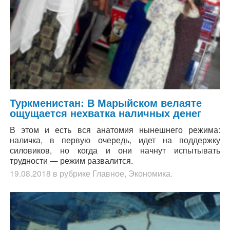
Туркменистан: В Марыйском велаяте
ощущается нехватка наличных денег
В этом и есть вся анатомия нынешнего режима:
наличка, в первую очередь, идет на поддержку
силовиков, но когда и они начнут испытывать
трудности — режим развалится.
19.08.2018
в рубрике
Главное
,
Экономика
.