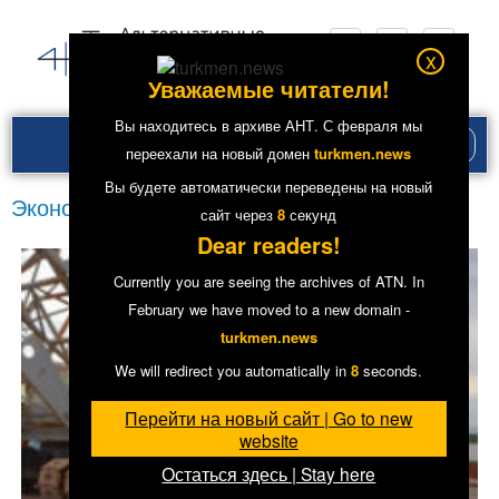
x
Уважаемые читатели!
Вы находитесь в архиве АНТ. С февраля мы
Рубри
переехали на новый домен
turkmen.news
меню
Вы будете автоматически переведены на новый
Экономика
сайт через
7
секунд
Dear readers!
Currently you are seeing the archives of ATN. In
February we have moved to a new domain -
turkmen.news
We will redirect you automatically in
7
seconds.
Перейти на новый сайт | Go to new
website
Остаться здесь | Stay here