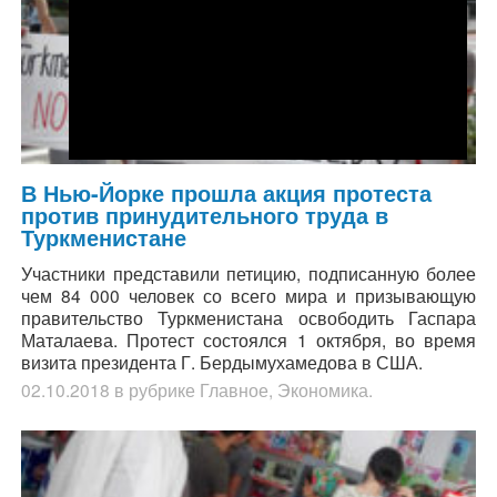
В Нью-Йорке прошла акция протеста
против принудительного труда в
Туркменистане
Участники представили петицию, подписанную более
чем 84 000 человек со всего мира и призывающую
правительство Туркменистана освободить Гаспара
Маталаева. Протест состоялся 1 октября, во время
визита президента Г. Бердымухамедова в США.
02.10.2018
в рубрике
Главное
,
Экономика
.