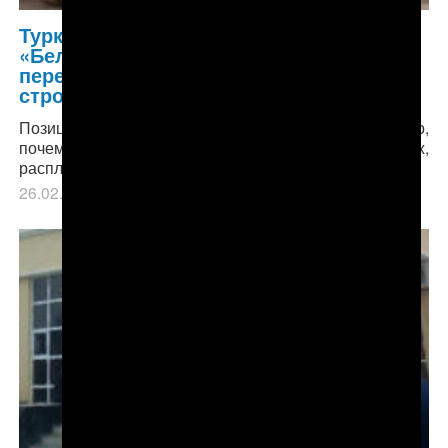
Туркменистан удерживает имущество
«Белгорхимпрома», настаивая на
пересмотре итогов работ по
строительству Гарлыкского ГОКа
Позиция туркменской стороны относительно того,
почему они фактически держат технику в заложниках,
расплывчата и непоследовательна.
26.02.2019
в рубрике
Главное
,
Экономика
.