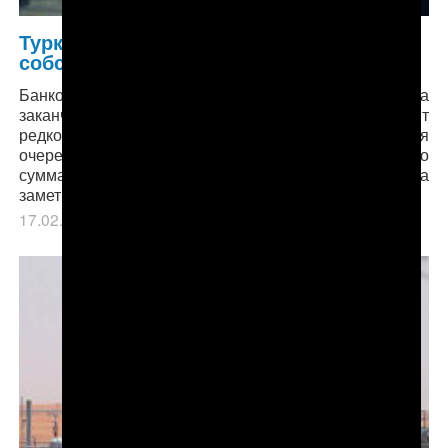
Туркменистан: Обналичить
собственные деньги можно за взятку
Банкоматов по стране не хватает, наличка
заканчивается быстро, а заполнение происходит
редко. Перед банками ежедневно выстраиваются
очереди из десятков людей, и это несмотря на то, что
сумма для снятия, по сравнению с августом 2018, года
заметно увеличилась.
17.02.2019
в рубрике
Главное
,
Экономика
.