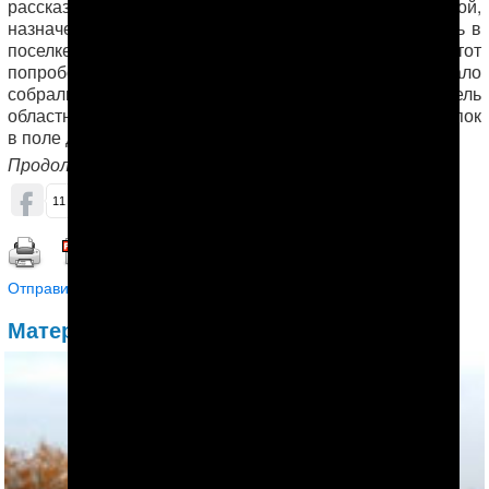
рассказал наблюдателю про случай с мужчиной,
назначенным не так давно на руководящую должность в
поселке Акдепе Дашогузской области. Когда тот
попробовал объяснить, почему его сборщики мало
собрали, присутствующий на совещании заместитель
областного хякима сорвался на крик: «Ищи лучше, хлопок
в поле должен быть!»
Продолжение следует…
ОБСУДИТЬ (0)
11
1
44
Распечатать | Сохранить в PDF |
Отправить другу
Материалы по теме: