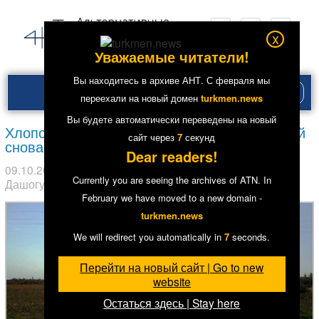
x
Уважаемые читатели!
Вы находитесь в архиве АНТ. С февраля мы
Рубри
переехали на новый домен
turkmen.news
меню
Вы будете автоматически переведены на новый
Хлопок-2018: Урожай не уродился, но людей
сайт через
6
секунд
снова гонят на поля
Dear readers!
09.10.2018
в рубрике
Главное
,
Экономика
. Метки:
Currently you are seeing the archives of ATN. In
Дашогуз
,
Туркменабад
,
Хлопок
18871
February we have moved to a new domain -
turkmen.news
We will redirect you automatically in
6
seconds.
Перейти на новый сайт | Go to new
website
Остаться здесь | Stay here