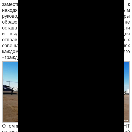
заместители, тем не менее, усиливают требования к
находящимся в их подчинении хозяйственным
руководителям, заведующим учреждениями сферы
образования, здравоохранения, культуры, спорта «не
оставаться в стороне от дела государственной важности
и выделить максимальное количество людей для
отправки на хлопок». Кроме того, на ежедневных
совещаниях в областных и районных администрациях
каждому руководителю непременно напоминается о его
«гражданском долге» и «патриотизме».
О том же, как проходят эти совещания, наблюдателю АНТ
рассказал заместитель директора одного из предприятий