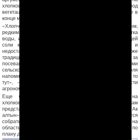
хлопковых полях усугубилась острой нехваткой в период
вегетации поливной воды и прокатившейся по стране в
конце мая солевой бурей.
«Хлопчатник нынче уродился хилым, низкорослым,
редким. Причин тому было несколько: это и нехватка
воды, и буря, принесшая на поля тонны разъедающей
соли к и без того низкокачественным семенам, и
недостаток минеральных удобрений, и ставшие уже
традиционными нарушения правил агротехники ухода за
посевами, и несогласованность между обслуживающими
сельское хозяйство госструктурами. Некоторые поля
напоминают голову лысого человека – то там кустик, то
тут», — сказал наблюдателю в Лебапской области
агроном из Саятского района.
Еще более критическая ситуация сложилась на
хлопковых полях Дашогузской области. Здесь, по словам
представителя хлопкового торгового предприятия «Ак
алтын», будет воспринято за счастье, если удастся
собрать хотя бы половину из запланированного на
область объема хлопка. Напомним, северный регион по
плану должен отчитаться за 230 тысяч тонн хлопка.