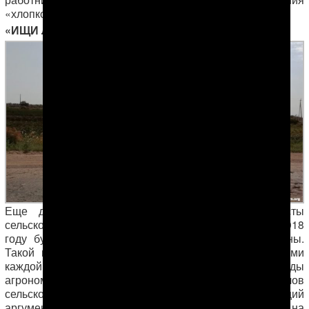
«хлопковых» целей.
«ИЩИ ЛУЧШЕ — ХЛОПОК В ПОЛЕ ДОЛЖЕН БЫТЬ»
Еще до начала уборочной кампании специалисты
сельского хозяйства предсказывали, что хлопка в 2018
году будет меньше, чем во все предыдущие сезоны.
Такой неутешительный вывод делался специалистами
каждой из 4-х хлопкосеющих областей. Свои доводы
агрономы дехканских объединений и работники отделов
сельского хозяйства районных администраций
аргументировали тем, что в 2018 году ситуация на