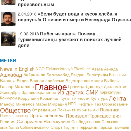
произвольным
«Если будет вода и кусок хлеба, я
2.04.2018
вернусь!» О жизни и смерти Бегмурада Отузова
Побег из «рая». Почему
19.02.2018
туркменистанцы уезжают в поисках лучшей
доли
МЕТКИ
News in English
NGO
Türkmenistanyň Täzelikleri
Аваза
Азиада
Ашхабад
Байрамали
Балканабад
Бекдаш
Бипатриды
Вакансии
Валюта
В центре внимания
Видео
Водная проблема
Выборы
Главное
Граница
Дашогуз
Гаспар Маталаев
Дипломатия
Из других СМИ
Живодёры
Здравоохранение
Карикатуры
Лента
Конкурсы
Коррупция
Криминал
Культ личности
Культура
Мансур Мингелов
Мары
Миграция
НПО
Нефть и Газ
Образование
Общество
Политика
От редакции
Покажите их живыми!
Права человека
Произвол
Происшествия
Помочь проекту
Сапармамед Непескулиев
Религия
Свобода слова
Сельское
хозяйство
Соболезнования
Спорт
Теджен
Терроризм
Тиркиш Тырмыев