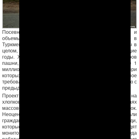
Посевные площади, отведенные под хлопчатник, и
объемы производства хлопка-сырца, установленные в
Туркменистане для каждой области и для всей страны в
целом, остались нынче такими же, как и в предыдущие
годы. Хлопчатником было засеяно 545 тысяч гектаров
пашни, с которых запланировано собрать не менее 1
миллиона 50 тысяч тонн хлопка. Однако условия, при
которых сегодня приходится убирать урожай, а главное
требования со стороны местных властей, по сравнению с
предыдущими сезонами, заметно ужесточились.
Проект АНТ подготовил отчет о текущей ситуации на
хлопковых полях страны, а также о новых случаях
массовой мобилизации бюджетников на хлопок.
Неоценимую помощь в сборе фактов оказали
гражданские активисты и просто неравнодушные люди,
которые вот уже на протяжении нескольких лет проводят
мониторинг использования принудительного труда
работников всех отраслей экономики ради достижения