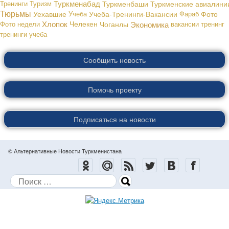
Туркменабад
Тренинги
Туризм
Туркменбаши
Туркменские авиалини
Тюрьмы
Уехавшие
Учеба
Учеба-Тренинги-Вакансии
Фараб
Фото
Хлопок
Экономика
Фото недели
Челекен
Чоганлы
вакансии
тренинг
тренинги
учеба
Сообщить новость
Помочь проекту
Подписаться на новости
© Альтернативные Новости Туркменистана
Поиск