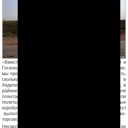
«Вместе с представителями местных администраций и
Госконцерна «Туркменпагта» в августе, накануне уборки,
мы провели контрольный анализ посевов, чтобы знать,
сколько примерно хлопка будет всего. Так вот, в
Акдепинском, Куняургенческом, Ильялинском районах, в
районе имени Сапармурата Туркменбаши мы видели
плантации-карты, которые за все лето ни разу не были
политы. Кустики низкие, на них всего 1-2 хлопковые
коробочки, да и те недоразвитые. Какое уж тут
выполнение плана…», — сказал представитель хлопко-
торгового предприятия «Ак алтын».
Несмотря на все вышесказанное, губернаторы и их