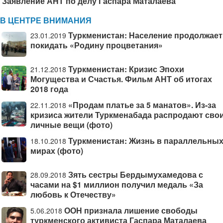
Заявление АНТ по делу Гаспара Маталаева
В ЦЕНТРЕ ВНИМАНИЯ
Туркменистан: Население продолжает
23.01.2019
покидать «Родину процветания»
Туркменистан: Кризис Эпохи
21.12.2018
Могущества и Счастья. Фильм АНТ об итогах
2018 года
«Продам платье за 5 манатов». Из-за
22.11.2018
кризиса жители Туркменабада распродают сво
личные вещи (фото)
Туркменистан: Жизнь в параллельны
18.10.2018
мирах (фото)
Зять сестры Бердымухамедова с
28.09.2018
часами на $1 миллион получил медаль «За
любовь к Отечеству»
ООН признала лишение свободы
5.06.2018
туркменского активиста Гаспара Маталаева