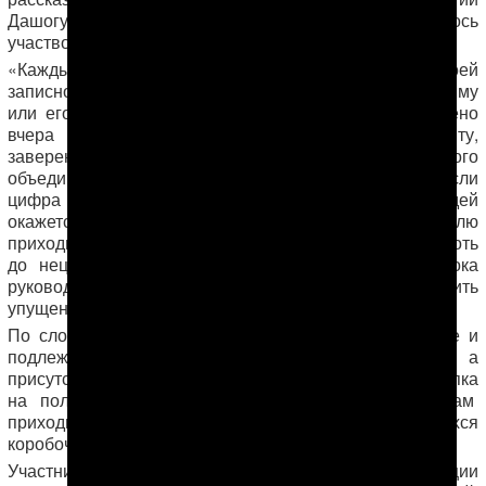
Дашогуза, которому в отсутствии начальника довелось
участвовать на нем:
«Каждый руководитель приходит на собрание со своей
записной книжкой и персонально отчитывается хякиму
или его заму о том, сколько людей было отправлено
вчера на хлопок, сколько, согласно документу,
заверенному в сельсовете или правлении дехканского
объединения, собрано всего хлопка в килограммах. Если
цифра в пересчете на количество отправленных людей
окажется меньше требуемой, то руководителю
приходится слышать в свой адрес жесткие упреки, вплоть
до нецензурной брани. Это длится до тех пор, пока
руководитель клятвенно не пообещает исправить
упущение уже завтра».
По словам замдиректора, требования очень жесткие и
подлежат беспрекословному выполнению, а
присутствующие не смеют и заикнуться о том, что хлопка
на полях мало или его вовсе нет, что сборщикам
приходится «буквально бегать в поисках раскрывшихся
коробочек».
Участник одного из собраний в районной администрации