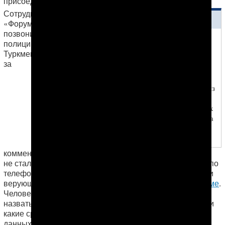
присоединению к ИГИЛ, не удалось.
Сотрудники
ЧИТАЙТЕ ТАКЖЕ
«Форума 18»
позвонили в
2016-05-12
полицию
Туркменские тюрьмы:
Туркменабада
Высокая смертность
за
среди заключенных
15 апреля в колонию LB-
K/11 приехала комиссия из
Ашхабада, а чтобы проверяющие не
пересекались с заключенными, последних
держали в загоне под открытым небом на
протяжении двух дней по 12 часов
беспрерывно
комментариями, однако там никто отвечать на вопросы
не стал. В областном суде Туркменабада «Форуму 18» по
телефону заявили, что суд над Б. Сапаровым и другими
верующими-мусульманами проходил
в закрытом режиме
.
Человек, ответивший на телефонный звонок, отказался
назвать число подсудимых, а также в чем их обвиняли и
какие сроки дали, сославшись на секретность этих
данных. По информации источника «Форума 18»,