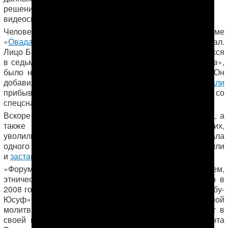
решение диктовалось из
Ашхабада
по прямой
видеосвязи, установленной во время слушания.
Человек, видевший Бахрама Сапарова в тюрьме
«
Овадан-Депе
» в 2014 году последним, едва его узнал.
Лицо Бахрама, как и лица других людей, содержавшихся
в седьмом и восьмом блоках тюрьмы для «ваххабитов»,
было неузнаваемым, сказал источник «Форума 18». Он
добавил, что заключенных
еженедельно избивали
прибывавшие из Ашхабада офицеры в шлемах и со
спецснаряжением.
Вскоре после заключения родственников Б. Сапарова, а
также других осужденных по этому делу верующих,
уволили с работы. В 2014 году полиция задержала
одного из бывших членов общины. Его насильно побрили
и
заставили съесть свинины и принять алкоголь
.
«Форум 18» также рассказывает о другом верующем,
Ренате Бектемирове,
этническом татарине
которого в
2008 году арестовали прямо в центральной мечети «Абу-
Юсуф» города Туркменабада. Однажды после пятничной
молитвы он укорил областного имама в том, что тот в
своей проповеди цитировал книгу первого президента