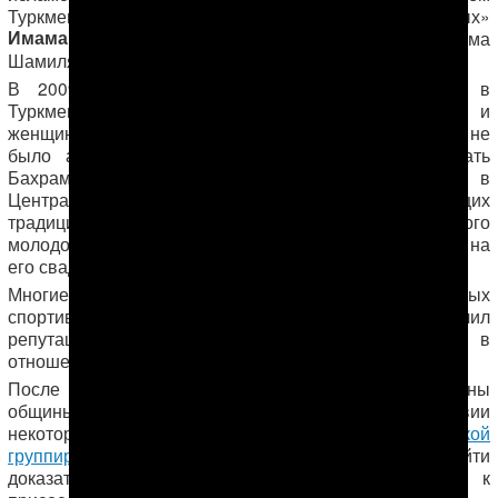
Туркменистана, в том числе книгу «Сады Праведных»
Имама ан-Навави
, а также работы московского имама
Шамиля Аляутдинова.
В 2009 году Б. Сапаров организовал первую в
Туркменабаде «мусульманскую свадьбу». Мужчины и
женщины собирались отдельно, а среди угощений не
было алкоголя. После этого люди начали называть
Бахрама
«ваххабитом»
— термином, используемым в
Центральной Азии в отношении мусульман, следующих
традиционной форме ислама. В том же году другого
молодого человека сотрудники МНБ арестовали прямо на
его свадьбе. Сообщается, что
его пытали
.
Многие из прихожан общины занимались в местных
спортивных залах. Среди них Бахрам Сапаров получил
репутацию человека, вступавшегося за людей, в
отношении которых
поступали несправедливо
.
После начала массовых арестов некоторые члены
общины из-за страха бежали в
Турцию
. Впоследствии
некоторые из них присоединились к
террористической
группировке ИГИЛ
. «Форум 18» отмечает, что найти
доказательств того, что Сапаров призывал людей к