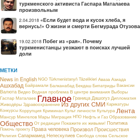
туркменского активиста Гаспара Маталаева
произвольным
«Если будет вода и кусок хлеба, я
2.04.2018
вернусь!» О жизни и смерти Бегмурада Отузова
Побег из «рая». Почему
19.02.2018
туркменистанцы уезжают в поисках лучшей
доли
МЕТКИ
News in English
NGO
Türkmenistanyň Täzelikleri
Аваза
Азиада
Ашхабад
Байрамали
Балканабад
Бекдаш
Бипатриды
Вакансии
Валюта
В центре внимания
Видео
Водная проблема
Выборы
Главное
Граница
Дашогуз
Гаспар Маталаев
Дипломатия
Из других СМИ
Живодёры
Здравоохранение
Карикатуры
Лента
Конкурсы
Коррупция
Криминал
Культ личности
Культура
Мансур Мингелов
Мары
Миграция
НПО
Нефть и Газ
Образование
Общество
Политика
От редакции
Покажите их живыми!
Права человека
Произвол
Происшествия
Помочь проекту
Сапармамед Непескулиев
Религия
Свобода слова
Сельское