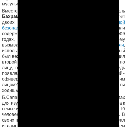
мусульманским обычаям.
Вместе с прихожанами был арестован и их предстоятель
Бахрам Сапаров
, сейчас ему 34 года, он женат и имеет
двоих детей. Сотрудники
Министерства национальной
безопасности
изъяли его компьютер и изучили
содержание жестких дисков. До этого, в 2008 и 2009
годах, членов мусульманской общины по одному
вызывали на допрос в МНБ. При этом
мужчин избивали
,
используя приём «добрый и злой полицейский». Первый
был вежливым, а когда он выходил из кабинета, заходил
второй и начинал бить или пинать ногами человека по
лицу, говоря при этом: «Мы не хотим, чтоб ты впредь
появлялся
в мечети
». Потом возвращался «вежливый»
офицер и невинно спрашивал: «А что случилось с твоим
лицом? Нет ничего предосудительного в том, что ты
ходишь в мечеть, продолжай посещать…»
Б.Сапаров организовывал и проводил встречи в домах
для изучения пяти столпов ислама и отношения ислама к
семье и соседям. Изначально в группе участвовало до 10
человек, но позже община выросла до 60 верующих. В
своих проповедях и нравоучениях Сапаров использовал
исламские книги, которые были одобрены муфтием