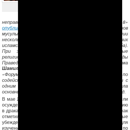
Архивное фото RFE/RL
неправительственная организация «Форум 18»
опубликовала материал
о преследовании членов
мусульманской общины в
Туркменабаде
, на протяжении
нескольких лет собиравшихся в своем круге и изучавших
исламские каноны ханафитской школы права (мазхаба).
При этом верующие использовали разрешенные
религиозными властями Туркменистана книгу «Сады
Праведных» и работы известного российского имама
Шамиля Аляутдинова
. Материал составлен
«Форумом 18» — норвежской организацией по
содействию религиозной свободе на основе беседы с
одним из членов общины. Редакция АНТ собрала
основные факты и предлагает читателям их перевод.
В мае 2014 года в Туркменабаде около 20 человек были
осуждены к длительным тюремным срокам по обвинению
в драках и
торговле наркотиками
. На самом же деле, как
отметил собеседник «Форума 18», за их религиозные
убеждения: встречи общины в частном порядке для
изучения Ислама, а также за организацию свадьбы по