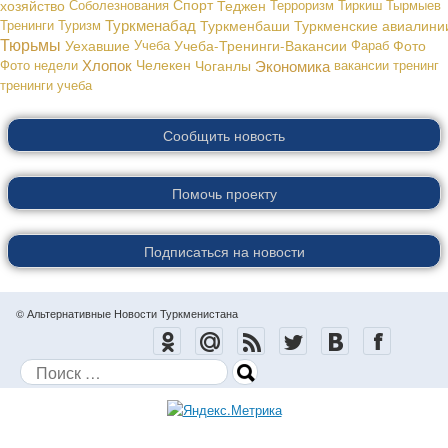
хозяйство
Соболезнования
Спорт
Теджен
Терроризм
Тиркиш Тырмыев
Туркменабад
Тренинги
Туризм
Туркменбаши
Туркменские авиалини
Тюрьмы
Уехавшие
Учеба
Учеба-Тренинги-Вакансии
Фараб
Фото
Хлопок
Экономика
Фото недели
Челекен
Чоганлы
вакансии
тренинг
тренинги
учеба
Сообщить новость
Помочь проекту
Подписаться на новости
© Альтернативные Новости Туркменистана
Поиск