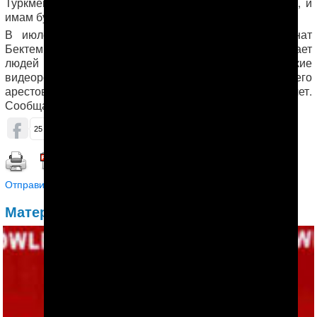
Туркменистана «Рухнаму». Он сказал, что так нельзя, и
имам будет в ответе за это перед Аллахом.
В июле 2008 года, перед началом молитвы, Ренат
Бектемиров спросил имама, почему тот не осуждает
людей за то, что те смотрят порнографические
видеоролики в своих телефонах. После этого его
арестовали прямо в мечети, а позже осудили на пять лет.
Сообщается, что позже ему добавили еще 7 лет.
ОБСУДИТЬ (8)
25
8
48
Распечатать | Сохранить в PDF |
Отправить другу
Материалы по теме: