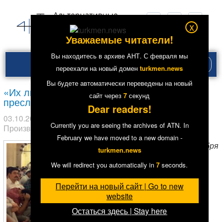
x
Уважаемые читатели!
Вы находитесь в архиве АНТ. С февраля мы
Рубри
переехали на новый домен
turkmen.news
меню
Вы будете автоматически переведены на новый
«Их лица были неузнаваемы от побоев». О
сайт через
7
секунд
преследовании мусульман в Туркменабаде
Dear readers!
03.10.2016
в рубрике
Главное
,
Общество
. Метки:
Currently you are seeing the archives of ATN. In
Произвол
,
Религия
,
Туркменабад
8
13429
February we have moved to a new domain -
26 сентября
turkmen.news
We will redirect you automatically in
7
seconds.
Перейти на новый сайт | Go to new
website
Остаться здесь | Stay here