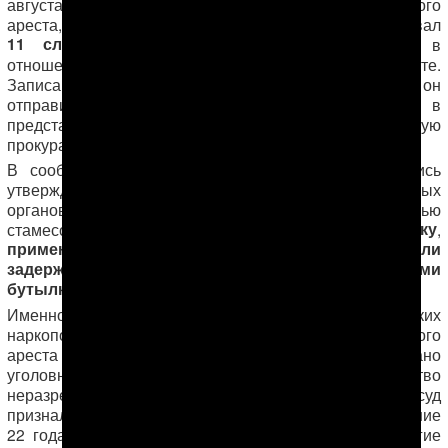
августа того же года, то есть до своего очередного
ареста, Мансур провел сбор и затем задокументировал
11 случаев пыток и жестокого обращения
в
отношении других белуджей в Марыйском велаяте.
Записав собранную информацию на компакт-диски, он
отправил их в посольство США в Ашхабаде, в
представительство ОБСЕ, а также в Генеральную
прокуратуру.
В сообщениях разных людей о пытках содержались
утверждения о том, что сотрудники правоохранительных
дробили задержанным кости
органов
с помощью
оттягивали плоскогубцами мошонку
стамесок,
,
применяли электрошок, а также избивали
задержанных ножками от стульев и пластиковыми
бутылками.
Именно разоблачение преступлений туркменских
наркополицейских и послужило причиной повторного
ареста М. Мингелова. За пять дней было сфабриковано
уголовное дело, в котором имелось множество
неразрешенных противоречий и нестыковок, однако суд
признал Мингелова виновным и назначил ему наказание
22 года лишения свободы. Несмотря на то, что другие