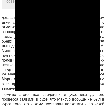
совершения «преступления» его в
стране не было
доказательства невиновности Мансура по последним
двум статьям имеется паспорт Мансура Мингелова с
отметками миграционной службы ашхабадского
аэропорта, а также аэропорта Суварнабхуми (Бангкок,
Таиланд) о пересечении им границы. Дата въезда на
27 мая 2012 года, а дата
обеих отметках значится
выезда – 2 июня того же года
. В приговоре же М.
Мингелову говорится, что контрабанда наркотиков
группой лиц по предварительному сговору (свыше 13 с
половиной килограммов опиума) из соседнего Ирана, их
незаконное приобретение от не установленного
следствием лица и хранение с целью сбыта имели место
29 мая 2012 года в Марыйском велаяте на трассе
Мары-Ашхабад.
То есть преступление было совершено
фактически находился за
в то время, когда Мансур
тысячи километров от Туркменистана.
Помимо этого, все свидетели и участники данного
процесса заявили в суде, что Мансур вообще не был в
курсе того, кто и кому поставлял наркотики и по какой