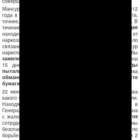
совершение антиобщественных действий.
Мансура Мингелова впервые арестовали 6 июня 2012
года в связи с уголовным делом с участием его брата,
точнее, на следующий день после ареста последнего. В
в принудительном порядке
течение 15 суток Мансур
находился в региональном центре реабилитации от
наркозависимости, однако пребывание его там было
связано не с лечением от наркозависимости — Мансур
наркотики никогда и не употреблял, — а для того, чтобы
зажили следы от нанесенных 6 июня побоев
. За эти
дважды
15 дней, проведенных в диспансере, ему
пытались подкинуть наркотики
и была попытка
обманом получить его подпись на чистом листе
бумаги
.
22 июня 2012 года, не найдя в его действиях состава
какого бы то ни было преступления, Мансура отпустили.
Находясь на свободе, М. Мингелов обратился в
Генеральную прокуратуру и к Президенту Туркменистана
избиение и применение к нему пыток
с жалобой на
сотрудниками Государственной службы охраны
безопасности здорового общества (бывшая Служба по
борьбе с наркотиками). Кроме того, между 25 июня и 2