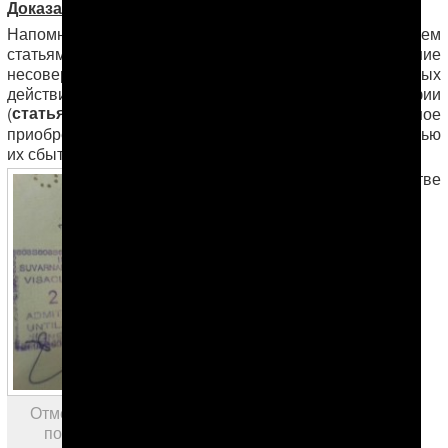
Доказательства невиновности Мансура Мингелова
Напомним, Мансура Мингелова осудили по четырем
статьям УК Туркменистана: вовлечение
несовершеннолетнего в совершение антиобщественных
статья 156
действий (
), распространение порнографии
статья 164
статья 254
(
), контрабанда (
), незаконное
приобретение, хранение, перевозка наркотиков с целью
статья 292
их сбыта (
).
В качестве
Отметки в паспорте М.Мингелова,
подтверждающие, что момент