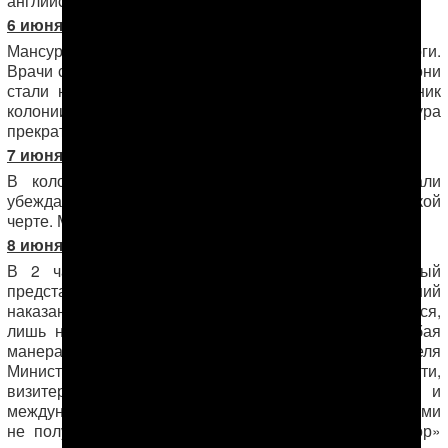
6 июня, 2014 г.
Мансур находится
при смерти
. У него отказали ноги.
Врачи санчасти доложили об этом администрации, и они
стали навещать Мансура каждые 2-3 часа. Начальник
Батыр Гуллыев
колонии майор
просит Мансура
прекратить голодовку.
7 июня, 2014 г., за день до прекращения голодовки
В колонию приехали прокурор и психолог, начали
убеждать, что и Мансур, и они подошли к критической
черте. Мансур от своих требований не отказался.
8 июня, 2014 г.
В 2 часа утра в колонию приехали двое. Первый
представился начальником Департамента исполнений
Чары Гельдыевым
наказаний
. Второй не представился,
лишь назвался «куратором», но его вопросы и грубая
манера общения выдавали в нем представителя
Министерства национальной безопасности. В частности,
визитера интересовали связи Мансура со СМИ и
международными организациями. Диалога между ними
не получилось, они нагрубили друг другу, и «куратор»