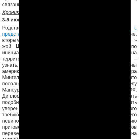
связанных с судьбой М. Мингелова.
Хроника событий
3-5 июня, 2014 года
Родственники Мансура Мингелова
встретились с
представителем посольства США
в Туркменистане,
вторым секретарем политико-экономического отдела г-
Шан Ши (Shan Shi)
жой
. Встреча состоялась по
инициативе семьи Мингеловых и проходила на
территории диппредставительства. Цель встречи –
узнать, ведется ли какая-нибудь работа со стороны
американских дипломатов в отношении дела Мансура
Мингелова. Американский дипломат сообщила, что
никаких запросов
посольство США до сих пор
по делу
не посылало
Мансура Мингелова туркменской стороне
.
Дипломат отметила, что для того чтобы послать
подобный запрос, американская сторона должна быть
уверена в невиновности Мансура Мингелова, а для этого
требуются документальные доказательства его
невиновности. В конце встречи г-жа Шан Ши взяла копию
приговора Мансуру и попросила его родственников
перевести двадцатитрехстраничный документ на
английский язык…