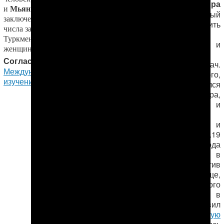
Батыра
майора
Мьянма
и
(113
Гуллыева,
который
заключенных). 12.3% от общего
обещал лишить
числа заключенных в
осужденного
Туркменистане составляют
свиданий и
женщины (9 место в мире).
ограничить
Согласно данным
количество передач.
Международного центра
Помимо этого,
изучения тюрем (ICPS)
прессинг оказывался
на семью Мансура,
его близких и
дальних
родственников и
даже на соседей.19
мая 2014 года
Мансур Мингелов в
знак протеста против
приговора, вообще,
и психологического
давления, в
частности, объявил
бессрочную сухую