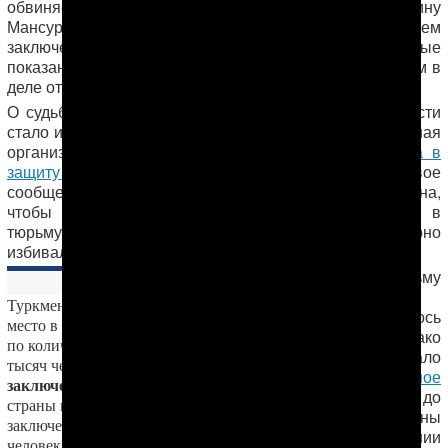
обвиняемые по этому делу и свидетели отрицали вину
Мансура по всем пунктам обвинения, в своем
заключении суд сослался на некие предварительные
показания тех же самых свидетелей, которые при этом в
деле отсутствуют!
О судьбе Мансура Мингелова широкой общественности
стало известно в апреле 2014 года, когда правозащитная
организация «Международная Амнистия»
выступила в
защиту туркменского заключенного
, призвав мировое
сообщество оказать давление на власти Туркменистана,
чтобы предотвратить его незаконное возвращение в
тюрьму
«Овадан-Депе»
, где ранее его регулярно
избивали.
Перевод в тюрьму
«Овадан-Депе»
Туркменистан занимает шестое
тогда удалось
место в мире и первое место в Азии
остановить, однако
по количеству заключенных на 100
на Мингелова стало
530
тысяч человек —
оказываться
сильное
заключенных
, опережая такие
давление
, вплоть до
Китай
страны как
(124
угроз со стороны
заключенных на 100 тысяч
начальника колонии
Иран
человек),
(283 заключенных)