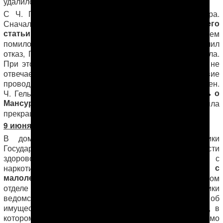
удалился.
С Ч. Гельдыевым беседа продлилась до пяти утра.
поменять его
Сначала чиновник уговаривал Мансура
статьи на одну, более легкую
, («на ближайшем
помиловании освободишься»), но после того, как получил
отказ, Гельдыев все же согласился на пересмотр дела.
При этом оговорился, что за результаты пересмотра не
отвечает. Мансур ответил, главное, чтобы следствие
проводилось честно, тогда он за результат будет спокоен.
впредь о
Ч. Гельдыев согласился, но попросил, чтобы
Мансуре в интернете не писали
. Голодовка была
прекращена.
9 июня 2014 года
В дом Мансура Мингелова приехали сотрудники
Государственной службы охраны безопасности
здорового общества (бывшая Служба по борьбе с
жену Мансура с
наркотиками) и
забрали на допрос
малолетним ребенком
. Допрос проходил в городском
отделе полиции и длился около 20 минут. Сотрудники
ведомства расспрашивали молодую женщину об
имуществе семьи Мингеловых, в частности, о доме, в
котором они живут, как и когда он им достался. Помимо