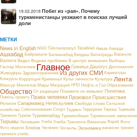
Побег из «рая». Почему
19.02.2018
туркменистанцы уезжают в поисках лучшей
доли
МЕТКИ
News in English
NGO
Türkmenistanyň Täzelikleri
Аваза
Азиада
Ашхабад
Байрамали
Балканабад
Бекдаш
Бипатриды
Вакансии
Валюта
В центре внимания
Видео
Водная проблема
Выборы
Главное
Граница
Дашогуз
Гаспар Маталаев
Дипломатия
Из других СМИ
Живодёры
Здравоохранение
Карикатуры
Лента
Конкурсы
Коррупция
Криминал
Культ личности
Культура
Мансур Мингелов
Мары
Миграция
НПО
Нефть и Газ
Образование
Общество
Политика
От редакции
Покажите их живыми!
Права человека
Произвол
Происшествия
Помочь проекту
Сапармамед Непескулиев
Религия
Свобода слова
Сельское
хозяйство
Соболезнования
Спорт
Теджен
Терроризм
Тиркиш Тырмыев
Туркменабад
Тренинги
Туризм
Туркменбаши
Туркменские авиалини
Тюрьмы
Уехавшие
Учеба
Учеба-Тренинги-Вакансии
Фараб
Фото
Хлопок
Экономика
Фото недели
Челекен
Чоганлы
вакансии
тренинг
тренинги
учеба