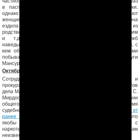
частности, жену Мансура вновь вызывают, но на сей раз
в паспортный стол, якобы для уточнения прописки,
однако в действительности двое мужчин устраивают
настоящий допрос
женщине самый
: сколько раз она
ездила навещать Мансура в колонии, кто из
родственников и друзей особенно плотно общается с ним
и т.д. Помимо этого, сотрудники спецслужб
наведываются к соседям Мингеловых и интересуются, с
кем общается жена Мансура. С подобными визитами
побывали эти люди и у дальних родственников супруги
Мансура.
Октябрь 2014 года
Сотрудники Департамента исполнения наказаний и
прокуратуры еще раз допросили одного из фигурантов
Самандара Мирдостова.
дела Мансура Мингелова —
С.
Мирдостов отбывает свой 13-летний срок в колонии
общего режима LB-K/12 в городе Сейди. Во время
судебного разбирательства С. Мирдостов
отказался от
ранее данных им показаний
, в частности, о том, что
якобы Мансур был в курсе их дел, связанных с
наркотиками. Подробности допроса С. Мирдостова нам
неизвестны.