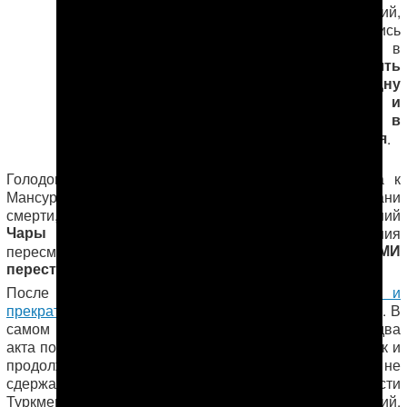
от своих намерений,
третьи пытались
«договориться», в
поменять
частности,
его статьи на одну
более легкую и
освободить в
ближайшее время
.
Голодовка была прекращена 8 июня после визита к
Мансуру, находившемуся к тому времени на грани
смерти, начальника Департамента исполнения наказаний
Чары Гельдыева.
Чиновник дал обещания
что СМИ
пересмотреть дело Мансура в обмен на то,
перестанут публиковать информацию о нем
.
После нашего сообщения о том, что
Мансур жив и
прекратил голодовку
, известий о нем больше не было. В
самом Туркменистане за это время состоялось уже два
акта помилования — в июле и в октябре, но Мансур так и
продолжает отбывать наказание. Обещание чиновник не
сдержал. Сегодня «Альтернативные новости
Туркменистана» публикуют всю хронику событий,