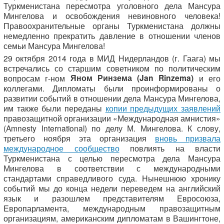
Туркменистана пересмотра уголовного дела Мансура
Мингелова и освобождения невиновного человека!
Правоохранительные органы Туркменистана должны
немедленно прекратить давление в отношении членов
семьи Мансура Мингелова!
29 октября 2014 года в МИД Нидерландов (г. Гаага) мы
встречались со старшим советником по политическим
Яном Ринзема
(
Jan
Rinzema)
вопросам г-ном
и его
коллегами. Дипломаты были проинформированы о
развитии событий в отношении дела Мансура Мингелова,
им также были переданы
копии предыдущих заявлений
правозащитной организации «Международная амнистия»
(Amnesty International) по делу М. Мингелова. К слову,
третьего ноября эта организация
вновь призвала
международное сообщество
повлиять на власти
Туркменистана с целью пересмотра дела Мансура
Мингелова в соответствии с международными
стандартами справедливого суда. Нынешнюю хронику
событий мы до конца недели переведем на английский
язык и разошлем представителям Евросоюза,
Европарламента, международным правозащитным
организациям, американским дипломатам в Вашингтоне,