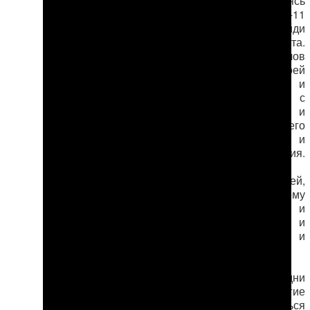
голодовку
, находясь
в колонии LB/K-11
города Сейди
Лебапского велаята.
М. Мингелов
настаивал на своей
невиновности и
требовал встречи с
прокурором и
пересмотра своего
уголовного дела и
судебного решения.
Голодовка
продлилась 19 дней,
за это время к нему
наведывались и
прокуроры, и
психологи, и
сотрудники
национальной
безопасности. Одни
угрожали, другие
убеждали отказаться