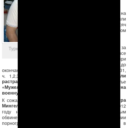
годовщины
независимости
Туркменистана на
свободу вышли
около двух тысяч
человек. В основном
помилование
коснулось
осужденных за
Туркменский заключенный
изнасилование
(все
Мансур Мингелов
три части ст. 134, при
условии, что до
разбой
окончания срока осталось менее 4-х лет),
(ст. 231,
кражу,
мошенничество, присвоение или
ч. 1,2,3),
растрату
(ст. 227, 228 и 229, если погашен иск), по статье
«Мужеложство»
«Уклонение от призыва на
(135) и
военную службу»
(ст. 219 ч. 1).
Мансура
К сожалению, помилование обошло стороной
Мингелова
, этнического белуджа, осужденного в 2012
году на 22 года лишения свободы по ложным
обвинениям в контрабанде наркотиков, изготовлении
порнографии и вовлечении несовершеннолетнего в