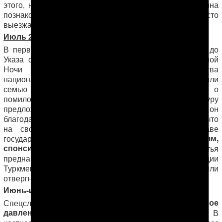
этого, наркополицейские уточняли, как и когда женщина
познакомилась с Мансуром, почему его мать так часто
выезжает в Ашхабад и т.п.
Июль 2014 года
В первой половине июля (точная дата неизвестна), до
Указа о помиловании заключенных в честь священной
Ночи благодарения, сотрудники Министерства
национальной безопасности несколько раз просили
семью Мансура Мингелова написать прошение о
помиловании на имя президента. Самому же Мансуру
подписать готовую статью
предложили
, в которой он
благодарит президента за милость и справедливость, что
на свободе он оказался именно благодаря главе
«международным организациям,
государства, а не
спонсируемым враждебными странами».
Статья
предназначалась для средств массовой информации
Туркменистана. Все эти предложения Мансуром были
отвергнуты.
Июнь-июль 2014 года
беспрецедентное
Спецслужбы продолжают оказывать
давление
на членов семьи Мансура Мингелова. В