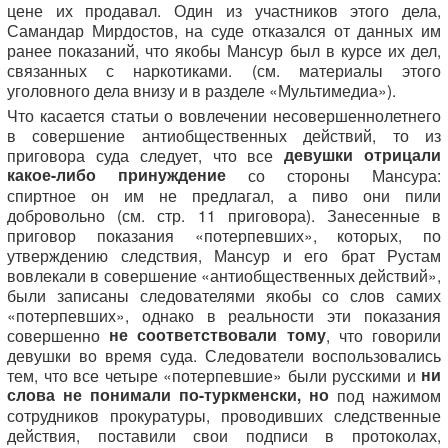
цене их продавал. Один из участников этого дела,
Самандар Мирдостов, на суде отказался от данных им
ранее показаний, что якобы Мансур был в курсе их дел,
связанных с наркотиками. (см. материалы этого
уголовного дела внизу и в разделе «Мультимедиа»).
Что касается статьи о вовлечении несовершеннолетнего
в совершение антиобщественных действий, то из
девушки отрицали
приговора суда следует, что все
какое-либо принуждение
со стороны Мансура:
спиртное он им не предлагал, а пиво они пили
добровольно (см. стр. 11 приговора). Занесенные в
приговор показания «потерпевших», которых, по
утверждению следствия, Мансур и его брат Рустам
вовлекали в совершение «антиобщественных действий»,
были записаны следователями якобы со слов самих
«потерпевших», однако в реальности эти показания
не соответствовали тому
совершенно
, что говорили
девушки во время суда. Следователи воспользовались
ни
тем, что все четыре «потерпевшие» были русскими и
слова не понимали по-туркменски, но
под нажимом
сотрудников прокуратуры, проводивших следственные
действия, поставили свои подписи в протоколах,