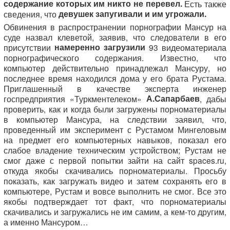
содержание которых им никто не перевел
.
Есть также
девушек запугивали и им угрожали.
сведения, что
Обвинения в распространении порнографии Мансур на
суде назвал клеветой, заявив, что следователи в его
намеренно загрузили
присутствии
93 видеоматериала
порнографического содержания. Известно, что
компьютер действительно принадлежал Мансуру, но
последнее время находился дома у его брата Рустама.
Приглашенный в качестве эксперта инженер
А.Сапарбаев
госпредприятия «Туркментелеком»
, дабы
проверить, как и когда были загружены порноматериалы
в компьютер Мансура, на следствии заявил, что,
проведенный им эксперимент с Рустамом Мингеловым
на предмет его компьютерных навыков, показал его
слабое владение техническим устройством; Рустам не
смог даже с первой попытки зайти на сайт spaces.ru,
откуда якобы скачивались порноматериалы. Просьбу
показать, как загружать видео и затем сохранять его в
компьютере, Рустам и вовсе выполнить не смог. Все это
якобы подтверждает тот факт, что порноматериалы
скачивались и загружались не им самим, а кем-то другим,
а именно Мансуром…