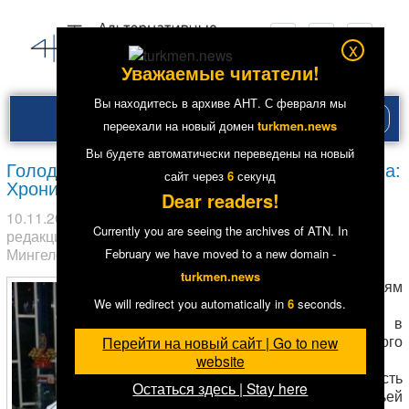
x
Уважаемые читатели!
Вы находитесь в архиве АНТ. С февраля мы
Рубри
переехали на новый домен
turkmen.news
меню
Вы будете автоматически переведены на новый
Голодовка заключенного Мансура Мингелова:
сайт через
5
секунд
Хроника событий
Dear readers!
10.11.2014
в рубрике
В центре внимания
,
Главное
,
От
Currently you are seeing the archives of ATN. In
редакции
,
Политика
,
Права человека
. Метки:
Мансур
Мингелов
,
Тюрьмы
14
47294
February we have moved to a new domain -
turkmen.news
По сообщениям
собственных
We will redirect you automatically in
5
seconds.
источников АНТ, в
рамках очередного
Перейти на новый сайт | Go to new
помилования
website
осужденных в честь
Остаться здесь | Stay here
двадцать третьей