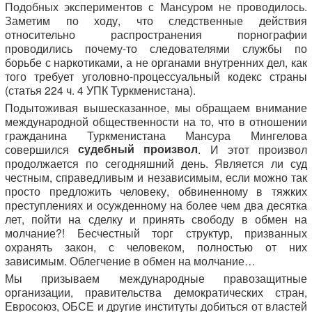
Подобных экспериментов с Мансуром не проводилось.
Заметим по ходу, что следственные действия
относительно распространения порнографии
проводились почему-то следователями службы по
борьбе с наркотиками, а не органами внутренних дел, как
того требует уголовно-процессуальный кодекс страны
(статья 224 ч. 4 УПК Туркменистана).
Подытоживая вышесказанное, мы обращаем внимание
международной общественности на то, что в отношении
гражданина Туркменистана Мансура Мингелова
судебный произвол
совершился
. И этот произвол
продолжается по сегодняшний день. Является ли суд
честным, справедливым и независимым, если можно так
просто предложить человеку, обвиненному в тяжких
преступлениях и осужденному на более чем два десятка
лет, пойти на сделку и принять свободу в обмен на
молчание?! Бесчестный торг структур, призванных
охранять закон, с человеком, полностью от них
зависимым. Облегчение в обмен на молчание…
Мы призываем международные правозащитные
организации, правительства демократических стран,
Евросоюз, ОБСЕ и другие институты добиться от властей