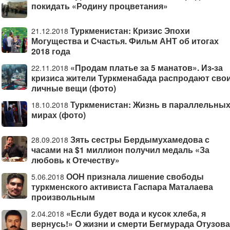
покидать «Родину процветания»
Туркменистан: Кризис Эпохи
21.12.2018
Могущества и Счастья. Фильм АНТ об итогах
2018 года
«Продам платье за 5 манатов». Из-за
22.11.2018
кризиса жители Туркменабада распродают сво
личные вещи (фото)
Туркменистан: Жизнь в параллельны
18.10.2018
мирах (фото)
Зять сестры Бердымухамедова с
28.09.2018
часами на $1 миллион получил медаль «За
любовь к Отечеству»
ООН признала лишение свободы
5.06.2018
туркменского активиста Гаспара Маталаева
произвольным
«Если будет вода и кусок хлеба, я
2.04.2018
вернусь!» О жизни и смерти Бегмурада Отузова