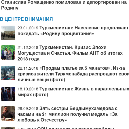
Станислав Ромащенко помилован и депортирован на
Родину
В ЦЕНТРЕ ВНИМАНИЯ
Туркменистан: Население продолжает
23.01.2019
покидать «Родину процветания»
Туркменистан: Кризис Эпохи
21.12.2018
Могущества и Счастья. Фильм АНТ об итогах
2018 года
«Продам платье за 5 манатов». Из-за
22.11.2018
кризиса жители Туркменабада распродают сво
личные вещи (фото)
Туркменистан: Жизнь в параллельны
18.10.2018
мирах (фото)
Зять сестры Бердымухамедова с
28.09.2018
часами на $1 миллион получил медаль «За
любовь к Отечеству»
ООН признала лишение свободы