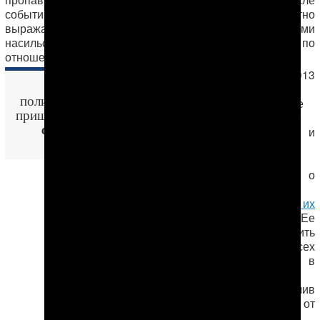
событий ноября 2002 года правозащитники неоднократно
выражали серьезную озабоченность случаями
насильственных исчезновений и применения пыток по
отношению к заключенным.
В сентябре 2013
К одежде на спине
года
политическим заключенным
международные
«Watan
пришивается надпись
правозащитные
dönügi» («Изменник
организации и
родины»)
.
гражданские
активисты
объявили о
кампании
«Покажите их
живыми!»
. Ее
цель — выяснить
судьбы всех
пропавших в
туркменских
тюрьмах, получив
информацию от
туркменских