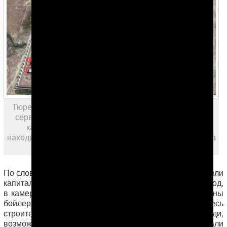
Тюремный компекс «Овадан-Депе». Вид из космоса,
сервис Google Maps (нажмите, чтобы увеличить). В
качестве ориентира, на снимке юг (Ашхабад)
находится с правой стороны. Пояснения к объектам на
фото приведены в конце материала
По словам источника, в данный момент в тюрьме затеяли
капитальный ремонт: будет проложен новый водопровод,
в камерах будут заменены санузлы и даже установлены
бойлеры для горячей и холодной воды. Практически весь
строительный материал уже завезен. Приехавшие люди,
возможно, строители, заходили в камеры, считали