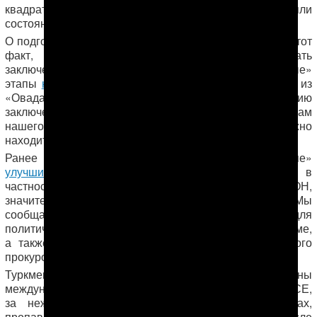
квадратные метры и отмеряли трубы, проверяли
состояние и качество решеток на окнах.
О подготовке к некоему большому событию говорит и тот
факт, что из тюрьмы продолжают этапировать
заключенных в другие колонии страны. «Разгрузочные»
этапы
начались в июне этого года
. В начале августа из
«Овадан-Депе» отправили по этапу очередную партию
заключенных, примерно из 60-и человек. По словам
нашего собеседника, в камерах «теперь не должно
находиться более пяти человек».
Ранее мы также писали, что в тюрьме «Овадан-Депе»
улучшились условия содержания заключенных
, в
частности, прекратились избиения со стороны ОМОН,
значительно улучшилось питание осужденных. Мы
сообщали, что отныне тюрьма будет только для
политических узников, людей, обвиненных в ваххабизме,
а также членов «группировки» бывшего генерального
Яранмурада Язмурадова
прокурора страны
.
Туркменистан не раз подвергался критике со стороны
международных организаций, в том числе ООН и ОБСЕ,
за нежелание предоставить информацию о лицах,
пропавших без вести в туркменских тюрьмах. После