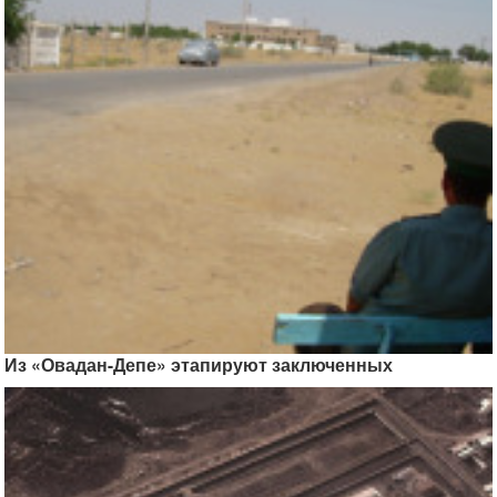
Из «Овадан-Депе» этапируют заключенных