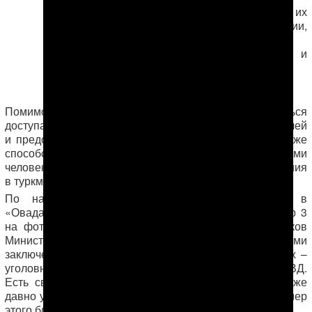
властей об их
местонахождении,
состоянии
здоровья и
юридическом
статусе.
Помимо этого, правозащитники намереваются добиться
доступа к заключенным для их семей, адвокатов, врачей
и представителей международных организаций, а также
способствовать улучшению общей ситуации с правами
человека в Туркменистане, включая условия содержания
в туркменских тюрьмах.
По нашим данным, политические заключенные в
«Овадан-Депе» содержатся в пятом блоке (см. номер 3
на фото), у них отдельная охрана в лице сотрудников
Министерства национальной безопасности, с другими
заключенными они не пересекаются. Всех остальных –
уголовников и «ваххабитов», охраняют сотрудники МВД.
Есть сведения, что многие из политзаключенных «уже
давно умерли, некоторые сошли с ума, нередко из камер
этого блока доносился то ли плач, то ли вой».