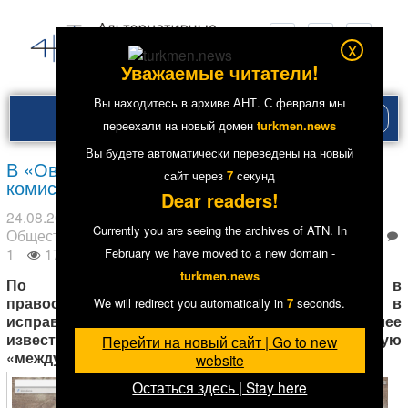
x
Уважаемые читатели!
Вы находитесь в архиве АНТ. С февраля мы
Рубри
переехали на новый домен
turkmen.news
меню
Вы будете автоматически переведены на новый
В «Овадан-Депе» ожидают международную
сайт через
6
секунд
комиссию?
Dear readers!
24.08.2014
в рубрике
Главное
,
Здравоохранение
,
Currently you are seeing the archives of ATN. In
Общество
,
Политика
,
Права человека
. Метки:
Тюрьмы
1
17099
February we have moved to a new domain -
turkmen.news
По информации источника АНТ в
правоохранительных органах Туркменистана, в
We will redirect you automatically in
6
seconds.
исправительном учреждении AH-T/2, более
известном как тюрьма «Овадан-Депе», ждут некую
Перейти на новый сайт | Go to new
«международную комиссию».
website
Остаться здесь | Stay here