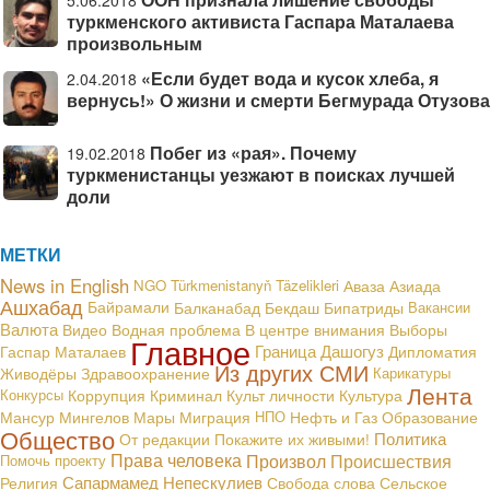
5.06.2018
туркменского активиста Гаспара Маталаева
произвольным
«Если будет вода и кусок хлеба, я
2.04.2018
вернусь!» О жизни и смерти Бегмурада Отузова
Побег из «рая». Почему
19.02.2018
туркменистанцы уезжают в поисках лучшей
доли
МЕТКИ
News in English
NGO
Türkmenistanyň Täzelikleri
Аваза
Азиада
Ашхабад
Байрамали
Балканабад
Бекдаш
Бипатриды
Вакансии
Валюта
В центре внимания
Видео
Водная проблема
Выборы
Главное
Граница
Дашогуз
Гаспар Маталаев
Дипломатия
Из других СМИ
Живодёры
Здравоохранение
Карикатуры
Лента
Конкурсы
Коррупция
Криминал
Культ личности
Культура
Мансур Мингелов
Мары
Миграция
НПО
Нефть и Газ
Образование
Общество
Политика
От редакции
Покажите их живыми!
Права человека
Произвол
Происшествия
Помочь проекту
Сапармамед Непескулиев
Религия
Свобода слова
Сельское