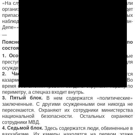
«На случай, если туркменов пригласят в Белый дом или
организуют им аудиенцию с генсеком ООН, у них будет
припасена козырная карта – визит международных
наблюдателей в «святая святых» — тюрьму «Овадан-
Депе»».
—
Пояснения к снимку. Данные приведены по
состоянию на 2009 год. Возможны изменения.
1. Особый режим.
Здесь содержатся особо опасные
преступники и рецидивисты. На территории колонии для
осужденных имеется спортивная площадка.
2. Часть внутренних войск.
В ней находятся
казарменные помещения для солдат и спецназа. Во
время объявления тревоги солдаты окружают тюрьму по
периметру, а спецназ входит внутрь.
3. Пятый блок.
В нем содержатся «политические»
заключенные. С другими осужденными они никогда не
пересекаются. Охраняют их сотрудники министерства
национальной безопасности. Остальных охраняют
сотрудники МВД.
4. Седьмой блок.
Здесь содержатся люди, обвиненные в
ваххабизме. Их камеры находятся на первом этаже