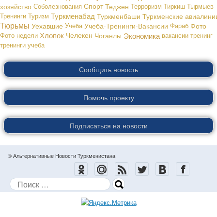
хозяйство
Соболезнования
Спорт
Теджен
Терроризм
Тиркиш Тырмыев
Туркменабад
Тренинги
Туризм
Туркменбаши
Туркменские авиалини
Тюрьмы
Уехавшие
Учеба
Учеба-Тренинги-Вакансии
Фараб
Фото
Хлопок
Экономика
Фото недели
Челекен
Чоганлы
вакансии
тренинг
тренинги
учеба
Сообщить новость
Помочь проекту
Подписаться на новости
© Альтернативные Новости Туркменистана
Поиск