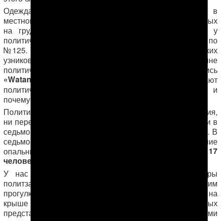
Одежда для заключенных шьется один раз в год в
местном швейном цехе, и если у обычных заключенных
на груди имеются бирки с фамилией и статьей, у
политических же узников там просто номера — с №43 по
№125. Из этого можно сделать вывод, что политических
82 человека
узников осталось
. К одежде на спине
политическим заключенным пришивается надпись
«Watan dönügi» («Изменник родины»)
. Купают
политических один раз в 10 дней холодной водой и
почему-то только в ночное время суток.
Политическим и «ваххабитам» не положены ни свидания,
120 человек
ни передачи. Последних около
, живут они в
седьмом блоке (4 камеры) и в восьмом блоке (6 камер). В
седьмом блоке в одиночных камерах отбывали наказание
17
опальные министры, в конце 2013 года их было
человек
.
У нас нет сведений о том, как выглядят камеры
политзаключенных. Неизвестно также, положены ли им
прогулки, но, судя по наличию прогулочных камер на
крыше этого блока, то, скорее, да. Камеры для остальных
представляют собой помещение 5х6 метров с потолками