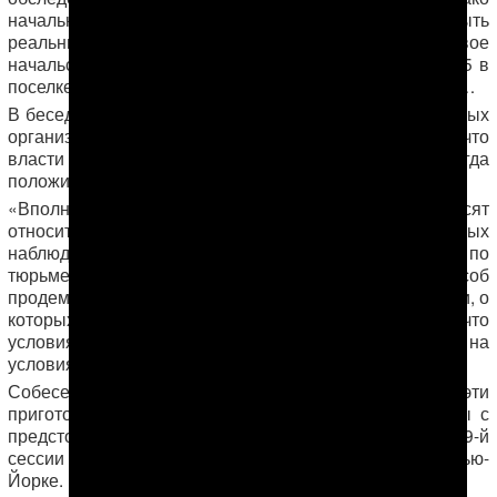
Сары Комеков
начальник тюрьмы
решил скрыть
реальные данные, видимо, чтобы не шокировать свое
начальство, и отправил в тюремную больницу MR-B/15 в
поселке Мары-ГРЭС лишь нескольких тяжелобольных…
В беседе с АНТ представитель одной из международных
организаций, работающих по Туркменистану, отметил, что
власти страны, возможно, «решились раз и навсегда
положить конец вопросу о политзаключенных».
«Вполне вероятно, что власти страны пригласят
относительно нейтральную группу международных
наблюдателей и организуют им небольшой тур по
тюрьме. Это единственный правдоподобный способ
продемонстрировать всему миру, что, во-первых, люди, о
которых идет речь в кампании, живы, а во-вторых, что
условия в тюрьме достаточно неплохие», — сказал он на
условиях анонимности.
Собеседник АНТ также не исключил, что эти
приготовления в «Овадан-Депе» могут быть связаны с
предстоящим участием туркменской делегации в 69-й
сессии Генеральной Ассамблее ООН в сентябре в Нью-
Йорке.