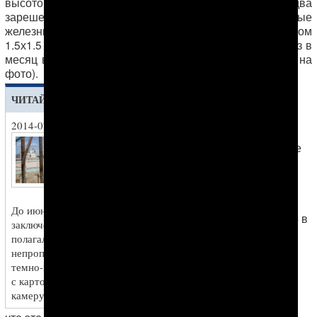
высотой в 3.15 метра. В камерах имеется два
зарешеченных окна размером 1х1 метр, трехъярусные
железные нары и туалет с умывальником размером
1.5х1.5 метра. Прогулки осуществляются несколько раз в
месяц в прогулочной камере без крыши (см. номер 6 на
фото).
В таких же
ЧИТАЙТЕ ТАКЖЕ
условиях
отбывают
2014-07-30
наказание и
В исправительных
иностранные
учреждениях
граждане.
улучшились условия
Ранее
мы
содержания
писали
, что
заключенных
иностранцы
До июня 2014 года на одного
сидят только в
заключенного "Овадан-Депе" в сутки
колонии
полагалось 175 граммов серого
MRK/16 в
непропеченного хлеба, утром и вечером
городе
темно-коричневая каша, а на обед баланда
Байрамали,
с картошкой из расчета 5 картофелин на
однако
камеру
выяснилось,