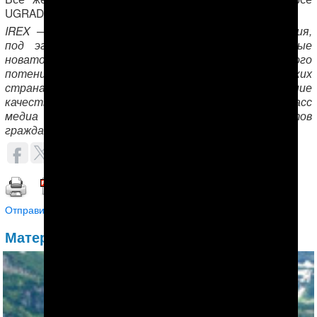
UGRAD смогут это сделать онлайн.
IREX — международная некоммерческая организация,
под эгидой которой реализуются многочисленные
новаторские программы по развитию лидерского
потенциала в формирующихся демократических
странах. Целью инициатив IREX является повышение
качества образования, поддержка независимых масс
медиа и многостороннее развитие институтов
гражданского общества.
ОБСУДИТЬ (0)
1
Распечатать | Сохранить в PDF |
Отправить другу
Материалы по теме: