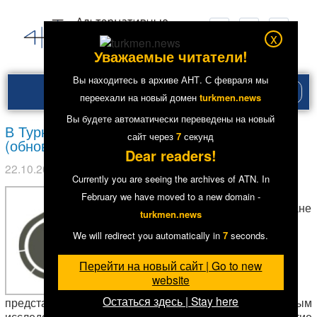
x
Уважаемые читатели!
Вы находитесь в архиве АНТ. С февраля мы
Рубри
переехали на новый домен
turkmen.news
меню
Вы будете автоматически переведены на новый
В Туркменистане закрывается офис IREX
сайт через
7
секунд
(обновлено)
Dear readers!
22.10.2014
в рубрике
Главное
,
Образование
.
4658
Currently you are seeing the archives of ATN. In
В
February we have moved to a new domain -
Туркменистане
turkmen.news
закрывается
местное
We will redirect you automatically in
7
seconds.
Перейти на новый сайт | Go to new
website
Остаться здесь | Stay here
представительство Совета по международным
исследованиям и обменам (IREX). Полное закрытие