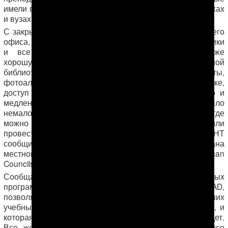
имели возможность обучаться в американских колледжах
и вузах и повышать квалификацию.
С закрытием в Туркмении представительства IREX и его
офиса, выпускники программы, студенты, общественники
и все заинтересованные лица утрачивают также
хорошую возможность использования офисной
библиотеки, где были доступны книги, карты,
фотоальбомы, видео- и аудиоматериалы об Америке,
доступ во всемирную сеть, что в условиях дорогого и
медленного интернета в Туркменистане было
немаловажно, а также те офисные помещения, где
можно было в любое время собраться для дискуссии или
провести тематическое занятие, тренинг. Источник АНТ
сообщил, что вся библиотека IREX будет передана
местному офису Американских Советов (American
Councils).
Сообщается, тем не менее, что одна из популярных
программ Госдепартамента США — Global UGRAD,
позволяющая студентам вторых и третьих курсов высших
учебных заведений поучиться один год в вузах США, и
которая также администрируется IREX, закрыта не будет.
Все желающие подать анкету на участие в конкурсе