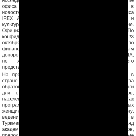
офиса IREX планируется до 15 ноября, сообщается в
новостной рассылке организации. Факт закрытия офиса
IREX АНТ подтвердили и в отделе информации и
культуры Посольства США в Туркменистане.
Официально о причинах закрытия не сообщается. По
конфиденциальным данным, полученными АНТ 23
октября, офис IREX закрылся в большей степени по
финансовым причинам: у организации, чьим основным
донором является Государственный департамент США,
не хватает денег на содержание своего
представительства в Туркменистане.
На протяжении нескольких лет IREX осуществлял в
стране целый ряд проектов по повышению качества
образования, проводя различные обучающие тренинги
для студентов и преподавателей местных вузов,
населения, в целом, и женщин, в частности. Так
программа «Девушки века технологий» обучала молодых
женщин компьютерной грамотности, веб-дизайну,
ведению блогов и лидерским качествам. Помимо этого, в
Туркменистане IREX администрировал ряд
академических обменных программ для студентов,
преподавателей и научных исследователей, которые