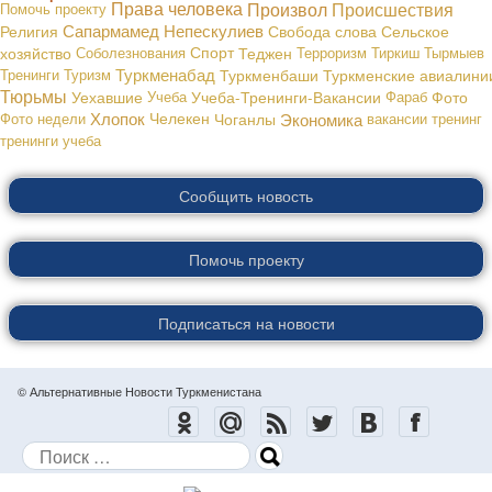
Права человека
Произвол
Происшествия
Помочь проекту
Сапармамед Непескулиев
Религия
Свобода слова
Сельское
хозяйство
Соболезнования
Спорт
Теджен
Терроризм
Тиркиш Тырмыев
Туркменабад
Тренинги
Туризм
Туркменбаши
Туркменские авиалини
Тюрьмы
Уехавшие
Учеба
Учеба-Тренинги-Вакансии
Фараб
Фото
Хлопок
Экономика
Фото недели
Челекен
Чоганлы
вакансии
тренинг
тренинги
учеба
Сообщить новость
Помочь проекту
Подписаться на новости
© Альтернативные Новости Туркменистана
Поиск