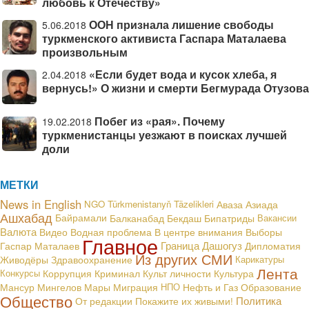
любовь к Отечеству»
ООН признала лишение свободы
5.06.2018
туркменского активиста Гаспара Маталаева
произвольным
«Если будет вода и кусок хлеба, я
2.04.2018
вернусь!» О жизни и смерти Бегмурада Отузова
Побег из «рая». Почему
19.02.2018
туркменистанцы уезжают в поисках лучшей
доли
МЕТКИ
News in English
NGO
Türkmenistanyň Täzelikleri
Аваза
Азиада
Ашхабад
Байрамали
Балканабад
Бекдаш
Бипатриды
Вакансии
Валюта
В центре внимания
Видео
Водная проблема
Выборы
Главное
Граница
Дашогуз
Гаспар Маталаев
Дипломатия
Из других СМИ
Живодёры
Здравоохранение
Карикатуры
Лента
Конкурсы
Коррупция
Криминал
Культ личности
Культура
Мансур Мингелов
Мары
Миграция
НПО
Нефть и Газ
Образование
Общество
Политика
От редакции
Покажите их живыми!