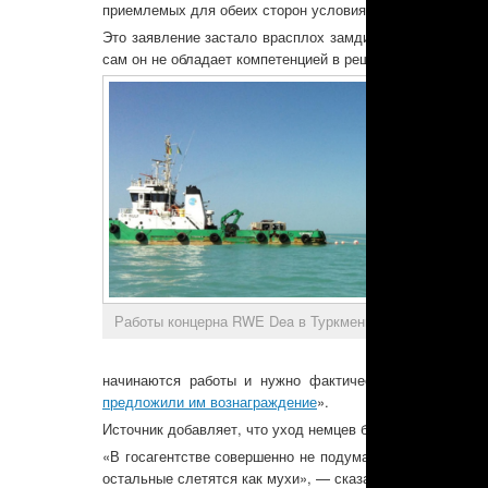
приемлемых для обеих сторон условиях», — говорит ист
Это заявление застало врасплох замдиректора, он лишь
сам он не обладает компетенцией в решении подобных в
Работы концерна RWE Dea в Туркменистане. Фото: Dea-
начинаются работы и нужно фактически помогать и у
предложили им вознаграждение
».
Источник добавляет, что уход немцев будет неприятным
«В госагентстве совершенно не подумали о том, что нем
остальные слетятся как мухи», — сказал он.