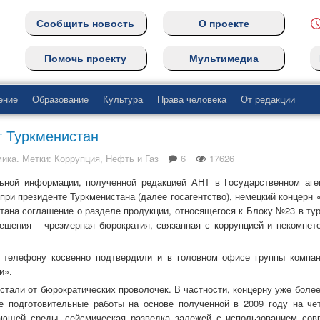
Сообщить новость
О проекте
Помочь проекту
Мультимедиа
ение
Образование
Культура
Права человека
От редакции
 Туркменистан
мика
. Метки:
Коррупция
,
Нефть и Газ
6
17626
ьной информации, полученной редакцией АНТ в Государственном аге
ри президенте Туркменистана (далее госагентство), немецкий концерн
тана соглашение о разделе продукции, относящегося к Блоку №23 в ту
решения – чрезмерная бюрократия, связанная с коррупцией и некомпет
о телефону косвенно подтвердили и в головном офисе группы компа
и».
тали от бюрократических проволочек. В частности, концерну уже более
е подготовительные работы на основе полученной в 2009 году на че
ающей среды, сейсмическая разведка залежей с использованием сов