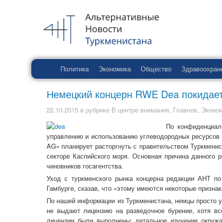
Политика
Экономика
Общество
Здравоохран
Немецкий концерн RWE Dea покидает
22.10.2015
в рубрике
В центре внимания
,
Главное
,
Эконо
По конфиденциал
управлению и использованию углеводородных ресурсов п
AG» планирует расторгнуть с правительством Туркменис
секторе Каспийского моря. Основная причина данного 
чиновников госагентства.
Уход с туркменского рынка концерна редакции АНТ п
Гамбурге, сказав, что «этому имеются некоторые признак
По нашей информации из Туркменистана, немцы просто ус
не выдают лицензию на разведочное бурение, хотя вс
лицензии были выполнены: детальное изучение окруж