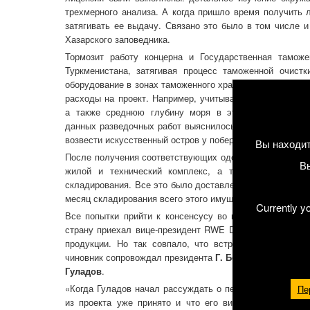
трехмерного анализа. А когда пришло время получить 
затягивать ее выдачу. Связано это было в том числе 
Хазарского заповедника.
Тормозит работу концерна и Государственная тамож
Туркменистана, затягивая процесс таможенной очистк
оборудование в зонах таможенного хранения и тем самы
расходы на проект. Например, учитывая расположение с
а также среднюю глубину моря в этом районе, посл
данных разведочных работ выяснилось, что бурение во
возвести искусственный остров у побережья Окарема по
Вы находит
После получения соответствующих одобрений из госаге
В
жилой и технический комплекс, а также ремонтно-п
складирования. Все это было доставлено в Туркменистан
месяц складирования всего этого имущества в порту обх
Currently y
Все попытки прийти к консенсусу во взаимоотношения
страну приехал вице-президент RWE Dea чтобы обсуди
продукции. Но так совпало, что встреча с директоро
чиновник сопровождал президента
Г. Бердымухамедов
Гуладов
.
«Когда Гуладов начал рассуждать о перспективах плод
Пе
из проекта уже принято и что его визит нацелен иск