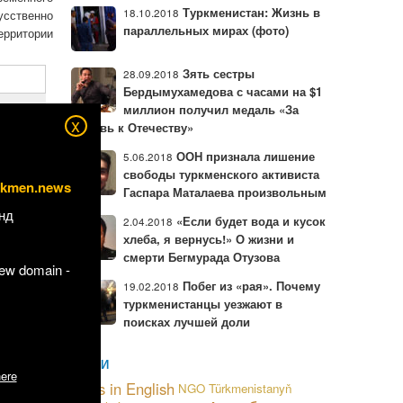
Туркменистан: Жизнь в
18.10.2018
усственно
параллельных мирах (фото)
ерритории
Зять сестры
28.09.2018
Бердымухамедова с часами на $1
миллион получил медаль «За
x
любовь к Отечеству»
ООН признала лишение
5.06.2018
еобходимо
свободы туркменского активиста
rkmen.news
Гаспара Маталаева произвольным
атериалы,
нд
«Если будет вода и кусок
нгары для
2.04.2018
хлеба, я вернусь!» О жизни и
аши. Один
смерти Бегмурада Отузова
new domain -
15 года в
Побег из «рая». Почему
19.02.2018
о разделе
туркменистанцы уезжают в
ркменский
поисках лучшей доли
Сулейман
МЕТКИ
 о выходе
ere
News in English
NGO
Türkmenistanyň
нцерна на