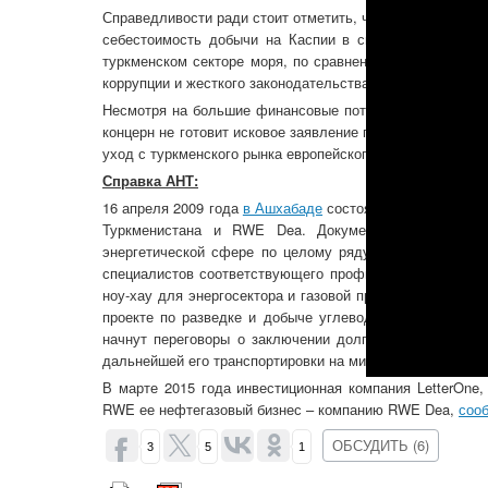
Справедливости ради стоит отметить, что уход немецкого
себестоимость добычи на Каспии в связи с рельефом
туркменском секторе моря, по сравнению с остальными
коррупции и жесткого законодательства добыча углевод
Несмотря на большие финансовые потери в Туркменист
концерн не готовит исковое заявление по невыполненном
уход с туркменского рынка европейского инвестора скаж
Справка АНТ:
16 апреля 2009 года
в Ашхабаде
состоялась церемония 
Туркменистана и RWE Dea. Документом, как сообщ
энергетической сфере по целому ряду направлений, в 
специалистов соответствующего профиля на базе ведущ
ноу-хау для энергосектора и газовой промышленности Т
проекте по разведке и добыче углеводородов на 23-м 
начнут переговоры о заключении долгосрочного контра
дальнейшей его транспортировки на мировые энергетиче
В марте 2015 года инвестиционная компания LetterOne
RWE ее нефтегазовый бизнес – компанию RWE Dea,
соо
ОБСУДИТЬ (6)
3
5
1