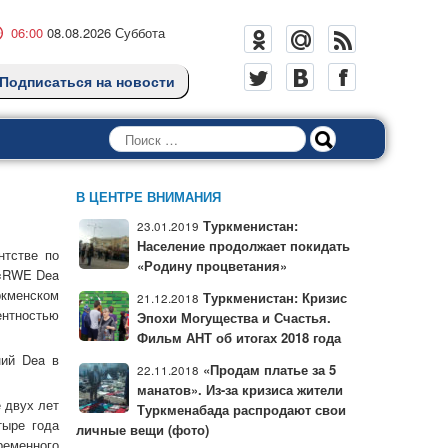
06:00
08.08.2026 Суббота
Подписаться на новости
Поиск
В ЦЕНТРЕ ВНИМАНИЯ
Туркменистан:
23.01.2019
Население продолжает покидать
нтстве по
«Родину процветания»
 «RWE Dea
ркменском
Туркменистан: Кризис
21.12.2018
ентностью
Эпохи Могущества и Счастья.
Фильм АНТ об итогах 2018 года
ний Dea в
«Продам платье за 5
22.11.2018
манатов». Из-за кризиса жители
 двух лет
Туркменабада распродают свои
тыре года
личные вещи (фото)
ременного