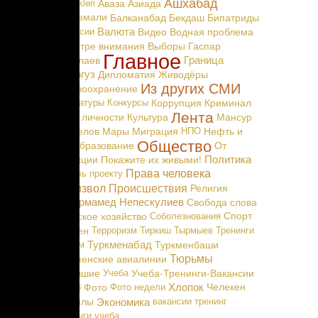
Ашхабад
Täzelikleri
Аваза
Азиада
Байрамали
Балканабад
Бекдаш
Бипатриды
, так как
Валюта
Вакансии
Видео
Водная проблема
В центре внимания
Выборы
Гаспар
Главное
агентство
Граница
Маталаев
 все годы
Дашогуз
Дипломатия
Живодёры
Из других СМИ
 морского
Здравоохранение
разведку
Карикатуры
Конкурсы
Коррупция
Криминал
Лента
Культ личности
Культура
Мансур
Мингелов
Мары
Миграция
НПО
Нефть и
изован и
Общество
Газ
Образование
От
остались
Политика
редакции
Покажите их живыми!
квидации
Права человека
Помочь проекту
ea, а, по
Произвол
Происшествия
Религия
вляется в
Сапармамед Непескулиев
Свобода слова
Сельское хозяйство
Соболезнования
Спорт
ти нашего
Теджен
Терроризм
Тиркиш Тырмыев
Тренинги
ы, когда
Туркменабад
Туризм
Туркменбаши
инвесторы
Тюрьмы
Туркменские авиалинии
Уехавшие
Учеба
Учеба-Тренинги-Вакансии
Хлопок
Фараб
Фото
Фото недели
Челекен
единожды,
Экономика
Чоганлы
вакансии
тренинг
тренинги
учеба