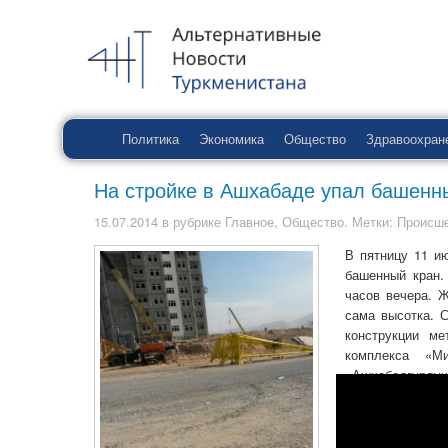
Политика
Экономика
Общество
Здравоохран
На стройке в Ашхабаде упал башенны
15.07.2014
в рубрике
Главное
,
Общество
. Метки:
Происш
В пятницу 11 и
башенный кран.
часов вечера. 
сама высотка. С
конструкции ме
комплекса «Ми
«Ашхабадгурлу
огорожена забор
Это не первый 
частной фирмы 