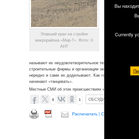
Тогда тоже пог
Вы находит
оцепила район 
В
– родному бр
предпринимател
В 2011 году пад
Упавший кран на стройке
Currently y
на объекте тур
микрорайона «Мир-7». Фото: ©
фирма тогда вы
АНТ
тысяч долларов.
Основными пр
называют их неудовлетворительное техническое состоян
строительные фирмы и организации экономят на констру
Пе
нередко и сами их доделывают. Как говорят сами строи
начинают «танцевать».
Местные СМИ об этих происшествиях не сообщали.
ОБСУДИТЬ (4)
6
1
Распечатать | Сохранить в PDF |