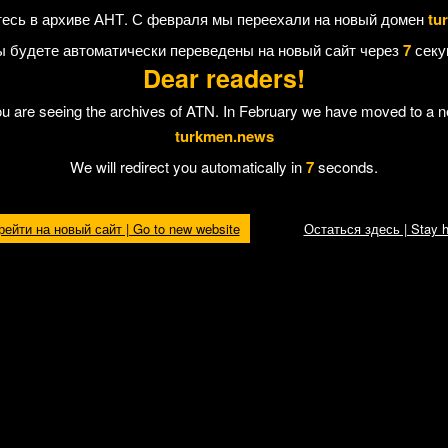
иб крановщик, среди рабочих было несколько пострадавших. Полиц
есь в архиве АНТ. С февраля мы переехали на новый домен
tu
происшествия. Фирма «Мырадым», по нашим данным, принадлежит
Алику
ы будете автоматически переведены на новый сайт через
7
секу
ату
Александра Дадаева
, председателя правления Союза промышле
Dear readers!
ей Туркменистана.
ение крана привело к смерти крановщика и
ou are seeing the archives of ATN. In February we have moved to a 
ецкой фирмы «Полимекс». Семье погибшего
turkmen.news
платила компенсацию в несколько десятков
We will redirect you automatically in
7
seconds.
ичинами падений кранов в Ашхабаде
ие и пренебрежение техникой безопасности:
кциях, используют более дешевые части, а
рейти на новый сайт | Go to new website
Остаться здесь | Stay h
тели, от неустойчивости конструкции краны
 Отправить другу
Строительный объект
«Мырадым». Фото: ©