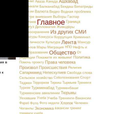
Ашхабад
Täzelikleri
Аваза
Азиада
Байрамали
Балканабад
Бекдаш
Бипатриды
Валюта
Вакансии
Видео
Водная проблема
В центре внимания
Выборы
Гаспар
Главное
Граница
Маталаев
Дашогуз
Дипломатия
Живодёры
Из других СМИ
Здравоохранение
Карикатуры
Конкурсы
Коррупция
Криминал
Лента
Культ личности
Культура
Мансур
Мингелов
Мары
Миграция
НПО
Нефть и
Общество
Газ
Образование
От
Политика
редакции
Покажите их живыми!
Права человека
Помочь проекту
ия в
Произвол
Происшествия
Религия
Сапармамед Непескулиев
Свобода слова
 к
Сельское хозяйство
Соболезнования
Спорт
Теджен
Терроризм
Тиркиш Тырмыев
Тренинги
Туркменабад
Туризм
Туркменбаши
Тюрьмы
Туркменские авиалинии
Уехавшие
Учеба
Учеба-Тренинги-Вакансии
Хлопок
Фараб
Фото
Фото недели
Челекен
Экономика
Чоганлы
вакансии
тренинг
тренинги
учеба