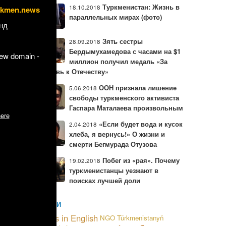
ия быстро
Туркменистан: Жизнь в
18.10.2018
rkmen.news
 Дадаеву
параллельных мирах (фото)
нд
нников и
Зять сестры
28.09.2018
Бердымухамедова с часами на $1
new domain -
миллион получил медаль «За
любовь к Отечеству»
ООН признала лишение
5.06.2018
свободы туркменского активиста
Гаспара Маталаева произвольным
ere
«Если будет вода и кусок
2.04.2018
хлеба, я вернусь!» О жизни и
смерти Бегмурада Отузова
Побег из «рая». Почему
19.02.2018
туркменистанцы уезжают в
поисках лучшей доли
 фирмы
МЕТКИ
 АНТ
News in English
NGO
Türkmenistanyň