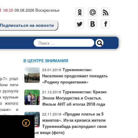
08:25
09.08.2026 Воскресенье
Подписаться на новости
Поиск
В ЦЕНТРЕ ВНИМАНИЯ
Туркменистан:
23.01.2019
Население продолжает покидать
р-7» упал
«Родину процветания»
йоне пяти
о рухнула
Туркменистан: Кризис
21.12.2018
а крупные
Эпохи Могущества и Счастья.
го жилого
Фильм АНТ об итогах 2018 года
лушык» и
«Продам платье за 5
22.11.2018
ройки не
манатов». Из-за кризиса жители
x
Туркменабада распродают свои
а объекте
личные вещи (фото)
ва крана.