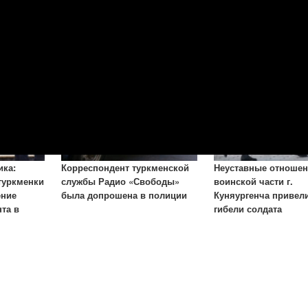
ика:
Корреспондент туркменской
Неуставные отношен
туркменки
службы Радио «Свободы»
воинской части г.
ение
была допрошена в полиции
Куняургенча привели
та в
гибели солдата