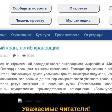
Сообщить новость
О проекте
Помочь проекту
Мультимедиа
ение
Образование
Культура
Права человека
От редакции
й кран, погиб крановщик
ествия
4
9266
юля на строительной площадке нового ашхабадского микрорайона «Ми
 Очевидцы сообщают о гибели крановщика. Трагедия произошла в ра
Жители близлежащих домов услышали грохот, некоторые подумали, чт
ообщается, что рабочие до сих пор собирают части упавшего крана, 
талла режут автогеном на небольшие куски. Строительство ново
р-7» осуществляют производственные объединения «Аркачгур
шык» Министерства строительства Туркменистана. Территория ст
ом, лишь по счастливой случайности не пострадали другие люди.
случай падения башенного крана на стройках столицы. 15 апреля н
Уважаемые читатели!
«Мырадым» по улице Айтакова за кукольным театром упало сразу д