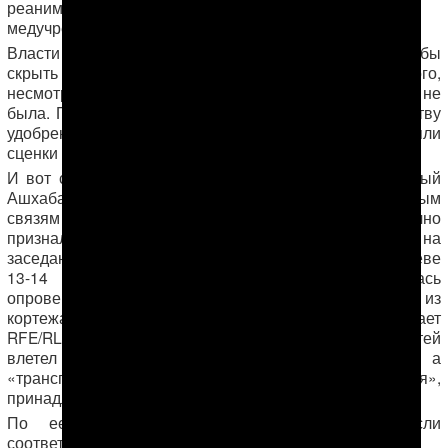
реанимации велаятской больницы, а также в другие
медучреждениях города.
Власти Туркменистана предприняли все меры, дабы
скрыть от общественности факт гибели детей. Более того,
несмотря на трагедию, программа торжеств изменена не
была. При открытии комплекса заводов по производству
удобрений звучали музыка и песни, артисты исполняли
сценки и танцевали.
И вот спустя три месяца после трагедии официальный
Ашхабад в лице главы департамента по международным
связям МВД Туркменистана Агагуль Бердыевой публично
признал факт гибели детей. Подтвердив случившееся на
заседании Комитета ООН по правам ребенка в Женеве
13-14 января 2015 года, А. Бердыева попыталась
опровергнуть причастность к трагедии автомашины из
кортежа президента Туркменистана. Как сообщает
RFE/RL, чиновница из МВД сказала, что в толпу детей
влетел не автомобиль службы охраны президента, а
«транспортное средство хозяйственного назначения»,
принадлежащее местному хякимлику.
По ее словам, виновные в трагедии понесли
соответствующее наказание, сообщает «Азатлык».