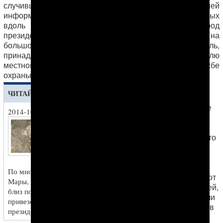
случившегося
первыми сообщили
АНТ. По нашей
информации, 17 октября в шеренгу детей, поставленных
вдоль автотрассы для встречи прибывшего в город
Гурбангулы Бердымухамедова
президента
, на
большой скорости врезался автомобиль,
принадлежащий, по одной из версий, руководителю
местной текстильной фабрики, а по другой – службе
охраны президента.
Тогда,
ЧИТАЙТЕ ТАКЖЕ
ссылаясь на
собственные
2014-10-19
источники,
В МАРЫ В ТОЛПУ
АНТ
ШКОЛЬНИКОВ
сообщили, что
ВРЕЗАЛСЯ
в результате
АВТОМОБИЛЬ, ЕСТЬ
наезда
ПОГИБШИЕ
серьезно
По многочисленным сообщениям из
пострадали от
Мары, рано утром 17 октября на трассе
20 до 30 детей,
близ поселка Мары-ГРЭС в толпу детей,
которые были
привезенных из Байрамали для встречи
доставлены в
президента, врезался автомобиль
отделение