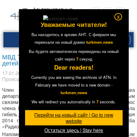
x
Уважаемые читатели!
Вы находитесь в архиве АНТ. С февраля мы
Рубри
переехали на новый домен
turkmen.news
меню
Вы будете автоматически переведены на новый
МВД Туркменистана подтвердило гибель
сайт через
7
секунд
детей в Мары
Dear readers!
17.01.2015
в рубрике
Главное
,
Общество
. Метки:
Мары
,
Currently you are seeing the archives of ATN. In
Происшествия
2
10640
February we have moved to a new domain -
Член официальной туркменской делегации, глава
turkmen.news
департамента МВД Туркменистана по международным
Агагуль Бердыева
связям
, отвечая на прямой вопрос
We will redirect you automatically in
7
seconds.
члена Комитета ООН по правам ребенка, подтвердила
гибель детей в Мары, произошедшую в середине октября
Перейти на новый сайт | Go to new
2014 года,
сообщает
16 января туркменская служба
website
«Радио Свобода» (RFE/RL).
Остаться здесь | Stay here
Напомним, о трагедии в Мары спустя два дня после