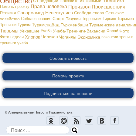
Общество
Политика
От редакции
Покажите их живыми!
Права человека
Произвол
Происшествия
Помочь проекту
Сапармамед Непескулиев
Религия
Свобода слова
Сельское
хозяйство
Соболезнования
Спорт
Теджен
Терроризм
Тиркиш Тырмыев
Туркменабад
Тренинги
Туризм
Туркменбаши
Туркменские авиалини
Тюрьмы
Уехавшие
Учеба
Учеба-Тренинги-Вакансии
Фараб
Фото
Хлопок
Экономика
Фото недели
Челекен
Чоганлы
вакансии
тренинг
тренинги
учеба
Сообщить новость
Помочь проекту
Подписаться на новости
© Альтернативные Новости Туркменистана
Поиск