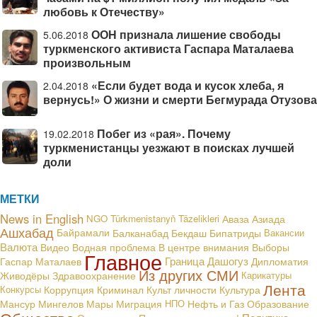
любовь к Отечеству»
ООН признала лишение свободы
5.06.2018
туркменского активиста Гаспара Маталаева
произвольным
«Если будет вода и кусок хлеба, я
2.04.2018
вернусь!» О жизни и смерти Бегмурада Отузова
Побег из «рая». Почему
19.02.2018
туркменистанцы уезжают в поисках лучшей
доли
МЕТКИ
News in English
NGO
Türkmenistanyň Täzelikleri
Аваза
Азиада
Ашхабад
Байрамали
Балканабад
Бекдаш
Бипатриды
Вакансии
Валюта
В центре внимания
Видео
Водная проблема
Выборы
Главное
Граница
Дашогуз
Гаспар Маталаев
Дипломатия
Из других СМИ
Живодёры
Здравоохранение
Карикатуры
Лента
Конкурсы
Коррупция
Криминал
Культ личности
Культура
Мансур Мингелов
Мары
Миграция
НПО
Нефть и Газ
Образование