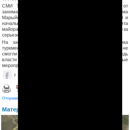
СМИ Туркменистана сообщили об освобождении от
занимаемых должностей заместителя хякима
Огулджахан Худайбергеновой
Марыйского велаята
и
начальника управлении полиции Марыйского велаята
Мустафы Шыхыева
майора
с формулировкой «за
серьезные недостатки в работе».
На заседании Комитета ООН по правам ребенка
туркменские чиновники, представившие свой доклад, не
смогли дать конкретный ответ на вопрос, будут ли впредь
власти Туркменистана привлекать детей на подобные
мероприятия, сообщает RFE/RL.
ОБСУДИТЬ (2)
2
15
1
Распечатать | Сохранить в PDF |
Отправить другу
Материалы по теме: