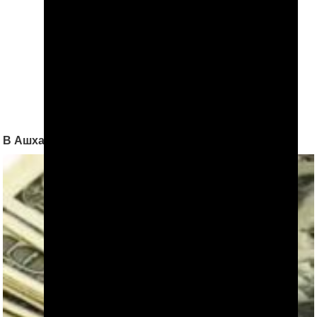
В Ашхабаде закрылся «Турецкий госпиталь»