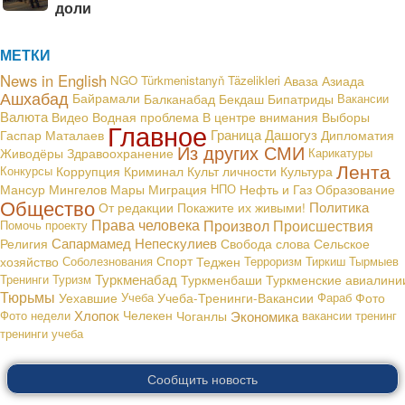
доли
МЕТКИ
News in English
NGO
Türkmenistanyň Täzelikleri
Аваза
Азиада
Ашхабад
Байрамали
Балканабад
Бекдаш
Бипатриды
Вакансии
Валюта
В центре внимания
Видео
Водная проблема
Выборы
Главное
Граница
Дашогуз
Гаспар Маталаев
Дипломатия
Из других СМИ
Живодёры
Здравоохранение
Карикатуры
Лента
Конкурсы
Коррупция
Криминал
Культ личности
Культура
Мансур Мингелов
Мары
Миграция
НПО
Нефть и Газ
Образование
Общество
Политика
От редакции
Покажите их живыми!
Права человека
Произвол
Происшествия
Помочь проекту
Сапармамед Непескулиев
Религия
Свобода слова
Сельское
хозяйство
Соболезнования
Спорт
Теджен
Терроризм
Тиркиш Тырмыев
Туркменабад
Тренинги
Туризм
Туркменбаши
Туркменские авиалини
Тюрьмы
Уехавшие
Учеба
Учеба-Тренинги-Вакансии
Фараб
Фото
Хлопок
Экономика
Фото недели
Челекен
Чоганлы
вакансии
тренинг
тренинги
учеба
Сообщить новость