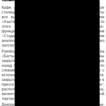
Coffee”.
Кафе, размещавшееся в крупнейшем торговом центре
столицы Туркменистана закрылось 16 дней назад, сняты
все вывески “Starbucks Coffee”, сообщают источники
«Азатлыка». По их словам, в настоящее время вместо
этого кафе в торговом центре «Багтыярлык»
функционирует новое заведение под названием
«Стадион», которое предлагает посетителям
аналогичный ассортимент продукции, но уже без
логотипа «Starbucks».
Руководство и сотрудники торгового центра
«Багтыярлык» официально не комментируют причины
закрытия заведения, открывшегося около трех месяцев
назад под вывеской изестного мирового бренда. Но, по
словам одного из служащих кофейни, беседовавшего с
источником «Азатлыка» на условиях анонимности,
закрытие заведения произошло вслед за публикациями в
прессе о том, что кафе под названием “Starbucks Coffee”,
расположенное в самом центре столицы Туркменистана,
является фиктивным и отношения к всемирно известной
торговой марке не имеет.
Декорированное в стиле кофеен “Starbucks” заведение,