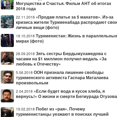
Могущества и Счастья. Фильм АНТ об итогах
2018 года
«Продам платье за 5 манатов». Из-за
22.11.2018
кризиса жители Туркменабада распродают сво
личные вещи (фото)
Туркменистан: Жизнь в параллельны
18.10.2018
мирах (фото)
Зять сестры Бердымухамедова с
28.09.2018
часами на $1 миллион получил медаль «За
любовь к Отечеству»
ООН признала лишение свободы
5.06.2018
туркменского активиста Гаспара Маталаева
произвольным
«Если будет вода и кусок хлеба, я
2.04.2018
вернусь!» О жизни и смерти Бегмурада Отузова
Побег из «рая». Почему
19.02.2018
туркменистанцы уезжают в поисках лучшей