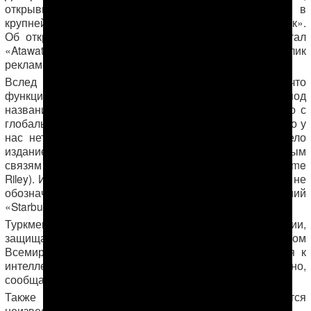
открывшееся в середине лета, базировалось в
крупнейшем столичном торговом центре «Багтыярлык».
Об открытии кафе впервые сообщил интернет портал
«Atawatan-Turkmenistan», разместивший видеоролик
рекламного характера.
Вслед за этим издание EurasiaNet.org
сообщило
, что
функционирующее в Ашхабаде заведение под
названием “Starbucks Coffee” не имеет ничего общего с
глобальной торговой маркой. «Я могу подтвердить, что у
нас нет торговой точки в Туркменистане», — привело
издание комментарий руководителя по общественным
Хайме Райлей
связям компании «Starbucks»
(Jaime
Riley). Издание также отмечает, что ашхабадское кафе не
обозначено и на карте, состоящей из 24 000 заведений
«Starbucks» в 70 странах мира.
Туркменистан является участником Бернской конвенции,
защищающей авторское право, но не является членом
Всемирной торговой организации, которое относится к
интеллектуальной собственности более серьезно,
сообщает Eurasianet.org.
Также отмечалось, что собственник кафе остается
неизвестным.