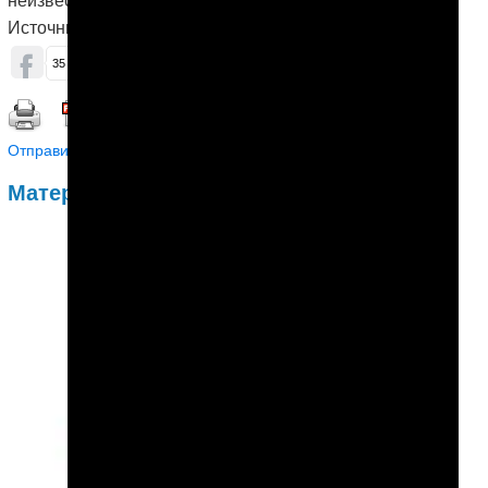
Источник:
Радио «Азатлык»
ОБСУДИТЬ (0)
35
4
14
Распечатать | Сохранить в PDF |
Отправить другу
Материалы по теме: