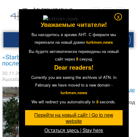
x
Уважаемые читатели!
Вы находитесь в архиве АНТ. С февраля мы
Рубри
переехали на новый домен
turkmen.news
меню
Вы будете автоматически переведены на новый
«Starbucks Coffee» в Ашхабаде закрылось
сайт через
7
секунд
после «разоблачения»
Dear readers!
30.11.2017
в рубрике
Из других СМИ
,
Лента
. Метки:
Currently you are seeing the archives of ATN. In
Ашхабад
7261
February we have moved to a new domain -
В
Ашхабаде
turkmen.news
закрылось
кафе под
We will redirect you automatically in
7
seconds.
вывеской
всемирно
Перейти на новый сайт | Go to new
известного
website
бренда
Остаться здесь | Stay here
“Starbucks