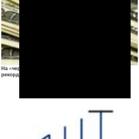
На «черном рынке» Ашхабада доллар бьёт новые
рекорды