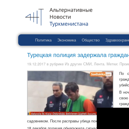
Политика
Экономика
Общество
Здравоохран
Турецкая полиция задержала гражда
19.12.2017
в рубрике
Из других СМИ
,
Лента
. Метки:
Прои
По 
граж
убийс
В но
свою
граж
Прич
ноче
садовником. После расправы убица похитил мобильные 
18 декабря полиция обнаружила сигнал от этих телефоно