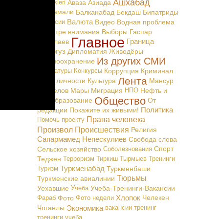
Ашхабад
Täzelikleri
Аваза
Азиада
Байрамали
Балканабад
Бекдаш
Бипатриды
Валюта
Вакансии
Видео
Водная проблема
В центре внимания
Выборы
Гаспар
Главное
Граница
Маталаев
Дашогуз
Дипломатия
Живодёры
Из других СМИ
Здравоохранение
Карикатуры
Конкурсы
Коррупция
Криминал
Лента
Культ личности
Культура
Мансур
Мингелов
Мары
Миграция
НПО
Нефть и
Общество
Газ
Образование
От
Политика
редакции
Покажите их живыми!
Права человека
Помочь проекту
Произвол
Происшествия
Религия
Сапармамед Непескулиев
Свобода слова
Сельское хозяйство
Соболезнования
Спорт
Теджен
Терроризм
Тиркиш Тырмыев
Тренинги
Туркменабад
Туризм
Туркменбаши
Тюрьмы
Туркменские авиалинии
Уехавшие
Учеба
Учеба-Тренинги-Вакансии
Хлопок
Фараб
Фото
Фото недели
Челекен
Экономика
Чоганлы
вакансии
тренинг
тренинги
учеба