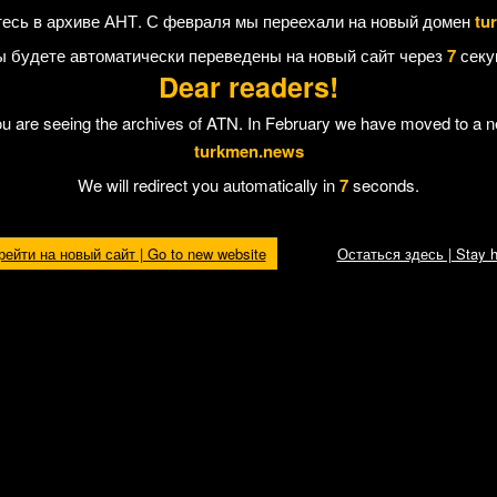
рапин. По камерам видео наблюдения полиция смогла установить его ли
есь в архиве АНТ. С февраля мы переехали на новый домен
tu
ы будете автоматически переведены на новый сайт через
7
секу
Dear readers!
ou are seeing the archives of ATN. In February we have moved to a 
 Отправить другу
turkmen.news
We will redirect you automatically in
7
seconds.
рейти на новый сайт | Go to new website
Остаться здесь | Stay h
ннолетние
Ушел из жизни туркменский
16-летняя гражданка
стана
футболист Дидарклыч Уразов
Туркменистана проп
Кипре
ва