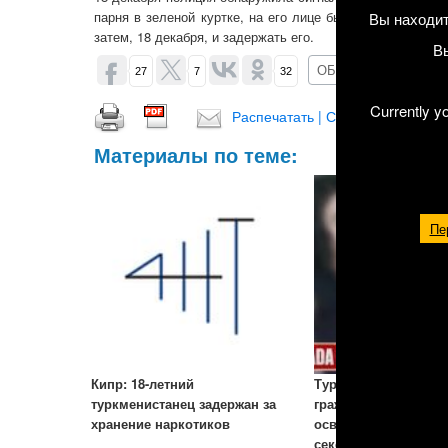
парня в зеленой куртке, на его лице были следы от ца
Вы находит
затем, 18 декабря, и задержать его.
В
ОБСУДИТЬ (0)
27
7
32
Currently y
Распечатать | Сохранить в PDF |
Материалы по теме:
Пе
Кипр: 18-летний
Турция: Несоверше
туркменистанец задержан за
гражданки Туркмени
хранение наркотиков
освобождены из
сексуального рабст