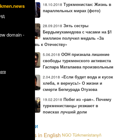
Туркменистан: Жизнь в
18.10.2018
чность, а
rkmen.news
параллельных мирах (фото)
нд
Зять сестры
28.09.2018
Бердымухамедова с часами на $1
new domain -
миллион получил медаль «За
любовь к Отечеству»
ООН признала лишение
5.06.2018
свободы туркменского активиста
Гаспара Маталаева произвольным
ere
«Если будет вода и кусок
2.04.2018
хлеба, я вернусь!» О жизни и
смерти Бегмурада Отузова
Побег из «рая». Почему
19.02.2018
туркменистанцы уезжают в
поисках лучшей доли
ала на
МЕТКИ
News in English
NGO
Türkmenistanyň