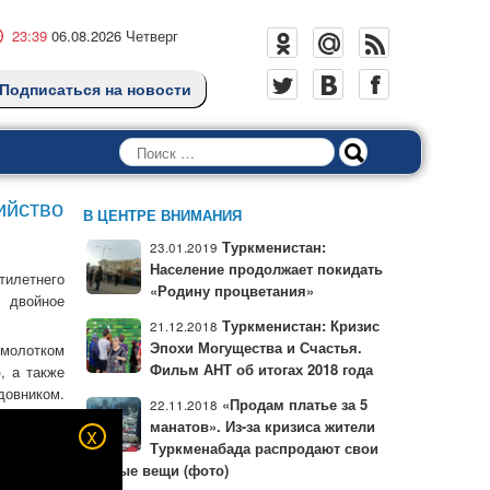
23:39
06.08.2026 Четверг
Подписаться на новости
Поиск
ийство
В ЦЕНТРЕ ВНИМАНИЯ
Туркменистан:
23.01.2019
Население продолжает покидать
илетнего
«Родину процветания»
 двойное
Туркменистан: Кризис
21.12.2018
Эпохи Могущества и Счастья.
 молотком
Фильм АНТ об итогах 2018 года
, а также
довником.
«Продам платье за 5
22.11.2018
 остаться
манатов». Из-за кризиса жители
x
тал у нее
Туркменабада распродают свои
личные вещи (фото)
упил их у