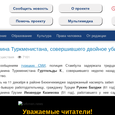
Сообщить новость
О проекте
Помочь проекту
Мультимедиа
ение
Образование
Культура
Права человека
От редакции
нина Туркменистана, совершившего двойное уб
сшествия
7161
сообщениям
турецких СМИ
, полиция Стамбула задержала тридцат
данина Туркменистана
Гуртгельды К
., совершившего неделю назад
тво.
чь на 11 декабря в районе Бююкчекмедже задержанный насмерть забил
 бывшую работодательницу, гражданку Турции
Рукию Балджи
(61 год)
данина Грузии
Имаверди Казимова
(51 год), работавшего у нее са
иной расправы стало то, что хозяйка не позволила туркменистанцу
вать. За несколько дней до этого парень уволился. Ранее он рабо
телефоны своих жертв.
Уважаемые читатели!
в в одном из магазинов района Фатих. Продавец магазина сказал, что к