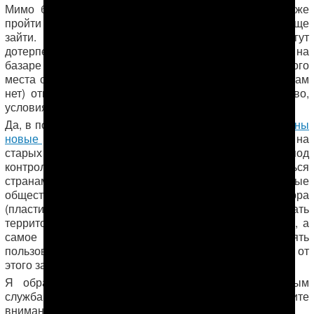
Мимо базарного туалета в виде выгребной ямы даже
пройти нельзя, не говоря уже о том, чтобы туда вообще
зайти. И если привередливые покупатели могут
дотерпеть до дома, то у продавцов выбора нет – они на
базаре целый день. После посещения этого зловонного
места они этими же руками (кранов с водой и мыла там
нет) отвешивают нам фрукты и овощи. Честное слово,
условия, как где-нибудь в Афганистане!
Да, в последние годы в каждом велаяте были
построены
новые рынки
, созданы неплохие условия, но нужно и на
старых базарах держать санитарную ситуацию под
контролем. Давайте в этом плане не уподобляться
странам третьего мира, а равняться на продвинутые
общества: устанавливать баки для раздельного мусора
(пластик, стекло, бумага, органика), вовремя убирать
территорию, устанавливать современные биотуалеты, а
самое главное – проводить туда воду и предоставлять
пользователям мыло или антисептик для рук. Ведь от
этого зависит здоровье нашего населения.
Я обращаюсь к руководству базара, к санитарным
службам, к
хякиму города Туркменабада
: обратите
внимание на эту проблему!