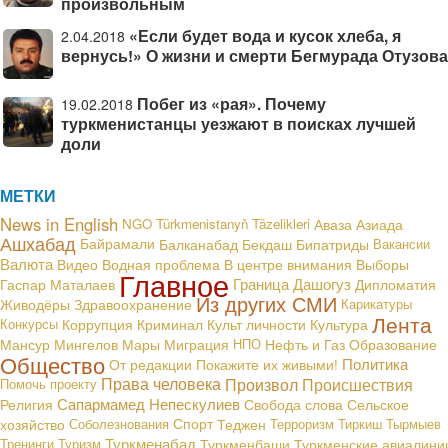
произвольным
«Если будет вода и кусок хлеба, я
2.04.2018
вернусь!» О жизни и смерти Бегмурада Отузова
Побег из «рая». Почему
19.02.2018
туркменистанцы уезжают в поисках лучшей
доли
МЕТКИ
News in English
NGO
Türkmenistanyň Täzelikleri
Аваза
Азиада
Ашхабад
Байрамали
Балканабад
Бекдаш
Бипатриды
Вакансии
Валюта
В центре внимания
Видео
Водная проблема
Выборы
Главное
Граница
Дашогуз
Гаспар Маталаев
Дипломатия
Из других СМИ
Живодёры
Здравоохранение
Карикатуры
Лента
Конкурсы
Коррупция
Криминал
Культ личности
Культура
Мансур Мингелов
Мары
Миграция
НПО
Нефть и Газ
Образование
Общество
Политика
От редакции
Покажите их живыми!
Права человека
Произвол
Происшествия
Помочь проекту
Сапармамед Непескулиев
Религия
Свобода слова
Сельское
хозяйство
Соболезнования
Спорт
Теджен
Терроризм
Тиркиш Тырмыев
Туркменабад
Тренинги
Туризм
Туркменбаши
Туркменские авиалини