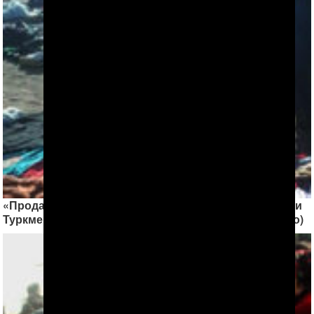
«Продам платье за 5 манатов». Из-за кризиса жители
Туркменабада распродают свои личные вещи (фото)