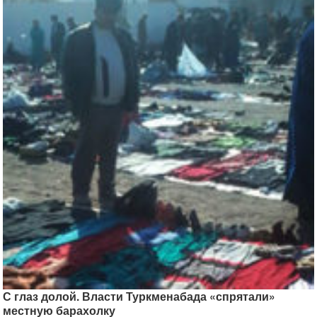
С глаз долой. Власти Туркменабада «спрятали»
местную барахолку