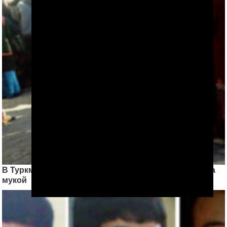
В Туркменабаде растет недовольство в очередях за
мукой