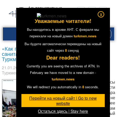
x
Уважаемые читатели!
Вы находитесь в архиве АНТ. С февраля мы
Рубри
переехали на новый домен
turkmen.news
меню
Вы будете автоматически переведены на новый
«Как где-нибудь в Афганистане». О
сайт через
7
секунд
санитарных условиях центрального рынка
Dear readers!
Туркменабада
Currently you are seeing the archives of ATN. In
21.01.2019
в рубрике
Главное
,
Общество
. Метки:
Туркменабад
7794
February we have moved to a new domain -
turkmen.news
В послеобеденные часы
в оптовой части
We will redirect you automatically in
7
seconds.
Зеленого базара
Туркменабада
лучше не
Перейти на новый сайт | Go to new
находиться и тем более
website
ничего из продуктов там
Остаться здесь | Stay here
не покупать. Постоянный