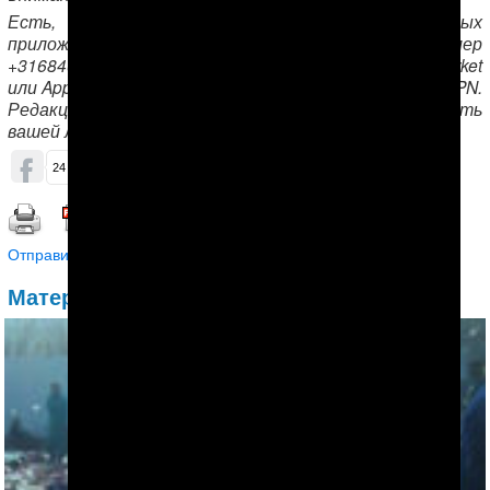
Есть, что сказать? Пишите нам в защищенных
приложениях Signal и Telegram, добавив номер
+31684654547. Скачать приложения можно в Play Market
или App Store, приложения работают только через VPN.
Редакция АНТ гарантирует конфиденциальность
вашей личности.
ОБСУДИТЬ (0)
24
36
Распечатать | Сохранить в PDF |
Отправить другу
Материалы по теме: