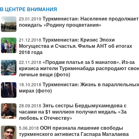
В ЦЕНТРЕ ВНИМАНИЯ
Туркменистан: Население продолжает
23.01.2019
покидать «Родину процветания»
Туркменистан: Кризис Эпохи
21.12.2018
Могущества и Счастья. Фильм АНТ об итогах
2018 года
«Продам платье за 5 манатов». Из-за
22.11.2018
кризиса жители Туркменабада распродают сво
личные вещи (фото)
Туркменистан: Жизнь в параллельны
18.10.2018
мирах (фото)
Зять сестры Бердымухамедова с
28.09.2018
часами на $1 миллион получил медаль «За
любовь к Отечеству»
ООН признала лишение свободы
5.06.2018
туркменского активиста Гаспара Маталаева