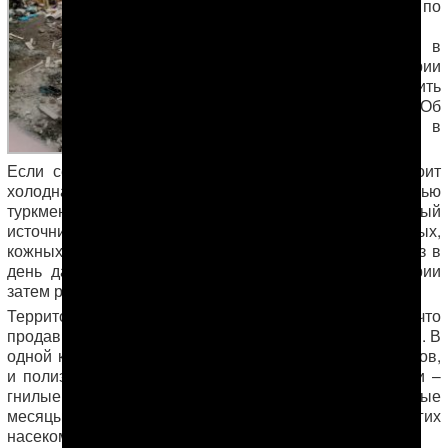
читатель АНТ, медик по
образованию,
утверждает, что в
условиях антисанитарии
есть риск подхватить
какую-нибудь заразу. Об
этом – в письме в
редакцию.
Если сейчас это еще не так опасно – на улице стоит
холодная погода, то весной, летом и осенью
туркменабадский Зеленый базар – это реальный
источник различных заболеваний, в том числе кишечных,
кожных и дыхательных путей. Каждый житель хоть раз в
день да заходит на рынок, а это значит, что бактерии
затем распространяются по всему городу и области.
Территория вовремя не убирается, несмотря на то что
продавцы платят деньги за аренду торговых площадей. В
одной куче и органические отходы от овощей и фруктов,
и полиэтилен, и куски деревянных ящиков. Под ними –
гнилые остатки предыдущей подобной кучи. В теплые
месяцы это место привлекает полчища мух и других
насекомых, которые потом садятся на все съедобное.