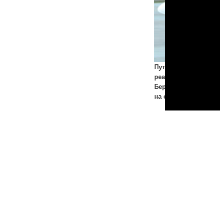
Путин усомнился в
реализации ТАПИ,
Бердымухамедов не
на саммит СНГ