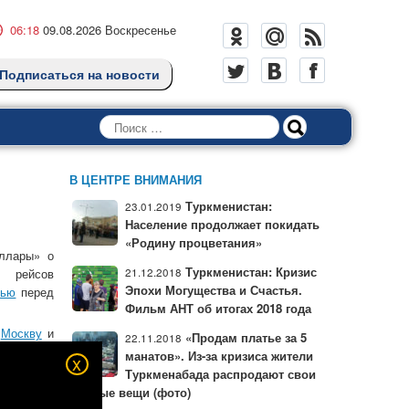
06:18
09.08.2026 Воскресенье
Подписаться на новости
Поиск
В ЦЕНТРЕ ВНИМАНИЯ
Туркменистан:
23.01.2019
Население продолжает покидать
«Родину процветания»
ёллары» о
Туркменистан: Кризис
х рейсов
21.12.2018
Эпохи Могущества и Счастья.
тью
перед
Фильм АНТ об итогах 2018 года
в
Москву
и
«Продам платье за 5
22.11.2018
манатов». Из-за кризиса жители
x
компании.
Туркменабада распродают свои
лированию
личные вещи (фото)