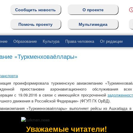
Сообщить новость
О проекте
Помочь проекту
Мультимедиа
ение
Образование
Культура
Права человека
От редакции
вание «Туркменховаёллары»
ранспорта
виация проинформировала туркменскую авиакомпанию «Туркменхова
жденной приостановке аэронавигационного обслуживания все
дерации с 19.09.2016 в связи с имеющейся просроченной
задолженнос
ушного движения в Российской Федерации» (ФГУП ГК ОрВД).
 авиакомпания «Туркменховаёллары» выполняет рейсы из Ашхабада 
ирмингем и Лондон.
 Россией — результат непоследовательных действий туркменской авиа
Уважаемые читатели!
атно брала на себя гарантийные обязательства по полному урегу