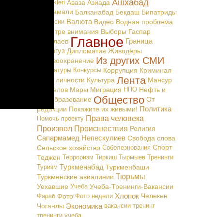
Ашхабад
Täzelikleri
Аваза
Азиада
тил долг
Байрамали
Балканабад
Бекдаш
Бипатриды
Валюта
Вакансии
Видео
Водная проблема
В центре внимания
Выборы
Гаспар
Главное
Граница
Маталаев
Дашогуз
Дипломатия
Живодёры
Из других СМИ
Здравоохранение
Карикатуры
Конкурсы
Коррупция
Криминал
Лента
Культ личности
Культура
Мансур
Мингелов
Мары
Миграция
НПО
Нефть и
Общество
Газ
Образование
От
Политика
редакции
Покажите их живыми!
Права человека
Помочь проекту
Произвол
Происшествия
Религия
Сапармамед Непескулиев
Свобода слова
Сельское хозяйство
Соболезнования
Спорт
Теджен
Терроризм
Тиркиш Тырмыев
Тренинги
Туркменабад
Туризм
Туркменбаши
Тюрьмы
Туркменские авиалинии
Уехавшие
Учеба
Учеба-Тренинги-Вакансии
Хлопок
Фараб
Фото
Фото недели
Челекен
Экономика
Чоганлы
вакансии
тренинг
тренинги
учеба