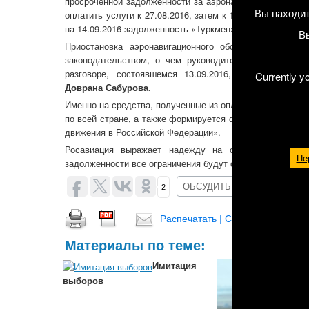
просроченной задолженности за аэронавигационное об
Вы находит
оплатить услуги к 27.08.2016, затем к 14.09.2016. Одн
на 14.09.2016 задолженность «Туркменховаёллары» сос
В
Приостановка аэронавигационного обслуживания рей
законодательством, о чем руководитель Росавиации
разговоре, состоявшемся 13.09.2016, проинформиро
Currently y
Доврана Сабурова
.
Именно на средства, полученные из оплаты авиакомпани
по всей стране, а также формируется фонд оплаты тру
движения в Российской Федерации».
Росавиация выражает надежду на скорейшее урегу
Пе
задолженности все ограничения будут сняты.
ОБСУДИТЬ (0)
2
Распечатать | Сохранить в PDF |
Материалы по теме:
Имитация
выборов