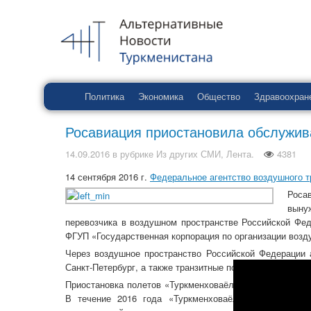
Политика
Экономика
Общество
Здравоохран
Росавиация приостановила обслужи
14.09.2016
в рубрике
Из других СМИ
,
Лента
.
4381
14 сентября 2016 г.
Федеральное агентство воздушного т
Роса
выну
перевозчика в воздушном пространстве Российской Фе
ФГУП «Государственная корпорация по организации возд
Через воздушное пространство Российской Федерации
Санкт-Петербург, а также транзитные полеты в Минск, Б
Приостановка полетов «Туркменховаёллары» в небе над
В течение 2016 года «Туркменховаёллары» неоднокр