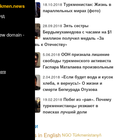
 обязался
Туркменистан: Жизнь в
18.10.2018
rkmen.news
состоянию
параллельных мирах (фото)
нд
оссийским
Зять сестры
28.09.2018
лефонном
Бердымухамедова с часами на $1
ваёллары»
new domain -
миллион получил медаль «За
любовь к Отечеству»
рудование
оздушного
ООН признала лишение
5.06.2018
свободы туркменского активиста
Гаспара Маталаева произвольным
огашения
ere
«Если будет вода и кусок
2.04.2018
хлеба, я вернусь!» О жизни и
смерти Бегмурада Отузова
Побег из «рая». Почему
19.02.2018
туркменистанцы уезжают в
поисках лучшей доли
МЕТКИ
News in English
NGO
Türkmenistanyň
 СМИ