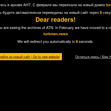
служивание воздушных судов перед ФГУП ГК ОрВД. Сначала перевозчик
есь в архиве АНТ. С февраля мы переехали на новый домен
tu
ако в установленные сроки гарантийные обязательства не исполнены. По 
тавляет 220 тысяч долларов США.
ы будете автоматически переведены на новый сайт через
7
секу
сов авиакомпании будет осуществлена в полном соответствии с р
Dear readers!
Александр Нерадько
дополнительно к официальным письмам, в те
вал начальника Государственной национальной службы «Туркменхо
ou are seeing the archives of ATN. In February we have moved to a 
turkmen.news
ями аэронавигационных услуг, модернизируется аэронавигационное обо
We will redirect you automatically in
7
seconds.
да многотысячного коллектива ФГУП «Госкорпорация по обслуживанию в
лирование имеющейся проблемы и отмечает, что после полного п
рейти на новый сайт | Go to new website
Остаться здесь | Stay h
 Отправить другу
Доклад о правах человека в
Туркменистане за 2016 год
После публикаций в