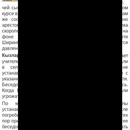
Умаркулиев
,
Омрузак Умаркулиев
чей сын
, обучавшийся на втором
курсе вуза в турецком городе Османие и основавший там
же сообщество земляков-студентов, был неожиданно
арестован и посажен в тюрьму. Отец молодого человека
скоропостижно скончался от сердечного приступа на
фоне случившегося с его сыном. После смерти
Ширинбая на его вдову и двух дочерей оказывается
давление со стороны властей этрапа.
Кызларгуль,
мать Омрузака и вдова покойного, работает
учителем истории в местной школе. 26 июня ее вызвали
в сельсовет, где настоятельно посоветовали не
устанавливать на могиле мужа (на фото) надгробие с
указанием его имени и дат жизни и смерти.
Беседовавшие с женщиной люди не представились.
Когда Кызларгуль отказалась от их совета, ей стали
угрожать расправой: «Подумай о своих дочерях!».
По местным обычаям, надгробие на могилы
устанавливается, как минимум, спустя полгода после
погребения, чтобы осел грунт и не случился обвал. До тех
пор принято устанавливать временную табличку, но и ее
беседовавшие с учительницей люди устанавливать