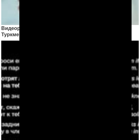
Видеоролик Минобороны показал изнанку армии
Туркменистана (18+)