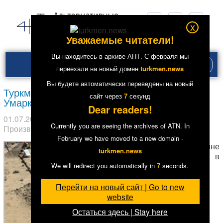
x
Уважаемые читатели!
Вы находитесь в архиве АНТ. С февраля мы
Рубри
переехали на новый домен
turkmen.news
меню
Вы будете автоматически переведены на новый
Туркменистан: На семью Омрузака
сайт через
7
секунд
Умаркулиева оказывается давление
Dear readers!
01.07.2018
в рубрике
Главное
,
Общество
. Метки:
Currently you are seeing the archives of ATN. In
Произвол
7535
February we have moved to a new domain -
В середине
turkmen.news
мая с.г. в
Дейнауском
We will redirect you automatically in
7
seconds.
этрапе
Лебапского
Перейти на новый сайт | Go to new
велаята
website
скончался
Остаться здесь | Stay here
Ширинбай