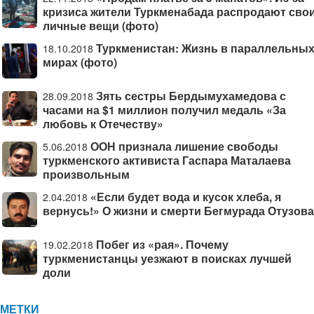
кризиса жители Туркменабада распродают сво
личные вещи (фото)
Туркменистан: Жизнь в параллельны
18.10.2018
мирах (фото)
Зять сестры Бердымухамедова с
28.09.2018
часами на $1 миллион получил медаль «За
любовь к Отечеству»
ООН признала лишение свободы
5.06.2018
туркменского активиста Гаспара Маталаева
произвольным
«Если будет вода и кусок хлеба, я
2.04.2018
вернусь!» О жизни и смерти Бегмурада Отузова
Побег из «рая». Почему
19.02.2018
туркменистанцы уезжают в поисках лучшей
доли
МЕТКИ