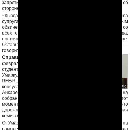
запретили. На нее также оказывается давление и со
стороны руководства школы.
«Кызларгуль в отчаянии! Мало того, что она потеряла
супруга, а сын на долгие годы по непонятным
обвинениям отправлен в тюрьму, так на нее еще давят со
всех сторон, вызывают на беседу то туда, то сюда,
постоянно звонят и требуют молчать и муже, и о сыне.
Оставьте в покое бедную женщину и ее дочерей!», —
говорится в письме в АНТ.
Справка АНТ:
21
февраля 2018 года
студент Омрузак
Умаркулиев (на фото
RFE/RL) по приглашению
консула Туркменистана в
Мурада Акмамедова
Анкаре
должен был участвовать на
собрании в Ашхабаде в связи с предстоящими на тот
момент выборами в парламент страны. Ему обещали, что
дорожные расходы оплатит Центральная избирательная
комиссия Туркменистана.
О. Умаркулиеву на самом деле купили обратный билет на
самолет на 22 февраля, однако в аэропорту Ашхабада