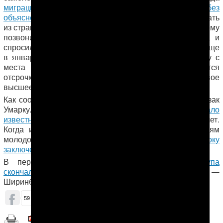
миграционная служба запретила ему вылет без
объяснения причин
. Все последующие попытки выехать
из страны также были безуспешными. В один из дней ему
позвонил майор Лебапского областного военкомата и
спросил, не собирается ли он служить в армии, хотя еще
в январе Омрузак предоставил в военкомат справку с
места учебы. По закону студентам предоставляется
отсрочка от службы в армии, если они получают первое
высшее образование.
Как сообщило Радио «Азатлык», с конца марта Омрузак
Умаркулиев не выходил на связь, а в июне
стало
известно
, что его осудили предположительно на 20 лет.
Когда именно состоялся суд, и по каким обвинениям
молодого человека
приговорили к длительному сроку
заключения
, неизвестно.
В первой половине мая
от сердечного приступа
скончался
50-летний отец Омрузака Умаркулиева —
Ширинбай.
ОБСУДИТЬ (0)
59
68
Распечатать | Сохранить в PDF |