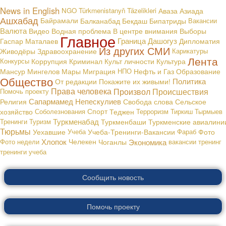
News in English
NGO
Türkmenistanyň Täzelikleri
Аваза
Азиада
Ашхабад
Байрамали
Балканабад
Бекдаш
Бипатриды
Вакансии
Валюта
В центре внимания
Видео
Водная проблема
Выборы
Главное
Граница
Дашогуз
Гаспар Маталаев
Дипломатия
Из других СМИ
Живодёры
Здравоохранение
Карикатуры
Лента
Конкурсы
Коррупция
Криминал
Культ личности
Культура
Мансур Мингелов
Мары
Миграция
НПО
Нефть и Газ
Образование
Общество
Политика
От редакции
Покажите их живыми!
Права человека
Произвол
Происшествия
Помочь проекту
Сапармамед Непескулиев
Религия
Свобода слова
Сельское
хозяйство
Соболезнования
Спорт
Теджен
Терроризм
Тиркиш Тырмыев
Туркменабад
Тренинги
Туризм
Туркменбаши
Туркменские авиалини
Тюрьмы
Уехавшие
Учеба
Учеба-Тренинги-Вакансии
Фараб
Фото
Хлопок
Экономика
Фото недели
Челекен
Чоганлы
вакансии
тренинг
тренинги
учеба
Сообщить новость
Помочь проекту