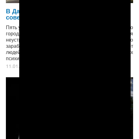
В Дашогузе в новогоднюю ночь
совершено пять убийств
Пять убийств за одни сутки – это для провинциального
города беспрецедентный случай. Жизненная
неустроенность, отсутствие работы и стабильного
заработка, рост цен и другие проблемы вынуждают
людей чаще заглядывать в рюмку, делают их
психически неуравновешенными и озлобленными.
11.01.2018
в рубрике
Главное
,
Общество
.