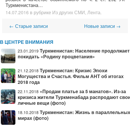
Туркменистана…
14.07.2016
в рубрике
Из других СМИ
,
Лента
.
Навигация
←
Старые записи
Новые записи
→
В ЦЕНТРЕ ВНИМАНИЯ
Туркменистан: Население продолжает
23.01.2019
покидать «Родину процветания»
Туркменистан: Кризис Эпохи
21.12.2018
Могущества и Счастья. Фильм АНТ об итогах
2018 года
«Продам платье за 5 манатов». Из-за
22.11.2018
кризиса жители Туркменабада распродают сво
личные вещи (фото)
Туркменистан: Жизнь в параллельны
18.10.2018
мирах (фото)