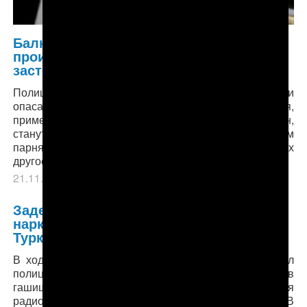
Балканабад: Жертвы полицейского
произвола по-прежнему остаются в
застенках
Полиция и прокуратура, оберегая честь мундира и
опасаясь того, что пытки и нечеловеческие истязания,
применяемые в отношении задержанных граждан,
станут достоянием гласности, предъявили этим
парням новое обвинение — по сути, повесив на них
другое нераскрытое преступление.
21.11.2017
в рубрике
Главное
,
Права человека
.
Задержанные в Стамбуле
наркоторговцы оказались гражданами
Туркменистана
В ходе проведенной в стамбульском районе Картал
полицейской операции изъято 50 килограммов
гашиша и 350 граммов героина, сообщило 4 декабря
радио «Азатлык» со ссылкой на турецкие СМИ. В