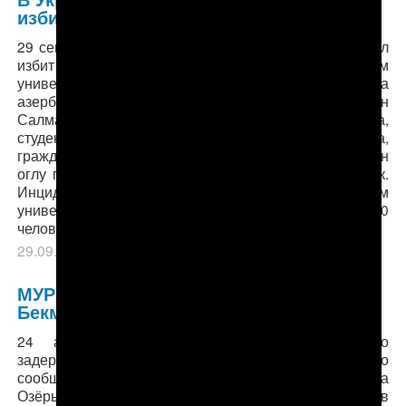
избили студента из Азербайджана
29 сентября, Vesti.az В украинском городе Сумы был
избит азербайджанец, обучающийся в местном
университете. Председатель конгресса
азербайджанцев Сумской области Мехрибан
Салманова заявила АПА, что уроженец Кюрдамира,
студент 3-го курса Сумского аграрного института,
гражданин Азербайджана Гулиев Турал Хатамхан
оглу подвергся нападению группы из 15-20 человек.
Инцидент произошел перед общежитием
университета. Группа подвыпивших туркмен из 15-20
человек…
29.09.2016
в рубрике
Из других СМИ
,
Лента
.
МУР обезвредил банду Батыра
Бекмуратова
24 августа московские сыщики объявили о
задержании 46-летнего Батыра Бекмурадова и его
сообщников, в том числе жителей городского округа
Озёры Московской области, которые, действуя в