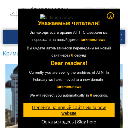
x
Уважаемые читатели!
Вы находитесь в архиве АНТ. С февраля мы
Рубри
переехали на новый домен
turkmen.news
меню
Вы будете автоматически переведены на новый
Криминал
сайт через
8
секунд
Dear readers!
Currently you are seeing the archives of ATN. In
February we have moved to a new domain -
turkmen.news
We will redirect you automatically in
8
seconds.
Перейти на новый сайт | Go to new
website
Остаться здесь | Stay here