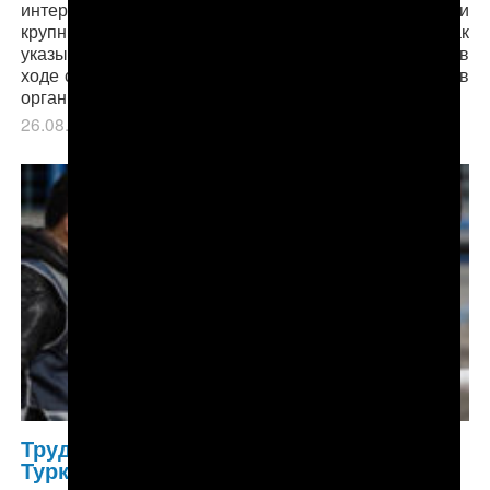
интересах вора в законе Шакро Молодого, вымогали
крупные суммы денег у столичных бизнесменов. Как
указывается в сообщении пресс-службы МВД РФ, в
ходе спецоперации было задержано «пять участников
организованной группы, в…
26.08.2016
в рубрике
Из других СМИ
,
Лента
.
Трудовые мигранты-нелегалы из
Туркменистана заполонили Кипр