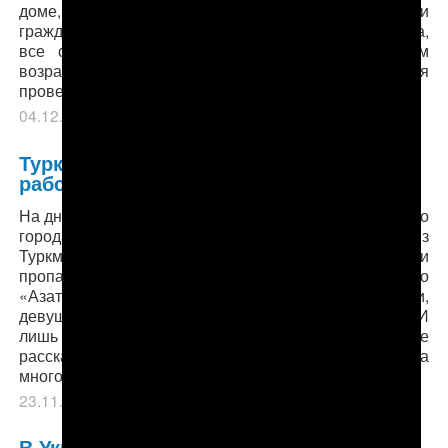
доме, где были обнаружены наркотики, проживали
граждане Туркменистана, в том числе одна женщина,
все они названы лишь инициалами и указанием
возраста. Сотрудники антинаркотического управления
провели операцию одновременно…
04.12.2016
в рубрике
Из других СМИ
,
Лента
.
Туркменки вызволены из сексуального
рабства полицией Стамбула
На днях стало известно, что полицейские крупнейшего
города Турции нашли двух молодых девушек из
Туркменистана, выехавших в Турцию на заработки и
пропавших там год назад. Как сообщает радио
«Азатлык» со ссылкой на турецкие источники,
девушки из Туркменистана, обозначенные в СМИ
лишь инициалами, приехали в Стамбул после
рассказа одноклассницы о том, как та зарабатывала
много денег,…
23.11.2016
в рубрике
Из других СМИ
,
Лента
.
В Украине пьяные туркмены жестоко