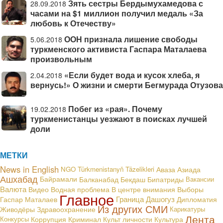
Зять сестры Бердымухамедова с
28.09.2018
часами на $1 миллион получил медаль «За
любовь к Отечеству»
ООН признала лишение свободы
5.06.2018
туркменского активиста Гаспара Маталаева
произвольным
«Если будет вода и кусок хлеба, я
2.04.2018
вернусь!» О жизни и смерти Бегмурада Отузова
Побег из «рая». Почему
19.02.2018
туркменистанцы уезжают в поисках лучшей
доли
МЕТКИ
News in English
NGO
Türkmenistanyň Täzelikleri
Аваза
Азиада
Ашхабад
Байрамали
Балканабад
Бекдаш
Бипатриды
Вакансии
Валюта
В центре внимания
Видео
Водная проблема
Выборы
Главное
Граница
Дашогуз
Гаспар Маталаев
Дипломатия
Из других СМИ
Живодёры
Здравоохранение
Карикатуры
Лента
Конкурсы
Коррупция
Криминал
Культ личности
Культура