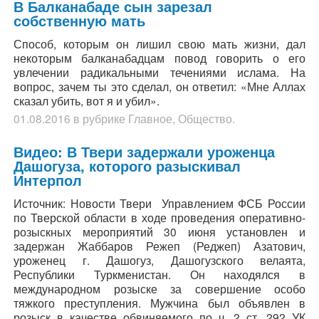
В Балканабаде сын зарезал
собственную мать
Способ, которым он лишил свою мать жизни, дал
некоторым балканабадцам повод говорить о его
увлечении радикальными течениями ислама. На
вопрос, зачем ты это сделал, он ответил: «Мне Аллах
сказал убить, вот я и убил».
01.08.2016
в рубрике
Главное
,
Общество
.
Видео: В Твери задержали уроженца
Дашогуза, которого разыскивал
Интерпол
Источник: Новости Твери Управлением ФСБ России
по Тверской области в ходе проведения оперативно-
розыскных мероприятий 30 июня установлен и
задержан Жаббаров Режеп (Реджеп) Азатович,
уроженец г. Дашогуз, Дашогузского велаята,
Республики Туркменистан. Он находялся в
международном розыске за совершение особо
тяжкого преступления. Мужчина был объявлен в
розыск в качестве обвиняемого по ч. 2 ст. 292 УК