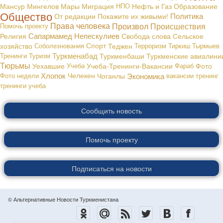
Мансур Мингелов
Мары
Миграция
НПО
Нефть и Газ
Образование
Общество
Политика
От редакции
Покажите их живыми!
Права человека
Произвол
Происшествия
Помочь проекту
Сапармамед Непескулиев
Религия
Свобода слова
Сельское
хозяйство
Соболезнования
Спорт
Теджен
Терроризм
Тиркиш Тырмыев
Туркменабад
Тренинги
Туризм
Туркменбаши
Туркменские авиалини
Тюрьмы
Уехавшие
Учеба
Учеба-Тренинги-Вакансии
Фараб
Фото
Хлопок
Экономика
Фото недели
Челекен
Чоганлы
вакансии
тренинг
тренинги
учеба
Сообщить новость
Помочь проекту
Подписаться на новости
© Альтернативные Новости Туркменистана