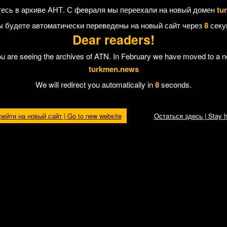
, натасканных на обнаружение наркотиков. Телезрители также увидели,
есь в архиве АНТ. С февраля мы переехали на новый домен
tu
ся, но был задержан полицейскими.
 подробную информацию о задержанных наркоторговцах из Туркмени
ы будете автоматически переведены на новый сайт через
8
секу
отечественников избрана мера пресечения в виде ареста.
Dear readers!
ou are seeing the archives of ATN. In February we have moved to a 
turkmen.news
 Отправить другу
We will redirect you automatically in
8
seconds.
рейти на новый сайт | Go to new website
Остаться здесь | Stay h
ннолетние
стана
ва
Гражданин Туркменистана
Мошенники обокрал
экстрадирован в США из
туркменскую семью 