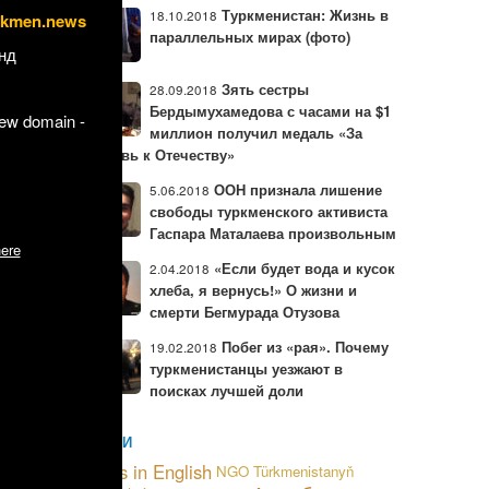
 как один
Туркменистан: Жизнь в
18.10.2018
rkmen.news
параллельных мирах (фото)
стана. На
нд
Зять сестры
28.09.2018
Бердымухамедова с часами на $1
new domain -
миллион получил медаль «За
любовь к Отечеству»
ООН признала лишение
5.06.2018
свободы туркменского активиста
Гаспара Маталаева произвольным
ere
«Если будет вода и кусок
2.04.2018
хлеба, я вернусь!» О жизни и
смерти Бегмурада Отузова
Побег из «рая». Почему
19.02.2018
туркменистанцы уезжают в
поисках лучшей доли
МЕТКИ
и
News in English
NGO
Türkmenistanyň
в Индии