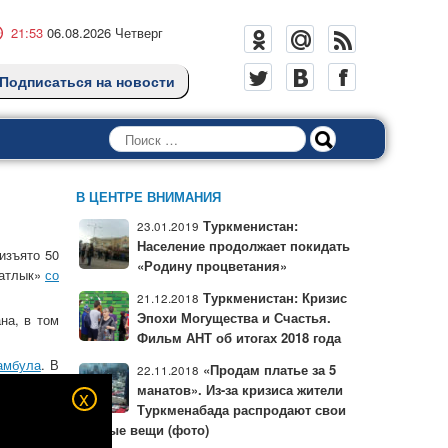
21:53
06.08.2026 Четверг
Подписаться на новости
Поиск
В ЦЕНТРЕ ВНИМАНИЯ
Туркменистан:
23.01.2019
Население продолжает покидать
изъято 50
«Родину процветания»
затлык»
со
Туркменистан: Кризис
21.12.2018
Эпохи Могущества и Счастья.
на, в том
Фильм АНТ об итогах 2018 года
амбула
. В
«Продам платье за 5
22.11.2018
 налажена
манатов». Из-за кризиса жители
x
 ведением
Туркменабада распродают свои
личные вещи (фото)