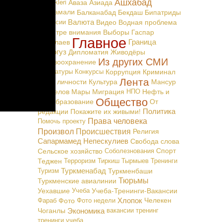
Ашхабад
Täzelikleri
Аваза
Азиада
Байрамали
Балканабад
Бекдаш
Бипатриды
Валюта
Вакансии
Видео
Водная проблема
В центре внимания
Выборы
Гаспар
Главное
Граница
Маталаев
Дашогуз
Дипломатия
Живодёры
Из других СМИ
Здравоохранение
Карикатуры
Конкурсы
Коррупция
Криминал
Лента
Культ личности
Культура
Мансур
Мингелов
Мары
Миграция
НПО
Нефть и
Общество
Газ
Образование
От
Политика
редакции
Покажите их живыми!
Права человека
Помочь проекту
Произвол
Происшествия
Религия
Сапармамед Непескулиев
Свобода слова
Сельское хозяйство
Соболезнования
Спорт
Теджен
Терроризм
Тиркиш Тырмыев
Тренинги
Туркменабад
Туризм
Туркменбаши
Тюрьмы
Туркменские авиалинии
Уехавшие
Учеба
Учеба-Тренинги-Вакансии
Хлопок
Фараб
Фото
Фото недели
Челекен
Экономика
Чоганлы
вакансии
тренинг
тренинги
учеба