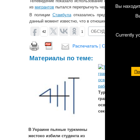
Телевидение показало использование специальных собак
Вы находит
из
мигрантов
пытался перепрыгнуть через забор и скрыть
В полиции
Стамбула
отказались предоставлять более
В
данный момент известно, что в отношении двух наших со
ОБСУДИТЬ (1)
42
1
Currently y
Распечатать | Сохранить в PDF |
Материалы по теме:
Пе
Турция: Несоверше
гражданки Туркмени
освобождены из
сексуального рабст
В Украине пьяные туркмены
жестоко избили студента из