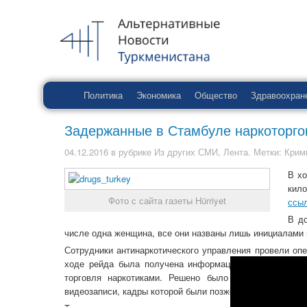
Политика
Экономика
Общество
Здравоохран
Задержанные в Стамбуле наркоторго
04.12.2016
в рубрике
Из других СМИ
,
Лента
. Метки:
Крим
В хо
кило
Фото с сайта газеты Hürriyet
ссыл
В до
числе одна женщина, все они названы лишь инициалами 
Сотрудники антинаркотического управления провели оп
ходе рейда была получена информация о том, что в 
торговля наркотиками. Решено было накрыть эту то
видеозаписи, кадры которой были позже обнародованы.