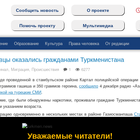
Сообщить новость
О проекте
Помочь проекту
Мультимедиа
ение
Образование
Культура
Права человека
От редакции
вцы оказались гражданами Туркменистана
инал
,
Миграция
,
Происшествия
1
6277
де проведенной в стамбульском районе Картал полицейской операции 
граммов гашиша и 350 граммов героина,
сообщило
4 декабря радио «А
кой на турецкие СМИ
.
ме, где были обнаружены наркотики, проживали граждане Туркмениста
и указанием возраста.
ерацию одновременно в нескольких местах в районе Газиосманпаша
Ст
одном из домов в местечке Картал, в котором проживают
мигранты
,
чку. Вся операция совершалась сотрудниками турецкой полиции с
Уважаемые читатели!