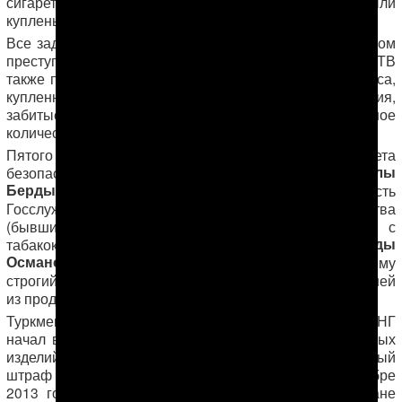
сигаретами и продавались в разы дороже, чем были
куплены.
Все задержанные на камеру рассказали о совершенном
преступлении и раскаялись в содеянном. Туркменское ТВ
также показало несколько автомобилей премиум класса,
купленных преступниками, складские помещения,
забитые контрабандным табаком, а также большое
количество денег в местной и американской валюте.
Пятого января на заседании государственного совета
Гурбангулы
безопасности Туркменистана президент
Бердымухамедов
подверг критике
деятельность
Госслужбы по защите безопасности здорового общества
(бывший Госнаркоконтроль) в сфере борьбы с
Атадурды
табакокурением, разжаловал главу службы
Османова
с полковника до подполковника и объявил ему
строгий выговор. После этого в течение нескольких дней
из продажи исчезли сигареты.
Туркменистан одним из первых на пространстве СНГ
начал вести жесткую борьбу с употреблением табачных
изделий, введя еще в 2000 году высокий денежный
штраф за курение в общественных местах. В декабре
2013 года в стране вступил в силу закон «Об охране