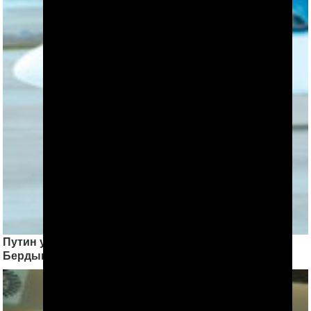
Путин усомнился в реализации ТАПИ,
Бердымухамедов не поехал на саммит СНГ