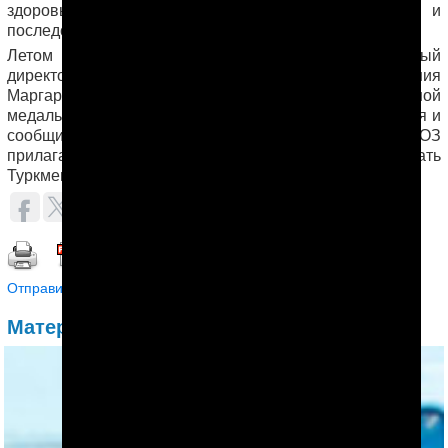
здоровья граждан от воздействия табачного дыма и
последствий потребления табачных изделий».
Летом 2014 года прибывшая в Ашхабад генеральный
директор Всемирной организации здравоохранения
Маргарет Чен наградила Бердымухамедова памятной
медалью за вклад в глобальную борьбу против курения и
сообщила, что правительство страны вместе с ВОЗ
прилагают усилия к тому, чтобы к 2025 году сделать
Туркменистана свободной от табака страной.
ОБСУДИТЬ (0)
Распечатать | Сохранить в PDF |
Отправить другу
Материалы по теме: