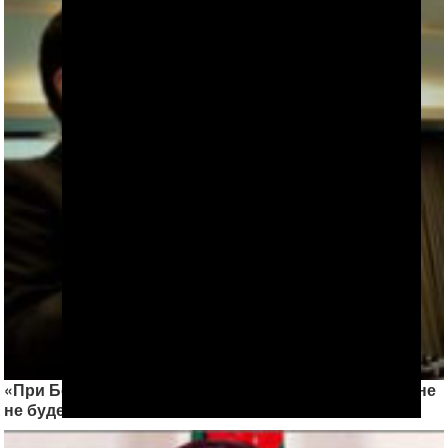
«При Бердымухамедове улучшений в Туркменистане
не будет»