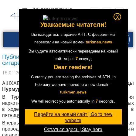
x
Уважаемые читатели!
Вы находитесь в архиве АНТ. С февраля мы
Рубри
переехали на новый домен
turkmen.news
меню
Вы будете автоматически переведены на новый
Публичная акция сожжения наркотиков и
сайт через
7
секунд
сигарет прошла в Туркмении
Dear readers!
15.01.2016
в рубрике
Из других СМИ
,
Лента
.
3435
Currently you are seeing the archives of ATN. In
Амангельды
АШХАБАД, 15 янв —
РИА Новости
,
February we have moved to a new domain -
Нурмурадов
turkmen.news
В Туркмении прошла публичная акция сожжения
We will redirect you automatically in
7
seconds.
наркотиков и контрабандных табачных изделий, изъятых
в ходе спецопераций силовых ведомств, сообщает в
Перейти на новый сайт | Go to new
пятницу Туркменское телевидение.
website
Впервые, в ходе акции уничтожения наркотиков, которая
проводится в Туркменистане регулярно, были сожжены и
Остаться здесь | Stay here
сигареты, ввезенные в страну контрабандным путем.