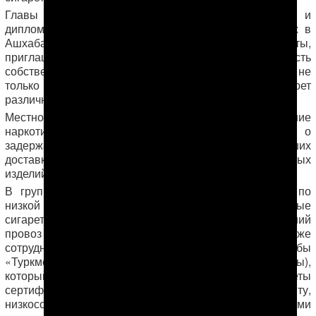
Главы и сотрудники международных организаций и
дипломатических представительств, аккредитованных в
Ашхабаде, журналисты, старейшины и студенты,
приглашенные на акцию, имели возможность
собственноручно бросить в топки специальных печей не
только упаковки наркотиков, но и блоки сигарет
различных марок.
Местное ТВ, перед тем как показать уничтожение
наркотиков и
сигарет
, выдало в эфир видеосюжет о
задержании группы преступников, организовавших
доставку в Туркменистан контрабандных табачных
изделий.
В группу входили два предпринимателя, которые по
низкой цене закупали за рубежом низкосортные
сигареты, сотрудник таможни, за взятку обеспечивавший
провоз на территорию страны этих сигарет, а также
сотрудник Государственной службы
«Туркменстандартлары» (Туркменские стандарты),
который за ту же взятку обеспечивал эти сигареты
сертификатом соответствия. Согласно этому документу,
низкосортные табачные изделия становились элитными