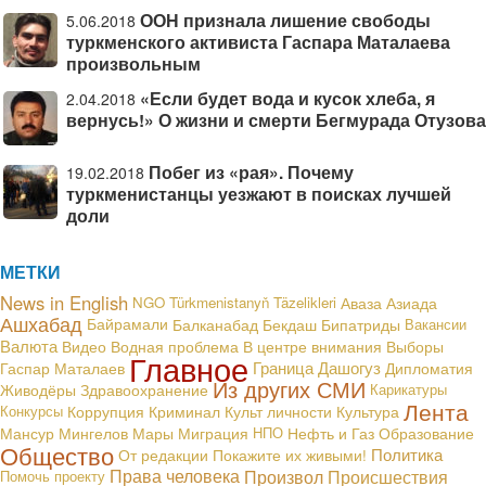
ООН признала лишение свободы
5.06.2018
туркменского активиста Гаспара Маталаева
произвольным
«Если будет вода и кусок хлеба, я
2.04.2018
вернусь!» О жизни и смерти Бегмурада Отузова
Побег из «рая». Почему
19.02.2018
туркменистанцы уезжают в поисках лучшей
доли
МЕТКИ
News in English
NGO
Türkmenistanyň Täzelikleri
Аваза
Азиада
Ашхабад
Байрамали
Балканабад
Бекдаш
Бипатриды
Вакансии
Валюта
В центре внимания
Видео
Водная проблема
Выборы
Главное
Граница
Дашогуз
Гаспар Маталаев
Дипломатия
Из других СМИ
Живодёры
Здравоохранение
Карикатуры
Лента
Конкурсы
Коррупция
Криминал
Культ личности
Культура
Мансур Мингелов
Мары
Миграция
НПО
Нефть и Газ
Образование
Общество
Политика
От редакции
Покажите их живыми!
Права человека
Произвол
Происшествия
Помочь проекту