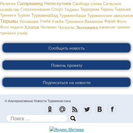
Сапармамед Непескулиев
Религия
Свобода слова
Сельское
хозяйство
Соболезнования
Спорт
Теджен
Терроризм
Тиркиш Тырмыев
Туркменабад
Тренинги
Туризм
Туркменбаши
Туркменские авиалини
Тюрьмы
Уехавшие
Учеба
Учеба-Тренинги-Вакансии
Фараб
Фото
Хлопок
Экономика
Фото недели
Челекен
Чоганлы
вакансии
тренинг
тренинги
учеба
Сообщить новость
Помочь проекту
Подписаться на новости
© Альтернативные Новости Туркменистана
Поиск