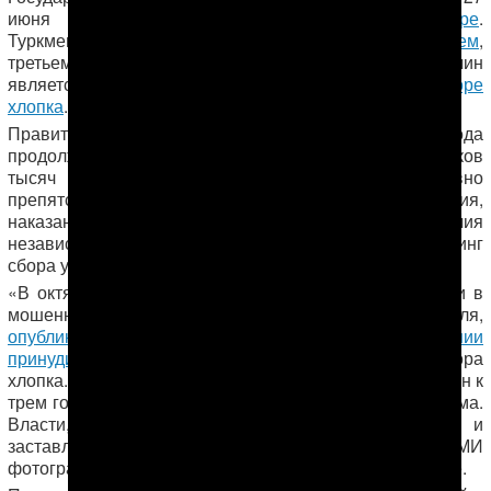
июня
новый отчет о торговле людьми в мире
.
Туркменистан в этом документе остался
на прежнем
,
третьем, самом низшем, уровне. Одной из причин
является использование
принудительного труда в сборе
хлопка
.
Правительство страны в течение отчетного периода
продолжало использовать принудительный труд десятков
тысяч взрослых граждан. При этом власти активно
препятствовали путем преследования, задержания,
наказания и, в некоторых случаях, физического насилия
независимым наблюдателям проводить мониторинг
сбора урожая.
«В октябре 2016 года власти арестовали и обвинили в
Гаспара Маталаева
мошенничестве
– наблюдателя,
опубликовавшего материал об использовании
принудительного труда
во время ежегодного сбора
хлопка. Он был обвинен в мошенничестве и приговорен к
трем годам лишения свободы в колонии общего режима.
Власти, предположительно, пытали Маталаева и
заставляли его признаться в распространении в СМИ
фотографий с хлопковых полей», — говорится в отчете.