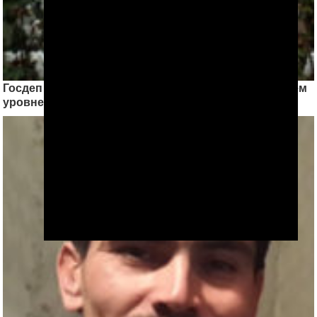
Госдеп США вновь оставил Туркменистан на низшем
уровне по работорговле