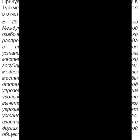
Принудительный труд является крупнейшей проблемой в
Туркменистане в отношении торговли людьми, говорится
в отчете Госдепа.
В 2016 году в докладе Комитета экспертов
Международной организации труда «с глубокой
озабоченностью отмечается широко
распространенное применение принудительного труда
в производстве хлопка». Для соблюдения
установленного правительством плана на сбор хлопка
местные власти требуют, чтобы работники
государственного сектора, включая учителей, врачей,
медсестер и других служащих, а также студенты
местных учебных заведений, солдаты срочной службы
отправлялись на хлопок без оплаты их труда или под
угрозой наказания. Чиновники угрожают госслужащим
увольнением, сокращением рабочего времени или
вычетом заработной платы. Дехканам власти также
угрожают потерей земли, если те не выполнят
установленный правительством план. Кроме того,
власти принудительно мобилизуют учителей, врачей и
других государственных служащих для такой
общественной работы, как посадка деревьев.