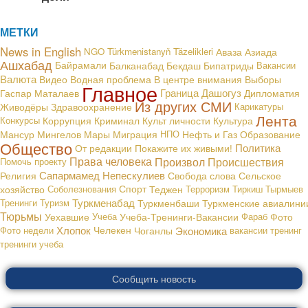
МЕТКИ
News in English
NGO
Türkmenistanyň Täzelikleri
Аваза
Азиада
Ашхабад
Байрамали
Балканабад
Бекдаш
Бипатриды
Вакансии
Валюта
В центре внимания
Видео
Водная проблема
Выборы
Главное
Граница
Дашогуз
Гаспар Маталаев
Дипломатия
Из других СМИ
Живодёры
Здравоохранение
Карикатуры
Лента
Конкурсы
Коррупция
Криминал
Культ личности
Культура
Мансур Мингелов
Мары
Миграция
НПО
Нефть и Газ
Образование
Общество
Политика
От редакции
Покажите их живыми!
Права человека
Произвол
Происшествия
Помочь проекту
Сапармамед Непескулиев
Религия
Свобода слова
Сельское
хозяйство
Соболезнования
Спорт
Теджен
Терроризм
Тиркиш Тырмыев
Туркменабад
Тренинги
Туризм
Туркменбаши
Туркменские авиалини
Тюрьмы
Уехавшие
Учеба
Учеба-Тренинги-Вакансии
Фараб
Фото
Хлопок
Экономика
Фото недели
Челекен
Чоганлы
вакансии
тренинг
тренинги
учеба
Сообщить новость