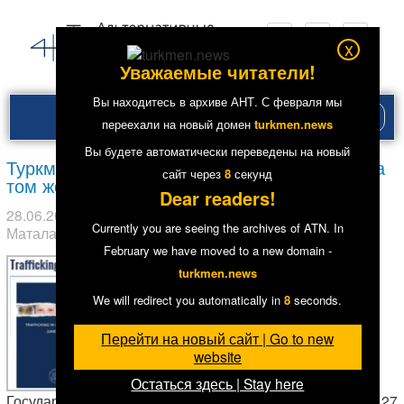
x
Уважаемые читатели!
Вы находитесь в архиве АНТ. С февраля мы
Рубри
переехали на новый домен
turkmen.news
меню
Вы будете автоматически переведены на новый
Туркменистан: Торговля людьми остается на
сайт через
7
секунд
том же уровне
Dear readers!
28.06.2017
в рубрике
Главное
,
Политика
. Метки:
Гаспар
Currently you are seeing the archives of ATN. In
Маталаев
,
Хлопок
13060
February we have moved to a new domain -
turkmen.news
We will redirect you automatically in
7
seconds.
Перейти на новый сайт | Go to new
website
Остаться здесь | Stay here
Государственный департамент США опубликовал 27