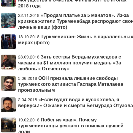
2018 года
«Продам платье за 5 манатов». Из-за
22.11.2018
кризиса жители Туркменабада распродают сво
личные вещи (фото)
Туркменистан: Жизнь в параллельны
18.10.2018
мирах (фото)
Зять сестры Бердымухамедова с
28.09.2018
часами на $1 миллион получил медаль «За
любовь к Отечеству»
ООН признала лишение свободы
5.06.2018
туркменского активиста Гаспара Маталаева
произвольным
«Если будет вода и кусок хлеба, я
2.04.2018
вернусь!» О жизни и смерти Бегмурада Отузова
Побег из «рая». Почему
19.02.2018
туркменистанцы уезжают в поисках лучшей
доли