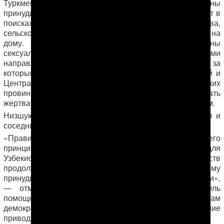
Туркменские мужчины и женщины подвержены
принудительному труду за рубежом, куда они выезжают в
поисках работы в сфере текстильного производства,
сельского хозяйства, строительства и оказании услуг на
дому. Туркменские женщины также подвержены
сексуальному рабству за рубежом. Наиболее частыми
направлениями являются Турция, Россия и Индия, за
которыми следуют страны Ближнего Востока, Южной и
Центральной Азии и Европы. Жители туркменских
провинций подвергаются наибольшему риску стать
жертвами торговли как внутри страны, так и за рубежом.
Низшую оценку в области торговли людьми получил и
соседний Узбекистан.
«Правительство США заслуживает уважения за его
принципиальный и обоснованный рейтинг для
Узбекистана и Туркменистана. Власти обоих государств
продолжают использовать масштабную систему
принудительного труда в хлопковом секторе экономики»,
Беннет Фриман
— отметил
, бывший заместитель
помощника госсекретаря в Бюро по вопросам
демократии, прав человека и труда. Его заявление
приводится
в пресс-релизе «Хлопковой кампании»
.