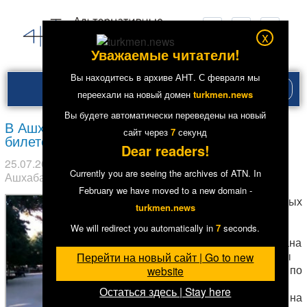
x
Уважаемые читатели!
Вы находитесь в архиве АНТ. С февраля мы
Рубри
переехали на новый домен
turkmen.news
меню
Вы будете автоматически переведены на новый
В Ашхабаде появились кассы по продаже
сайт через
7
секунд
билетов на Азиаду
Dear readers!
25.07.2017
в рубрике
Главное
,
Общество
. Метки:
Currently you are seeing the archives of ATN. In
Ашхабад
1
5191
February we have moved to a new domain -
В разных
turkmen.news
точках
столицы
We will redirect you automatically in
7
seconds.
Туркменистана
установлены
Перейти на новый сайт | Go to new
кассы по
website
продаже
Остаться здесь | Stay here
билетов на