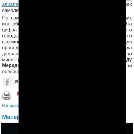
авиаперевозчик «Туркменховаёллары»
. В салонах
самолетов наклеены стикеры, посвященные Азиаде.
По самым скромным подсчетам, 10 дней предстоящих
игр обошлись казне в 7.2 миллиарда долларов. Эта
цифра включает в себя строительство олимпийского
городка и нового аэропорта. Независимые СМИ, со
ссылкой на собственные источники,
сообщали
, что для
проведения игр требуется дополнительно 1.5 миллиарда
долларов. По их данным, изыскать эти средства поручено
Рашиду
министру иностранных дел Туркменистана
Мередову
, который в течение короткого времени
побывал с рабочим визитом в разных странах СНГ.
ОБСУДИТЬ (1)
18
1
61
Распечатать | Сохранить в PDF |
Отправить другу
Материалы по теме: