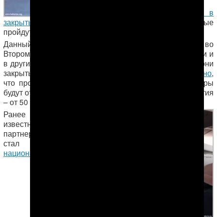
Азиатские
игры в
закрытых помещениях и по боевым искусствам
, которые
пройдут в сентябре.
Данный снимок был сделан корреспондентом АНТ во
Втором парке
Ашхабада
, но подобные будки поставили и
в других местах массового скопления горожан. Пока они
закрыты. На сайте исполкома игр
расплывчато сказано
,
что продажа билетов начнется «летом». Цены на игры
будут от 7 до 10 манатов, а место на церемонии открытия
– от 50 до 500 манатов.
Ранее стало
известно, что
партнером игр
стал
национальный