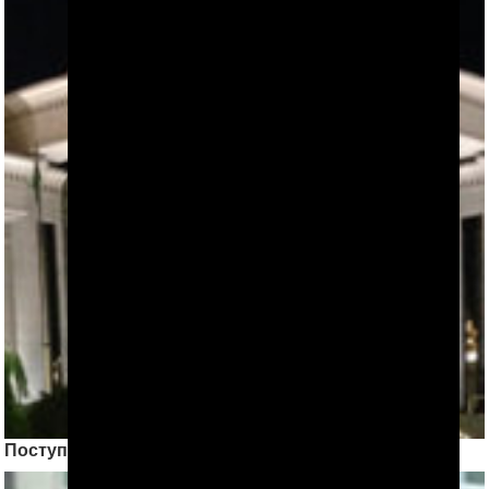
Поступление в вузы “под колпаком” МНБ