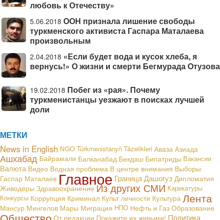
любовь к Отечеству»
ООН признала лишение свободы
5.06.2018
туркменского активиста Гаспара Маталаева
произвольным
«Если будет вода и кусок хлеба, я
2.04.2018
вернусь!» О жизни и смерти Бегмурада Отузова
Побег из «рая». Почему
19.02.2018
туркменистанцы уезжают в поисках лучшей
доли
МЕТКИ
News in English
NGO
Türkmenistanyň Täzelikleri
Аваза
Азиада
Ашхабад
Байрамали
Балканабад
Бекдаш
Бипатриды
Вакансии
Валюта
В центре внимания
Видео
Водная проблема
Выборы
Главное
Граница
Дашогуз
Гаспар Маталаев
Дипломатия
Из других СМИ
Живодёры
Здравоохранение
Карикатуры
Лента
Конкурсы
Коррупция
Криминал
Культ личности
Культура
Мансур Мингелов
Мары
Миграция
НПО
Нефть и Газ
Образование
Общество
Политика
От редакции
Покажите их живыми!