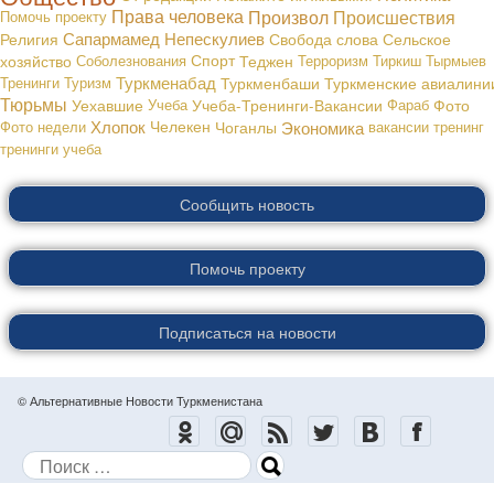
Права человека
Произвол
Происшествия
Помочь проекту
Сапармамед Непескулиев
Религия
Свобода слова
Сельское
хозяйство
Соболезнования
Спорт
Теджен
Терроризм
Тиркиш Тырмыев
Туркменабад
Тренинги
Туризм
Туркменбаши
Туркменские авиалини
Тюрьмы
Уехавшие
Учеба
Учеба-Тренинги-Вакансии
Фараб
Фото
Хлопок
Экономика
Фото недели
Челекен
Чоганлы
вакансии
тренинг
тренинги
учеба
Сообщить новость
Помочь проекту
Подписаться на новости
© Альтернативные Новости Туркменистана
Поиск