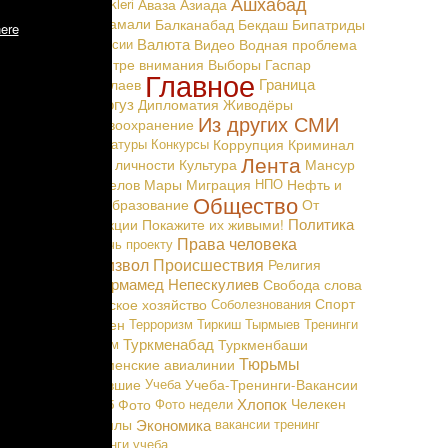
Ашхабад
Täzelikleri
Аваза
Азиада
Байрамали
Балканабад
Бекдаш
Бипатриды
ere
бы хозяин
Валюта
Вакансии
Видео
Водная проблема
ская вода
В центре внимания
Выборы
Гаспар
Главное
 Людям не
Граница
Маталаев
Дашогуз
Дипломатия
Живодёры
Из других СМИ
ревается
Здравоохранение
отовление
Карикатуры
Конкурсы
Коррупция
Криминал
Лента
ользуются
Культ личности
Культура
Мансур
 подолгу,
Мингелов
Мары
Миграция
НПО
Нефть и
Общество
 требовать
Газ
Образование
От
. Пенсии у
Политика
редакции
Покажите их живыми!
Права человека
Помочь проекту
Произвол
Происшествия
Религия
с жильем
.
Сапармамед Непескулиев
Свобода слова
вратили в
Сельское хозяйство
Соболезнования
Спорт
Теджен
Терроризм
Тиркиш Тырмыев
Тренинги
Туркменабад
Туризм
Туркменбаши
Тюрьмы
Туркменские авиалинии
Уехавшие
Учеба
Учеба-Тренинги-Вакансии
Хлопок
Фараб
Фото
Фото недели
Челекен
Экономика
Чоганлы
вакансии
тренинг
тренинги
учеба