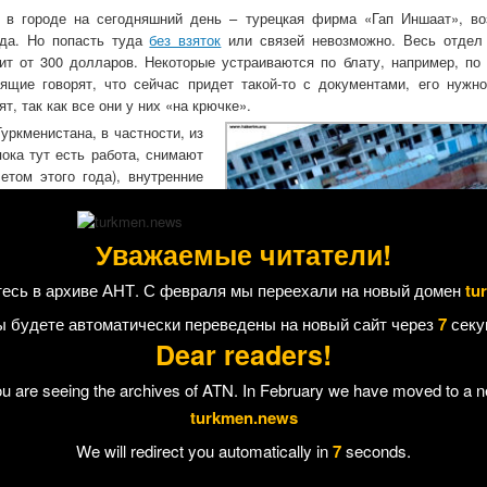
 в городе на сегодняшний день – турецкая фирма «Гап Иншаат», в
ида. Но попасть туда
без взяток
или связей невозможно. Весь отдел
т от 300 долларов. Некоторые устраиваются по блату, например, по 
ящие говорят, что сейчас придет такой-то с документами, его нужно
, так как все они у них «на крючке».
уркменистана, в частности, из
ока тут есть работа, снимают
етом этого года), внутренние
ожностей.
вечерам или выходным, как в
Уважаемые читатели!
егодняшний и что будет завтра,
захстана, в январе посетивший
есь в архиве АНТ. С февраля мы переехали на новый домен
tu
енный фонтан на центральной
лностью разбит».
ы будете автоматически переведены на новый сайт через
7
секу
ораздо больше их волнует то,
Dear readers!
ной катастрофы.
йону и трем улицам в городе перед новым годом. Люди заранее запис
ou are seeing the archives of ATN. In February we have moved to a 
приехать спустя неделю после ожидаемой даты, а то и того позже.
turkmen.news
 продавать живительную влагу тем, кто имеет
цистерны или подземные
We will redirect you automatically in
7
seconds.
набирают бесплатно на опреснительной станции на территори
20 манатов ($2 по рыночному курсу), а если ее мало, то цена взлетае