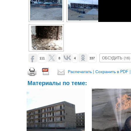
ОБСУДИТЬ (16)
111
8
4
337
Распечатать | Сохранить в PDF |
Материалы по теме: