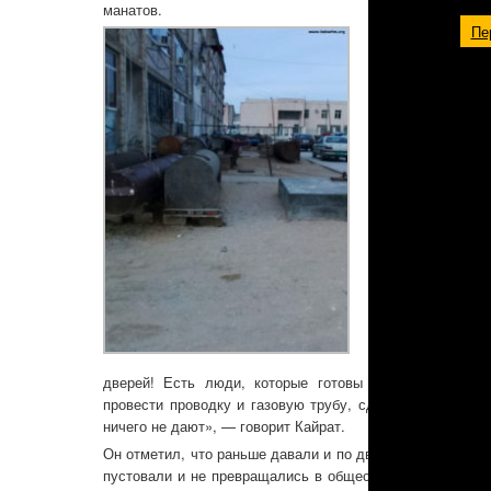
манатов.
Пе
«В моменты, когд
отлил и им. Те о
для технических
разрешают самим 
Проблемы есть 
установленными 
пищи. Власти за
электрическими п
от них толку нет,
установку в дом
людей меньше, ч
Местные власти н
Несмотря на то, 
туалеты, чиновни
«Как — нет, вот
дверей! Есть люди, которые готовы заселиться туда
провести проводку и газовую трубу, сделать ремонт, по
ничего не дают», — говорит Кайрат.
Он отметил, что раньше давали и по две квартиры на од
пустовали и не превращались в общественные туалеты,