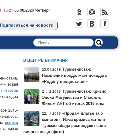
15:21
06.08.2026 Четверг
Подписаться на новости
Поиск
В ЦЕНТРЕ ВНИМАНИЯ
Туркменистан:
23.01.2019
Население продолжает покидать
енистана,
«Родину процветания»
мическая
з
питьевой
Туркменистан: Кризис
21.12.2018
о его едва
Эпохи Могущества и Счастья.
Фильм АНТ об итогах 2018 года
аре 2015-
«Продам платье за 5
22.11.2018
менилось.
манатов». Из-за кризиса жители
ым
ростом
Туркменабада распродают свои
стальные
личные вещи (фото)