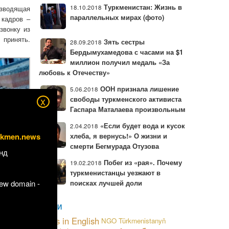
Туркменистан: Жизнь в
18.10.2018
озводящая
параллельных мирах (фото)
 кадров –
звонку из
 принять.
Зять сестры
28.09.2018
Бердымухамедова с часами на $1
миллион получил медаль «За
любовь к Отечеству»
ООН признала лишение
5.06.2018
x
свободы туркменского активиста
Гаспара Маталаева произвольным
«Если будет вода и кусок
2.04.2018
хлеба, я вернусь!» О жизни и
rkmen.news
смерти Бегмурада Отузова
нд
Побег из «рая». Почему
19.02.2018
туркменистанцы уезжают в
ываются в
поисках лучшей доли
new domain -
 Водители
 колодцы
.
МЕТКИ
и завода
News in English
NGO
Türkmenistanyň
т и до 50