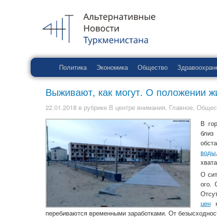
Политика
Экономика
Общество
Здравоохран
Выживают, как могут. О положении жи
22.01.2018
в рубрике
В центре внимания
,
Главное
,
Общес
В го
бли
обст
воды
хвата
О си
ого.
Отсу
цен
н
перебиваются временными заработками. От безысходност