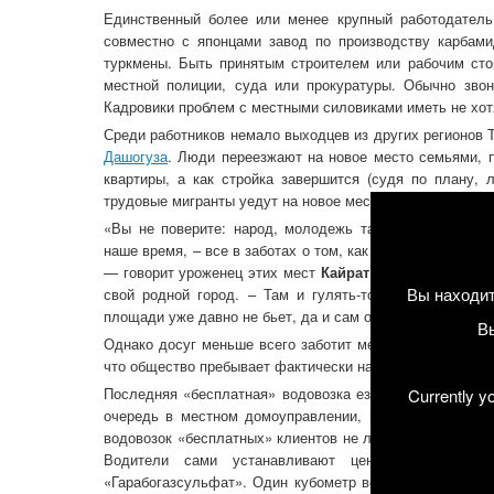
Единственный более или менее крупный работодатель
совместно с японцами завод по производству карбам
туркмены. Быть принятым строителем или рабочим стои
местной полиции, суда или прокуратуры. Обычно звон
Кадровики проблем с местными силовиками иметь не хотят
Среди работников немало выходцев из других регионов Т
Дашогуза
. Люди переезжают на новое место семьями, п
квартиры, а как стройка завершится (судя по плану, л
трудовые мигранты уедут на новое место в поисках возм
«Вы не поверите: народ, молодежь там не гуляет по 
наше время, – все в заботах о том, как пережить день с
— говорит уроженец этих мест
Кайрат
, ныне житель Ка
Вы находит
свой родной город. – Там и гулять-то негде: единств
площади уже давно не бьет, да и сам он практически по
В
Однако досуг меньше всего заботит местных жителей. Г
что общество пребывает фактически на грани гуманитар
Последняя «бесплатная» водовозка ездила по микрора
Currently y
очередь в местном домоуправлении, но машина может 
водовозок «бесплатных» клиентов не любят. Им выгодно
Водители сами устанавливают цены, хотя воду 
«Гарабогазсульфат». Один кубометр воды продается от 