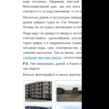
кому положено. Например, местной жительнице
Ирин
Многоквартирный дом, где она жила раньше, сгорел в
скитается то по родственникам, то по подругам.
Несколько домов в пустующем микрорайоне на берегу К
домов забрали турки из «Гап Иншаат», эти здания огор
Почему бы не отдать желающим остальные дома, местны
Люди ждут не дождутся ввода в эксплуатацию нового зав
способствовать «дальнейшему улучшению обеспеченнос
такую цифру и в кардинальные социально-бытовые пере
питьевой воды, газа, электричества,
с отсутствием нор
чаяниям населения. Тем не менее, жителям Бекдаша – с
сообщает местная пресса
, хочется верить в лучшее.
P.S.
Уже вернувшись домой, в Казахстан, Кайрат написал
три недели.
Больше фотографий в наших группах на
Фейсбуке
и
«О