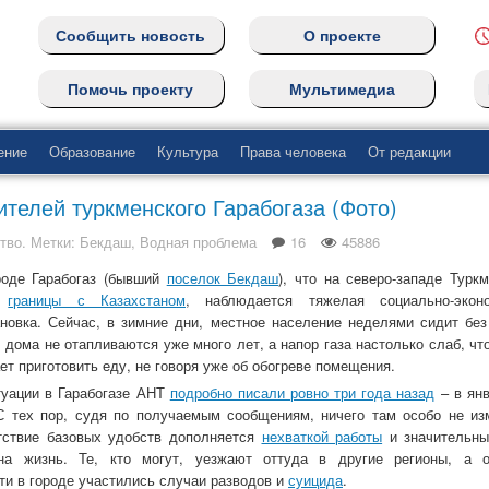
Сообщить новость
О проекте
Помочь проекту
Мультимедиа
ение
Образование
Культура
Права человека
От редакции
телей туркменского Гарабогаза (Фото)
тво
. Метки:
Бекдаш
,
Водная проблема
16
45886
роде Гарабогаз (бывший
поселок Бекдаш
), что на северо-западе Туркм
з
границы с Казахстаном
, наблюдается тяжелая социально-эконо
ановка. Сейчас, в зимние дни, местное население неделями сидит бе
, дома не отапливаются уже много лет, а напор газа настолько слаб, чт
ет приготовить еду, не говоря уже об обогреве помещения.
туации в Гарабогазе АНТ
подробно писали ровно три года назад
– в янв
 С тех пор, судя по получаемым сообщениям, ничего там особо не из
тствие базовых удобств дополняется
нехваткой работы
и значительн
а жизнь. Те, кто могут, уезжают оттуда в другие регионы, а о
и в городе участились случаи разводов и
суицида
.