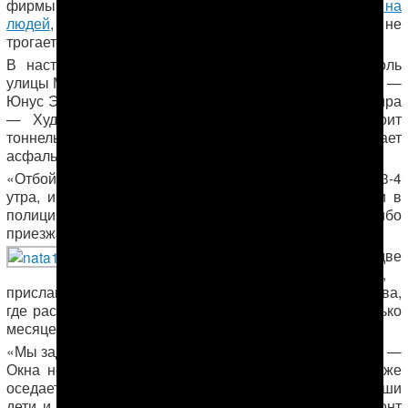
фирмы не раз попадали в ДТП, совершали
наезды на
людей
, но все дела замяли,
дорожная полиция
их не
трогает», — сообщил ашхабадский читатель АНТ.
В настоящее время эта фирма ведет работы вдоль
улицы Мира, на пересечениях Мира — Айтакова, Мира —
Юнус Эмре, Мира — Шевченко, Мира — Атабаева, Мира
— Худайбердыева. По улице Гоголя «Ната» строит
тоннель и дорожную развязку, а также укладывает
асфальт внутри тоннеля.
«Отбойный молоток не смолкает в нашем районе до 3-4
утра, и это все в жилых кварталах! Не раз звонили в
полицию, но те либо вообще не реагируют, либо
приезжают спустя час», — сообщил ашхабадец.
Вот две
фотографии,
присланные жителем той части улицы Худайбердыева,
где расположен магазин «Сумбар». Здесь уже несколько
месяцев ведутся дорожные работы.
«Мы задыхаемся от пыли, — пишет автор фотоснимка. —
Окна невозможно открыть даже ночью — пыль тут же
оседает на полу и мебели. И этим воздухом дышат наши
дети и внуки! Неужели нельзя делать подобный ремонт