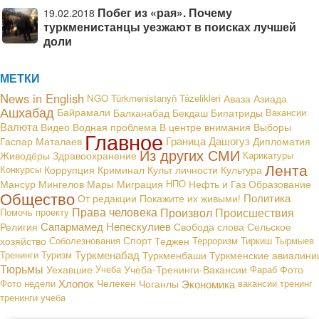
Побег из «рая». Почему
19.02.2018
туркменистанцы уезжают в поисках лучшей
доли
МЕТКИ
News in English
NGO
Türkmenistanyň Täzelikleri
Аваза
Азиада
Ашхабад
Байрамали
Балканабад
Бекдаш
Бипатриды
Вакансии
Валюта
В центре внимания
Видео
Водная проблема
Выборы
Главное
Граница
Дашогуз
Гаспар Маталаев
Дипломатия
Из других СМИ
Живодёры
Здравоохранение
Карикатуры
Лента
Конкурсы
Коррупция
Криминал
Культ личности
Культура
Мансур Мингелов
Мары
Миграция
НПО
Нефть и Газ
Образование
Общество
Политика
От редакции
Покажите их живыми!
Права человека
Произвол
Происшествия
Помочь проекту
Сапармамед Непескулиев
Религия
Свобода слова
Сельское
хозяйство
Соболезнования
Спорт
Теджен
Терроризм
Тиркиш Тырмыев
Туркменабад
Тренинги
Туризм
Туркменбаши
Туркменские авиалини
Тюрьмы
Уехавшие
Учеба
Учеба-Тренинги-Вакансии
Фараб
Фото
Хлопок
Экономика
Фото недели
Челекен
Чоганлы
вакансии
тренинг
тренинги
учеба