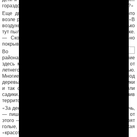
гораздо быстрее и не в самое июньско-июльское пекло?»
Еще два снимка присланы из 30-го микрорайона, что
возле рынка. И тут идет нескончаемый ремонт дороги. «В
воздухе можно топор повесить — не упадет, настолько
тут пыльно, — пишет один из торговцев зелени на рынке.
— Сколько ни моем овощи, зелень, они все равно
покрываются слоем пыли».
Во всех
районах, где ведется строительство, вырубили росшие
здесь многие десятилетия деревья. Кроны спасали от
летнего зноя и давали живительную прохладу ночью.
Многие жильцы панельных домов расстилали под
деревьями матрасы, натягивали марлевые накормарники
и так спали. У многих тут были разбиты топчаны или
садики. Но потом все сломали, а деревья спилили, залив
территорию бетоном.
«За день бетон нагревается и не остывает даже за ночь,
— пишет жительница микрорайона Мир-3. — Воздух от
этого — жуть! Дышать нечем… Дворы зато теперь стоят
голые, без единого деревца, но кого радует такая
«красота»…