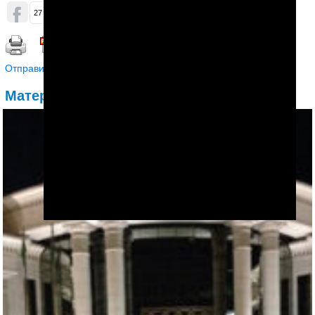
ОБСУДИТЬ (7)
27
6
148
Распечатать | Сохранить в PDF |
Отправить другу
Материалы по теме: