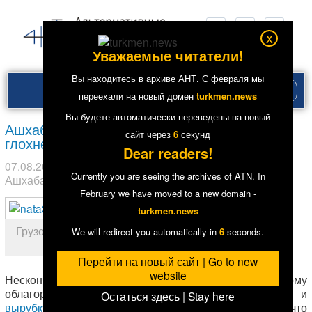
x
Уважаемые читатели!
Вы находитесь в архиве АНТ. С февраля мы
Рубри
переехали на новый домен
turkmen.news
меню
Вы будете автоматически переведены на новый
Ашхабад: Город задыхается от пыли и
сайт через
6
секунд
глохнет от шума (Фото)
Dear readers!
07.08.2016
в рубрике
Главное
,
Общество
. Метки:
Currently you are seeing the archives of ATN. In
Ашхабад
7
8744
February we have moved to a new domain -
turkmen.news
Грузовик фирмы «Ната» в одном из
We will redirect you automatically in
6
seconds.
районов Ашхабада
Перейти на новый сайт | Go to new
website
Нескончаемые стройки, кампания по так называемому
облагораживанию столицы, включающая в себя и
Остаться здесь | Stay here
вырубку зеленых насаждений
, приводят к тому, что