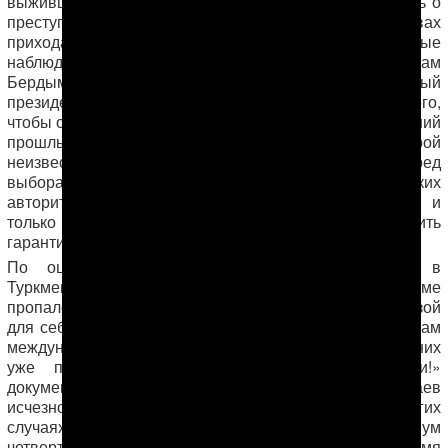
выжившими жертвами репрессий, кто мог что-то знать о
преступлениях режима Ниязова и или обстоятельствах
прихода к власти самого Бердымухамедова. Местные
наблюдатели заявляют о том, что таким образом сам
Бердымухамедов хочет начать свой новый
президентский срок «с чистого листа» – вместо того,
чтобы освободить всех жертв незаконных преследований
прошлых лет. Смерть Тырмыева, обстоятельства которой
неизвестны, может стать четким сигналом перед
выборами офицерам силовых структур, что никаких
авторитетов для нынешней власти не существует, и
только полное подчинение и лояльность могут служить
гарантией безопасности для каждого из них.
По оценкам неправительственных организаций, в
Туркменистане за последние 15 лет в тюремной системе
пропало более ста человек. Власти посчитали их угрозой
для себя и подвергли полной изоляции вопреки нормам
международного и национального права. Часть из них
уже погибла. Кампания «Покажите их живыми!»
документировала на данный момент 88 случаев
исчезновений и продолжает собирать данные о других
случаях. За последние 13 месяцев это как минимум
четвертая смерть заключенного, долгое время