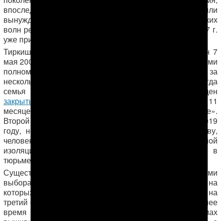
впоследствии погиб, исчез в тюрьмах, был уволен или
вынужден был покинуть страну в результате нескольких
волн репрессий 2002-2006 годов при Ниязове и в 2007 г.
Бердымухамедове
уже при новом президенте
.
Тиркиш Тырмыев был арестован в апреле и осужден 7
мая 2002 г. на 10 лет за «злоупотребление должностными
полномочиями». 10 лет спустя, в марте 2012 г., за
несколько дней до окончания срока наказания, когда
семья уже ждала его возвращения, он был осужден
закрытым судом
в тюрьме на второй срок в 7 лет и 11
месяцев за якобы «драку с надзирателем в тюрьме».
Второй срок Тырмыева должен был закончиться в 2019
году, но он не дожил до освобождения. По существу,
человека, пережившего долгие годы пыток и полной
изоляции, власти Туркменистана довели до смерти в
тюрьме незадолго до освобождения.
Существуют опасения, что в связи с президентскими
выборами в Туркменистане в феврале этого года, на
которых президент Бердымухамедов будет «избран» на
третий срок, туркменские власти планируют в ближайшее
время расправиться с изолированными в тюрьмах