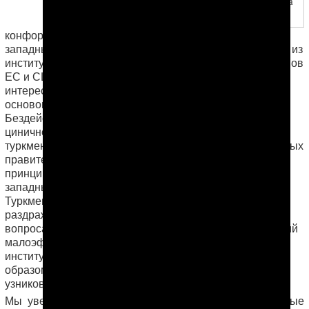
пространства для гражданского общества
в странах-членах этой организации
конформистской и беспринципной позиции части
западных дипломатов и чиновников, в первую очередь из
институтов Европейского Союза, отдельных стран-членов
ЕС и США. Для них политические и экономические
интересы стали приоритетными по отношению к
основополагающим ценностям прав человека.
Бездействие многих дипломатов и чиновников и их
циничное отношение к жертвам авторитарного
туркменского режима дискредитируют риторику западных
правительств о правах человека. Отсутствие
принципиальной позиции по вопросам прав человека
западных посольств, представителей ООН и ОБСЕ в
Туркменистане – явление того же плана. Они не хотят
раздражать диктаторский режим «неудобными»
вопросами, что вполне устраивает режим, имитирующий
малоэффективный «диалог» с международными
институтами по проблемам прав человека. Таким
образом, ответственность за смерти политических
узников в Туркменистане лежит и на странах Запада.
Мы уверены, что только публичные и принципиальные