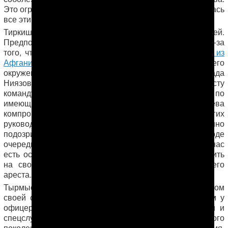
Это огромное горе для семьи, которая ждала и надеялась
все эти долгие годы, что он вернется домой.
Тиркиш Тырмыев не был связан с оппозицией.
Предполагают, что он стал
жертвой преследований
из-за
того, что мог знать подробности поставок
наркотиков из
Афганистана
, организованных при участии ближайшего
окружения первого президента страны Сапармурада
Ниязова, и пытался бороться с наркотрафиком на посту
командующего пограничных войск. Кроме того, по
имеющимся сведениям, Ниязов требовал от Тырмыева
компрометирующей информации на других
руководителей силовых структур, которых болезненно
подозрительный диктатор планировал устранить в ходе
очередной «чистки» государственного аппарата. У нас
есть основания полагать, что отказ Тырмыева доносить
на своих коллег послужил одной из причин для его
ареста.
Тырмыева считали честным человеком и патриотом
своей страны. Он пользовался большим авторитетом у
офицеров в пограничных войсках, а также в армии и
спецслужбах. Почти весь офицерский состав этого
поколения, начинавший службу в советское время,