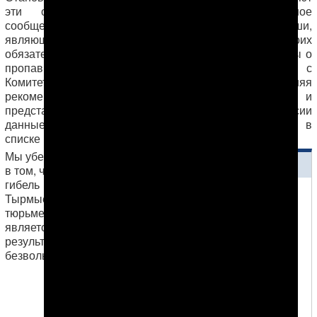
эти обещания и обманывают международное
сообщество. Они позволяют себе демарши,
являющимися по сути публичным отказом от своих
обязательств – как, например, игнорируя все вопросы о
пропавших в тюрьмах
в ходе недавнего диалога
с
Комитетом ООН против пыток, два года не выполняя
рекомендации Комитета ООН по правам человека и
представив в ответ на запрос Европейской Комиссии
данные лишь о 7 заключенных из 88 находящихся в
списке пропавших.
Мы убеждены
ЧИТАЙТЕ ТАКЖЕ
в том, что
гибель
2016-12-07
Тырмыева в
«Запад должен уделять
тюрьме
больше внимания
является
правам человека в
результатом
Туркменистане»
безвольной,
6-7 декабря в Гамбурге
состоялась Параллельная конференция
гражданского общества при ОБСЕ,
основная тема которой – уменьшение