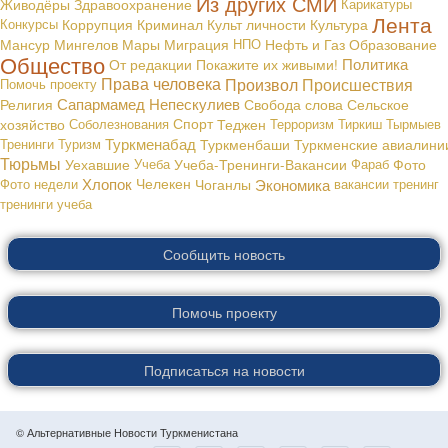
Из других СМИ
Живодёры
Здравоохранение
Карикатуры
Лента
Конкурсы
Коррупция
Криминал
Культ личности
Культура
Мансур Мингелов
Мары
Миграция
НПО
Нефть и Газ
Образование
Общество
Политика
От редакции
Покажите их живыми!
Права человека
Произвол
Происшествия
Помочь проекту
Сапармамед Непескулиев
Религия
Свобода слова
Сельское
хозяйство
Соболезнования
Спорт
Теджен
Терроризм
Тиркиш Тырмыев
Туркменабад
Тренинги
Туризм
Туркменбаши
Туркменские авиалини
Тюрьмы
Уехавшие
Учеба
Учеба-Тренинги-Вакансии
Фараб
Фото
Хлопок
Экономика
Фото недели
Челекен
Чоганлы
вакансии
тренинг
тренинги
учеба
Сообщить новость
Помочь проекту
Подписаться на новости
© Альтернативные Новости Туркменистана