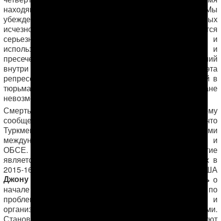
находящегося в изоляции в секретных тюрьмах. Мы
убеждены, что продолжение практики насильственных
исчезновений в тюрьмах Туркменистана является
серьезным барьером на пути развития страны и
используется властями для
устрашения общества
и
пресечения каких-либо реформаторских настроений
внутри государственного аппарата. Пока существует эта
репрессивная практика и угроза новых исчезновений в
тюрьмах, никакие преобразования в Туркменистане
невозможны.
Смерть Тырмыева является вызовом международному
сообществу. Власти страны демонстрируют, что
Туркменистан и далее намерен пренебрегать своими
международными обязательствами в рамках ООН и
ОБСЕ. Не менее вопиющим это трагическое событие
является и в контексте личных обязательств, данных в
2015-16 гг. Бердымухамедовым госсекретарю США
Джону Керри
Ангеле Меркель
и канцлеру Германии
о
начале работы совместных экспертных групп по
проблеме исчезновений в туркменских тюрьмах и
организации посещения тюрем дипломатами.
Становится ясно, что власти Туркменистана саботируют