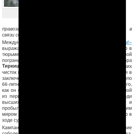
Тиркиш Тырмыев
правозащитной кампании «Покажите их живыми!» в
связи со смертью в тюрьме
Тиркиша Тырмыева
Международная кампания
«Покажите их живыми!»
выражает крайнюю озабоченность в связи со смертью в
тюрьме бывшего начальника Государственной
пограничной службы Туркменистана генерал-майора
Тиркиша Тырмыева
, ставшего жертвой политических
Ниязова
чисток во времена
и с тех пор находившегося в
заключении. 13 января туркменские власти выдали тело
66-летнего Тырмыева его семье в
Ашхабаде
после того,
как он скончался в неволе. Тиркиш Тырмыев был одной
из первых жертв насильственных исчезновений среди
высших государственных служащих Туркменистана и
пробыл
в заключении
без какой-либо связи с внешним
миром почти 15 лет. Последний раз родные видели его в
ходе судебного процесса 7 мая 2002 года.
Кампания «Покажите их живыми!» выражает искренние
соболезнования родным и близким Тиркиша Тырмыева.