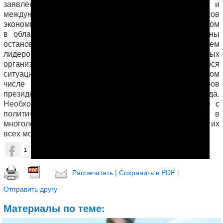
заявления лидеров демократических стран и
международных организаций и увязка вопросов
экономического сотрудничества с реальным прогрессом
в области прав человека в Туркменистане способны
остановить эту вакханалию смерти. Мы призываем
лидеров демократических стран и международных
организаций жестко реагировать на ухудшающуюся
ситуацию с правами человека в Туркменистане, в том
числе в контексте предстоящих псевдо-выборов
президента Туркменистана 12 февраля 2017 года.
Необходимо предпринять срочные шаги, связанные с
политическим заключенными, находящимися в
многолетней изоляции в туркменских тюрьмах, иначе их
всех может ожидать трагическая судьба.
ОБСУДИТЬ (0)
1
Распечатать | Сохранить в PDF |
Отправить другу
Материалы по теме: