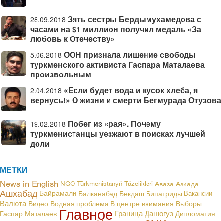
Зять сестры Бердымухамедова с
28.09.2018
часами на $1 миллион получил медаль «За
любовь к Отечеству»
ООН признала лишение свободы
5.06.2018
туркменского активиста Гаспара Маталаева
произвольным
«Если будет вода и кусок хлеба, я
2.04.2018
вернусь!» О жизни и смерти Бегмурада Отузова
Побег из «рая». Почему
19.02.2018
туркменистанцы уезжают в поисках лучшей
доли
МЕТКИ
News in English
NGO
Türkmenistanyň Täzelikleri
Аваза
Азиада
Ашхабад
Байрамали
Балканабад
Бекдаш
Бипатриды
Вакансии
Валюта
В центре внимания
Видео
Водная проблема
Выборы
Главное
Граница
Дашогуз
Гаспар Маталаев
Дипломатия