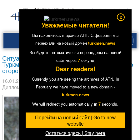
x
Уважаемые читатели!
Вы находитесь в архиве АНТ. С февраля мы
Рубри
переехали на новый домен
turkmen.news
меню
Вы будете автоматически переведены на новый
Ситуация с политическими заключенными в
сайт через
6
секунд
Туркменистане требует срочных действий со
Dear readers!
стороны международного сообщества
Currently you are seeing the archives of ATN. In
16.01.2017
в рубрике
Из других СМИ
,
Лента
. Метки:
Дипломатия
,
Произвол
,
Тюрьмы
4652
February we have moved to a new domain -
turkmen.news
Заявление
We will redirect you automatically in
6
seconds.
Перейти на новый сайт | Go to new
website
Остаться здесь | Stay here