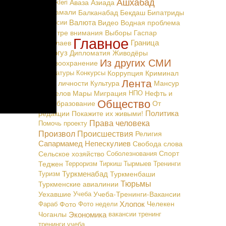
Ашхабад
Täzelikleri
Аваза
Азиада
Байрамали
Балканабад
Бекдаш
Бипатриды
Валюта
Вакансии
Видео
Водная проблема
В центре внимания
Выборы
Гаспар
Главное
Граница
Маталаев
Дашогуз
Дипломатия
Живодёры
Из других СМИ
Здравоохранение
Карикатуры
Конкурсы
Коррупция
Криминал
Лента
Культ личности
Культура
Мансур
Мингелов
Мары
Миграция
НПО
Нефть и
Общество
Газ
Образование
От
Политика
редакции
Покажите их живыми!
Права человека
Помочь проекту
Произвол
Происшествия
Религия
Сапармамед Непескулиев
Свобода слова
Сельское хозяйство
Соболезнования
Спорт
Теджен
Терроризм
Тиркиш Тырмыев
Тренинги
Туркменабад
Туризм
Туркменбаши
Тюрьмы
Туркменские авиалинии
Уехавшие
Учеба
Учеба-Тренинги-Вакансии
Хлопок
Фараб
Фото
Фото недели
Челекен
Экономика
Чоганлы
вакансии
тренинг
тренинги
учеба