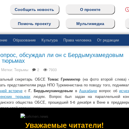
Сообщить новость
О проекте
Помочь проекту
Мультимедиа
ение
Образование
Культура
Права человека
От редакции
 вопрос, обсуждал ли он с Бердымухамедовым
х тюрьмах
. Метки:
Тюрьмы
2
7933
ральный секретарь ОБСЕ
Томас Гремингер
(на фото второй слева) 
чать представителям ряда НПО Туркменистана по поводу того, поднима
вней встрече
с
Г. Бердымухамедовым
в
Ашхабаде
вопрос об
исче
менских тюрьмах
людях. Вопрос был задан на параллельной кон
данского общества ОБСЕ, прошедшей 5-6 декабря в Вене в преддвер
тров этой организации.
подин генеральный секретарь, наверняка Вы в курсе о раз
ународной кампании
“Покажите их живыми!”
в защиту исчезнувших
в
Уважаемые читатели!
менистана
бывших высокопоставленных чиновников,
активистов
и