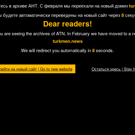
вернулись из Туркменистана, встречались там с президентом Гу
есь в архиве АНТ. С февраля мы переехали на новый домен
tu
ттер
е, поездкой Вы остались довольны. Скажите, затрагивали ли Вы в
ы будете автоматически переведены на новый сайт через
7
секу
 его ответ, а если нет, то почему не затрагивали?»
Dear readers!
 он, безусловно, знаком. Однако о содержании «приватной беседы» с ту
ou are seeing the archives of ATN. In February we have moved to a 
turkmen.news
We will redirect you automatically in
7
seconds.
 Отправить другу
рейти на новый сайт | Go to new website
Остаться здесь | Stay h
ного
В «Овадан-Депе» ожидают
На свободу вышли 1