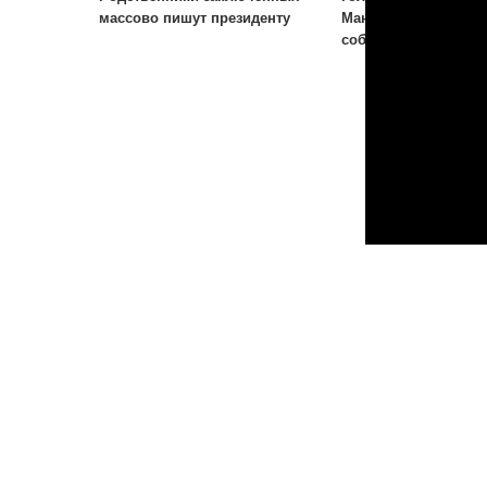
массово пишут президенту
Мансура Мингелова:
событий