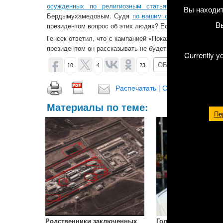
осужденных по религиозным статьям
. На днях Вы 
Вы находит
Бердымухамедовым. Судя
по вашим сообщениям в Тви
В
президентом вопрос об этих людях? Если да, то каков был
Генсек ответил, что с кампанией «Покажите их живыми!»
президентом он рассказывать не будет.
Currently y
ОБСУДИТЬ (2)
10
4
23
Распечатать | Сохранить в PDF |
Материалы по теме:
Пе
Родственники заключенных
Голодовка заключен