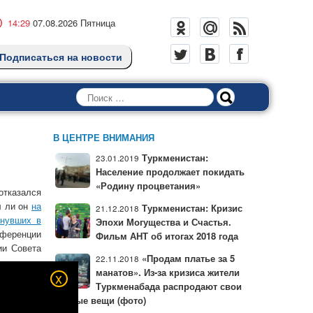
14:29
07.08.2026 Пятница
Подписаться на новости
Поиск
В ЦЕНТРЕ ВНИМАНИЯ
Туркменистан:
23.01.2019
Население продолжает покидать
«Родину процветания»
отказался
л ли он
на
Туркменистан: Кризис
21.12.2018
знувших в
Эпохи Могущества и Счастья.
ференции
Фильм АНТ об итогах 2018 года
ии Совета
«Продам платье за 5
22.11.2018
манатов». Из-за кризиса жители
x
вернутой
Туркменабада распродают свои
 тюрьмах
личные вещи (фото)
 людей,