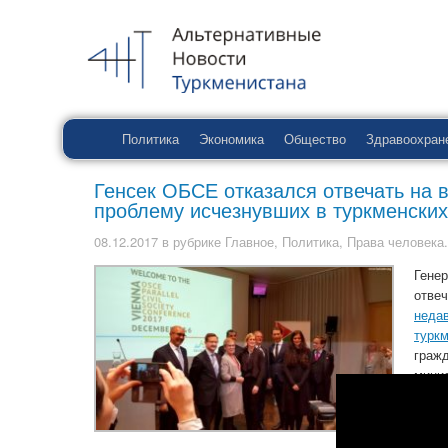
Политика
Экономика
Общество
Здравоохран
Генсек ОБСЕ отказался отвечать на
проблему исчезнувших в туркменски
08.12.2017
в рубрике
Главное
,
Политика
,
Права человека
Гене
отве
неда
турк
граж
минис
«Гос
межд
Турк