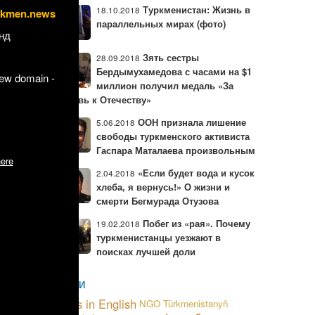
рбангулы
Туркменистан: Жизнь в
18.10.2018
rkmen.news
 беседе с
параллельных мирах (фото)
нд
ркменским
Зять сестры
28.09.2018
Бердымухамедова с часами на $1
new domain -
миллион получил медаль «За
любовь к Отечеству»
ООН признала лишение
5.06.2018
свободы туркменского активиста
Гаспара Маталаева произвольным
ere
«Если будет вода и кусок
2.04.2018
хлеба, я вернусь!» О жизни и
смерти Бегмурада Отузова
Побег из «рая». Почему
19.02.2018
туркменистанцы уезжают в
поисках лучшей доли
МЕТКИ
News in English
NGO
Türkmenistanyň
0 граждан