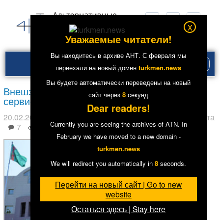
x
Уважаемые читатели!
Вы находитесь в архиве АНТ. С февраля мы
Рубри
переехали на новый домен
turkmen.news
меню
Вы будете автоматически переведены на новый
Внешэкономбанк ограничил оплату услуг
сайт через
7
секунд
сервисов Apple и электронных кошельков
Dear readers!
20.02.2018
в рубрике
Главное
,
Экономика
. Метки:
Валюта
Currently you are seeing the archives of ATN. In
7
8992
February we have moved to a new domain -
turkmen.news
We will redirect you automatically in
7
seconds.
Перейти на новый сайт | Go to new
website
Остаться здесь | Stay here