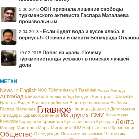
ООН признала лишение свободы
5.06.2018
туркменского активиста Гаспара Маталаева
произвольным
«Если будет вода и кусок хлеба, я
2.04.2018
вернусь!» О жизни и смерти Бегмурада Отузова
Побег из «рая». Почему
19.02.2018
туркменистанцы уезжают в поисках лучшей
доли
МЕТКИ
News in English
NGO
Türkmenistanyň Täzelikleri
Аваза
Азиада
Ашхабад
Байрамали
Балканабад
Бекдаш
Бипатриды
Вакансии
Валюта
В центре внимания
Видео
Водная проблема
Выборы
Главное
Граница
Дашогуз
Гаспар Маталаев
Дипломатия
Из других СМИ
Живодёры
Здравоохранение
Карикатуры
Лента
Конкурсы
Коррупция
Криминал
Культ личности
Культура
Мансур Мингелов
Мары
Миграция
НПО
Нефть и Газ
Образование
Общество
Политика
От редакции
Покажите их живыми!