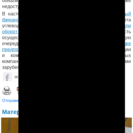
недоступна.
В настоящее время Туркменистан испытывает
острый
финансовый кризис
. Из-за снижения доходов от экспорта
углеводородов власти страны существенно
ограничили
оборот валюты
. Нехватка денег и невозможность
осуществить их перевод за границу коснулись, в первую
очередь, туркменских студентов за рубежом,
а также
предпринимателей
, занимающихся импортом продукции
и компонентов. Ряд крупнейших государственных
компаний
имеет крупные долги
перед своими
зарубежными поставщиками.
ОБСУДИТЬ (7)
16
7
32
Распечатать | Сохранить в PDF |
Отправить другу
Материалы по теме: