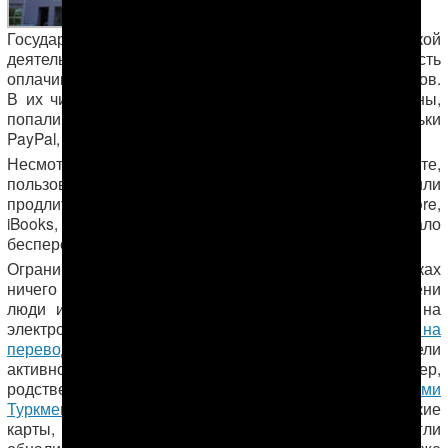
Государственный банк внешнеэкономической
деятельности Туркменистана приостановил возможность
оплачивать услуги различных международных сервисов.
В их число, по сообщениям источников внутри страны,
попали платные услуги Apple, а также онлайн кошельки
PayPal, Kiwi, Webmoney и Яндекс-деньги.
Несмотря на наличие достаточных средств на карте,
пользователи сообщают, что попытки купить или
продлить оплату услуг сервисов Apple (iTunes, App Store,
iBooks, iMovie) отклоняются, хотя раньше все работало
бесперебойно.
Ограничения наблюдаются с начала февраля. В банках
ничего внятного сказать не могут. С этого же времени
люди испытывают трудности с переводом средств на
электронные кошельки. В условиях
ограничений на
перевод средств
через Western Union некоторые жители
активно пользовались услугами Webmoney. Например,
родственники студентов,
обучающихся за пределами
Туркменистана
, используя туркменские банковские
карты, пополняли вебкошельки, чтобы их дети могли
обналичивать деньги. Отныне эта функция также