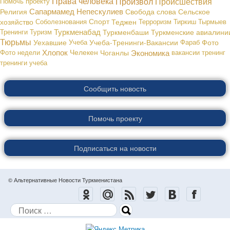
Права человека
Произвол
Происшествия
Помочь проекту
Сапармамед Непескулиев
Религия
Свобода слова
Сельское
хозяйство
Соболезнования
Спорт
Теджен
Терроризм
Тиркиш Тырмыев
Туркменабад
Тренинги
Туризм
Туркменбаши
Туркменские авиалини
Тюрьмы
Уехавшие
Учеба
Учеба-Тренинги-Вакансии
Фараб
Фото
Хлопок
Экономика
Фото недели
Челекен
Чоганлы
вакансии
тренинг
тренинги
учеба
Сообщить новость
Помочь проекту
Подписаться на новости
© Альтернативные Новости Туркменистана
Поиск